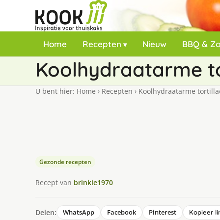
Home
Recepten
Nieuw
BBQ & Z
Koolhydraatarme to
U bent hier:
Home
›
Recepten
›
Koolhydraatarme tortilla
Gezonde recepten
Recept van
brinkie1970
Delen:
WhatsApp
Facebook
Pinterest
Kopieer li