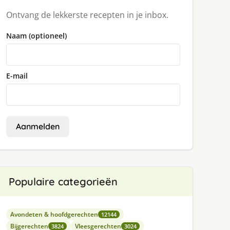
Ontvang de lekkerste recepten in je inbox.
Naam (optioneel)
E-mail
Aanmelden
Populaire categorieën
Avondeten & hoofdgerechten
12144
Bijgerechten
Vleesgerechten
3824
3024