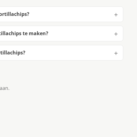
rtillachips?
illachips te maken?
illachips?
taan.