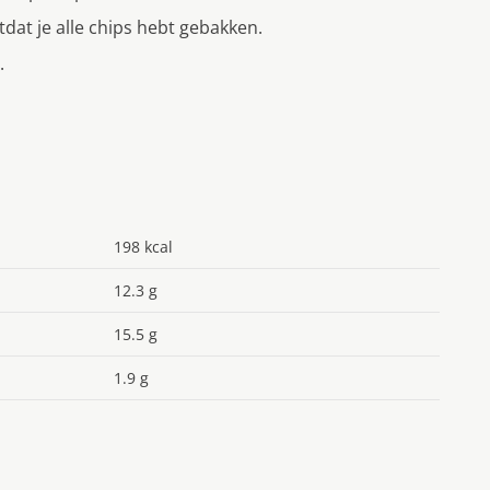
otdat je alle chips hebt gebakken.
.
198 kcal
12.3 g
15.5 g
1.9 g