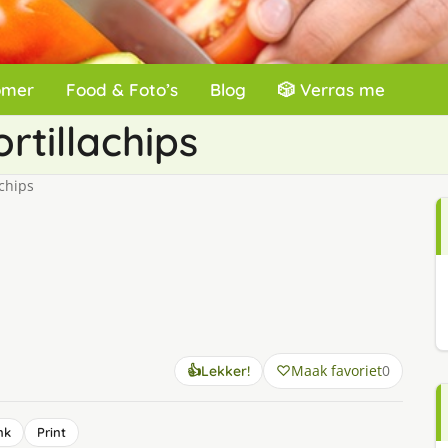
omer
Food & Foto’s
Blog
🎲 Verras me
rtillachips
chips
Maak favoriet
0
👍
Lekker!
nk
Print