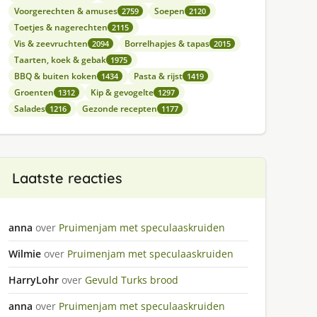
Voorgerechten & amuses
Soepen
2759
2120
Toetjes & nagerechten
2115
Vis & zeevruchten
Borrelhapjes & tapas
2094
2015
Taarten, koek & gebak
1975
BBQ & buiten koken
Pasta & rijst
1434
1419
Groenten
Kip & gevogelte
1312
1297
Salades
Gezonde recepten
1216
1177
Laatste reacties
anna
over
Pruimenjam met speculaaskruiden
Wilmie
over
Pruimenjam met speculaaskruiden
HarryLohr
over
Gevuld Turks brood
anna
over
Pruimenjam met speculaaskruiden