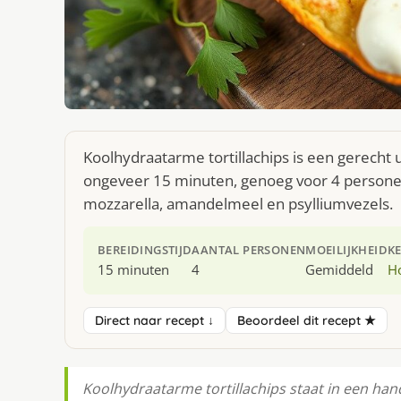
Koolhydraatarme tortillachips is een gerecht 
ongeveer 15 minuten, genoeg voor 4 personen
mozzarella, amandelmeel en psylliumvezels.
BEREIDINGSTIJD
AANTAL PERSONEN
MOEILIJKHEID
K
15 minuten
4
Gemiddeld
H
Direct naar recept ↓
Beoordeel dit recept ★
Koolhydraatarme tortillachips staat in een han