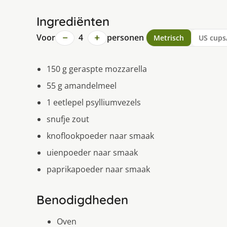
Ingrediënten
−
+
Voor
4
personen
Metrisch
US cups
150 g geraspte mozzarella
55 g amandelmeel
1 eetlepel psylliumvezels
snufje zout
knoflookpoeder naar smaak
uienpoeder naar smaak
paprikapoeder naar smaak
Benodigdheden
Oven