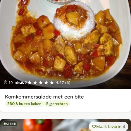
★★★★★
⏱ 10 min
👥 2
4.67 (6)
Komkommersalade met een bite
BBQ & buiten koken
Bijgerechten
AI-kok
Maak favoriet
4