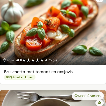
★★★★★
⏱ 20 min
👥 8
4.75 (4)
Bruschetta met tomaat en ansjovis
BBQ & buiten koken
Maak favoriet
9
👍