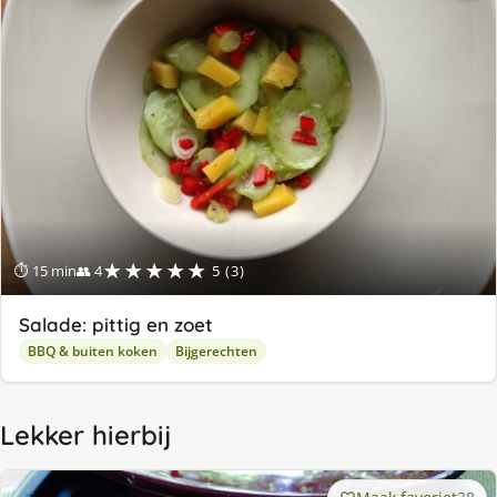
★★★★★
⏱ 15 min
👥 4
5 (3)
Salade: pittig en zoet
BBQ & buiten koken
Bijgerechten
Lekker hierbij