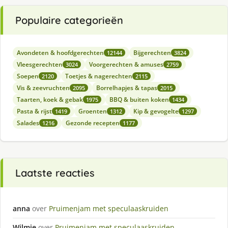
Populaire categorieën
Avondeten & hoofdgerechten
Bijgerechten
12144
3824
Vleesgerechten
Voorgerechten & amuses
3024
2759
Soepen
Toetjes & nagerechten
2120
2115
Vis & zeevruchten
Borrelhapjes & tapas
2095
2015
Taarten, koek & gebak
BBQ & buiten koken
1975
1434
Pasta & rijst
Groenten
Kip & gevogelte
1419
1312
1297
Salades
Gezonde recepten
1216
1177
Laatste reacties
anna
over
Pruimenjam met speculaaskruiden
Wilmie
over
Pruimenjam met speculaaskruiden