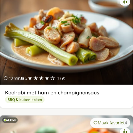
👍
★★★★☆
⏱ 40 min
👥 3
4 (9)
Koolrabi met ham en champignonsaus
BBQ & buiten koken
AI-kok
Maak favoriet
4
👍