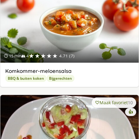
★★★★★
⏱ 15 min
👥 4
4.71 (7)
Komkommer-meloensalsa
BBQ & buiten koken
Bijgerechten
Maak favoriet
10
👍