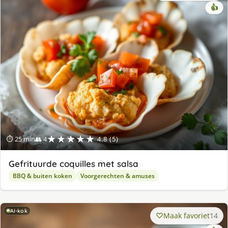
👍
★★★★★
⏱ 25 min
👥 4
4.8 (5)
Gefrituurde coquilles met salsa
BBQ & buiten koken
Voorgerechten & amuses
AI-kok
Maak favoriet
14