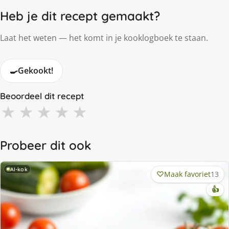
Heb je dit recept gemaakt?
Laat het weten — het komt in je kooklogboek te staan.
🍳
Gekookt!
Beoordeel dit recept
★
★
★
★
★
Probeer dit ook
AI-kok
Maak favoriet
13
👍