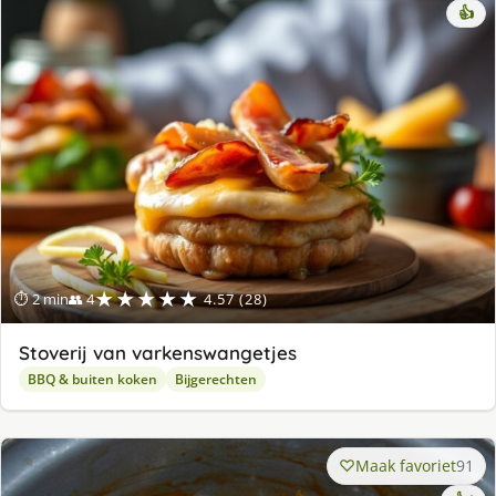
👍
★★★★★
⏱ 2 min
👥 4
4.57 (28)
Stoverij van varkenswangetjes
BBQ & buiten koken
Bijgerechten
Maak favoriet
91