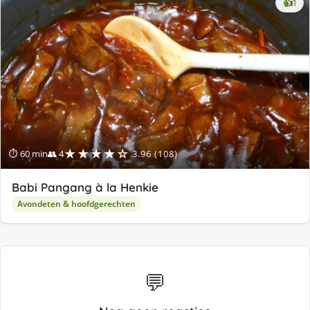
ke
👍
1
lek
ge
★★★★☆
⏱ 60 min
👥 4
3.96 (108)
Babi Pangang à la Henkie
Avondeten & hoofdgerechten
💬