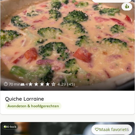
👍
★★★★☆
⏱ 70 min
👥 4
4.29 (45)
Quiche Lorraine
Avondeten & hoofdgerechten
AI-kok
Maak favoriet
6