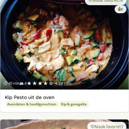
Maak favoriet
38
ke
👍
1
lek
ge
★★★★☆
⏱ 45 min
👥 4
4.39 (96)
Kip Pesto uit de oven
Avondeten & hoofdgerechten
Kip & gevogelte
Maak favoriet
3