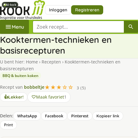
AI-kok
AI-kok
AI-kok
AI-kok
Inloggen
Registreren
Zoek een recept
Menu
Kooktermen-technieken en
basisrecepturen
U bent hier:
Home
›
Recepten
›
Kooktermen-technieken en
basisrecepturen
BBQ & buiten koken
★★★☆☆
Recept van
bobbeltje
3 (5)
Maak favoriet
1
👍
Lekker!
Delen:
WhatsApp
Facebook
Pinterest
Kopieer link
Print