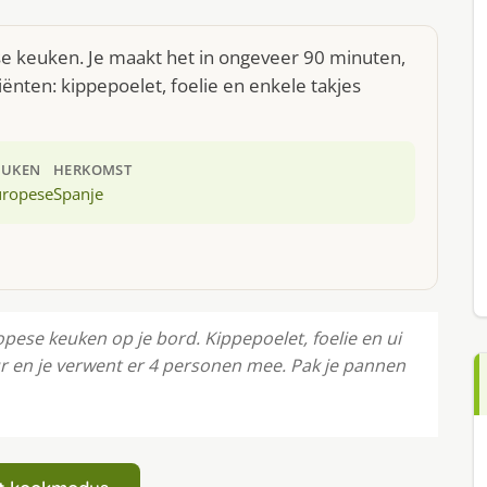
ese keuken. Je maakt het in ongeveer 90 minuten,
ënten: kippepoelet, foelie en enkele takjes
EUKEN
HERKOMST
uropese
Spanje
pese keuken op je bord. Kippepoelet, foelie en ui
ur en je verwent er 4 personen mee. Pak je pannen