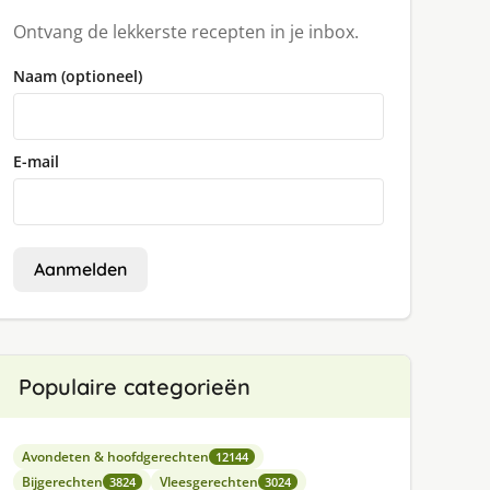
Ontvang de lekkerste recepten in je inbox.
Naam (optioneel)
E-mail
Aanmelden
Populaire categorieën
Avondeten & hoofdgerechten
12144
Bijgerechten
Vleesgerechten
3824
3024