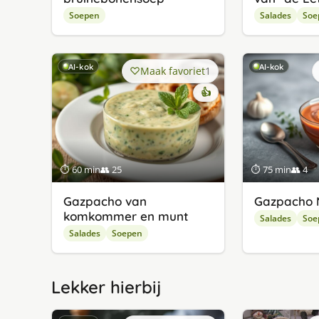
Soepen
Salades
Soe
AI-kok
AI-kok
Maak favoriet
1
👍
⏱ 60 min
👥 25
⏱ 75 min
👥 4
Gazpacho van
Gazpacho 
komkommer en munt
Salades
Soe
Salades
Soepen
Lekker hierbij