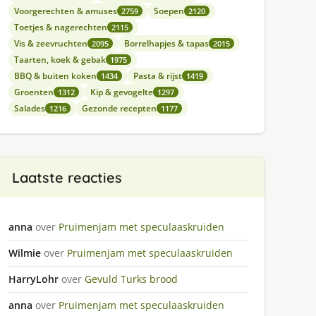
Voorgerechten & amuses
Soepen
2759
2120
Toetjes & nagerechten
2115
Vis & zeevruchten
Borrelhapjes & tapas
2095
2015
Taarten, koek & gebak
1975
BBQ & buiten koken
Pasta & rijst
1434
1419
Groenten
Kip & gevogelte
1312
1297
Salades
Gezonde recepten
1216
1177
Laatste reacties
anna
over
Pruimenjam met speculaaskruiden
Wilmie
over
Pruimenjam met speculaaskruiden
HarryLohr
over
Gevuld Turks brood
anna
over
Pruimenjam met speculaaskruiden