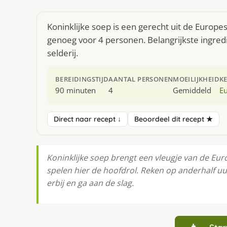
Koninklijke soep is een gerecht uit de Europ
genoeg voor 4 personen. Belangrijkste ingredi
selderij.
BEREIDINGSTIJD
AANTAL PERSONEN
MOEILIJKHEID
K
90 minuten
4
Gemiddeld
E
Direct naar recept ↓
Beoordeel dit recept ★
Koninklijke soep brengt een vleugje van de Euro
spelen hier de hoofdrol. Reken op anderhalf u
erbij en ga aan de slag.