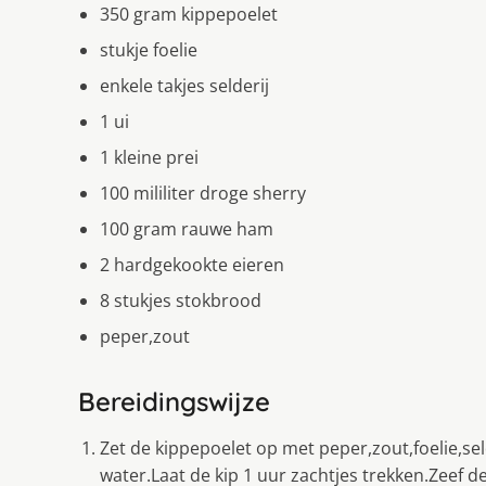
350 gram kippepoelet
stukje foelie
enkele takjes selderij
1 ui
1 kleine prei
100 mililiter droge sherry
100 gram rauwe ham
2 hardgekookte eieren
8 stukjes stokbrood
peper,zout
Bereidingswijze
Zet de kippepoelet op met peper,zout,foelie,seld
water.Laat de kip 1 uur zachtjes trekken.Zeef 