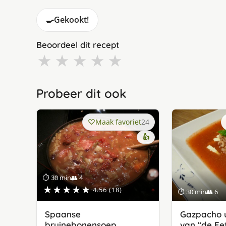
🍳
Gekookt!
Beoordeel dit recept
★
★
★
★
★
Probeer dit ook
Maak favoriet
24
👍
⏱ 30 min
👥 4
★★★★★
4.56 (18)
⏱ 30 min
👥 6
Spaanse
Gazpacho u
bruinebonensoep
van “de Ee