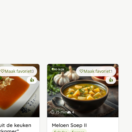
AI-kok
Maak favoriet
0
Maak favoriet
1
👍
👍
⏱ 75 min
👥 4
it de keuken
Meloen Soep II
tkamer”