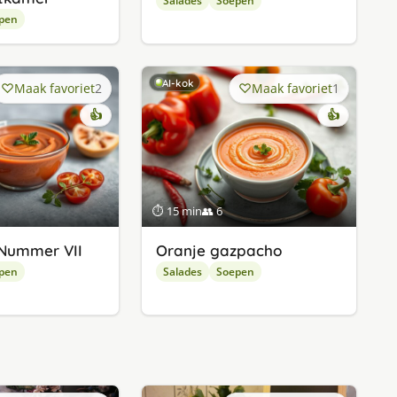
Salades
Soepen
pen
AI-kok
Maak favoriet
2
Maak favoriet
1
👍
👍
⏱ 15 min
👥 6
Nummer VII
Oranje gazpacho
pen
Salades
Soepen