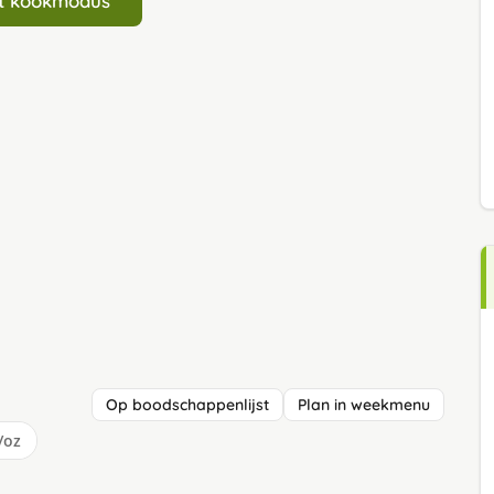
art kookmodus
Op boodschappenlijst
Plan in weekmenu
/oz