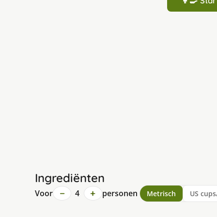
👩‍🍳 St
Ingrediënten
−
+
Voor
4
personen
Metrisch
US cups