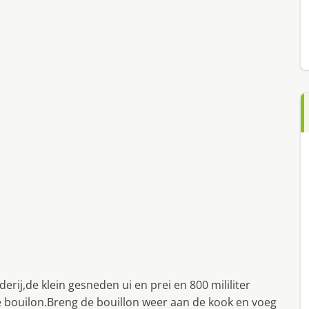
erij,de klein gesneden ui en prei en 800 mililiter
de bouilon.Breng de bouillon weer aan de kook en voeg