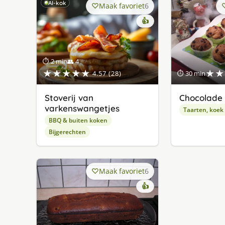
AI-kok
Maak favoriet
6
👍
⏱ 2 min
👥 4
★★★★★
★★
4.57 (28)
⏱ 30 min
Stoverij van
Chocolade 
varkenswangetjes
Taarten, koek
BBQ & buiten koken
Bijgerechten
Maak favoriet
6
👍