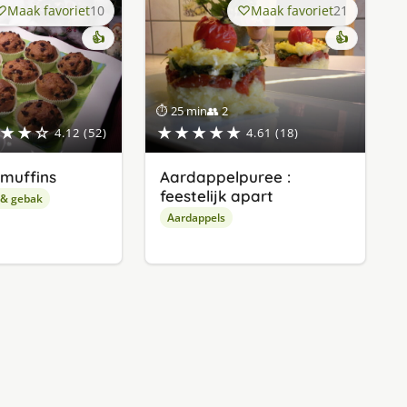
Maak favoriet
10
Maak favoriet
21
👍
👍
⏱ 25 min
👥 2
★★☆
★★★★★
4.12 (52)
4.61 (18)
muffins
Aardappelpuree :
feestelijk apart
 & gebak
Aardappels