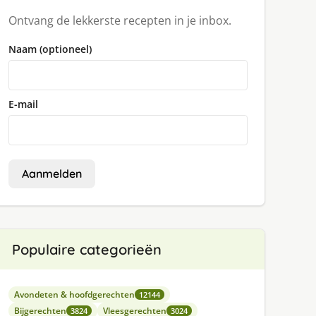
Ontvang de lekkerste recepten in je inbox.
Naam (optioneel)
E-mail
Aanmelden
Populaire categorieën
Avondeten & hoofdgerechten
12144
Bijgerechten
Vleesgerechten
3824
3024