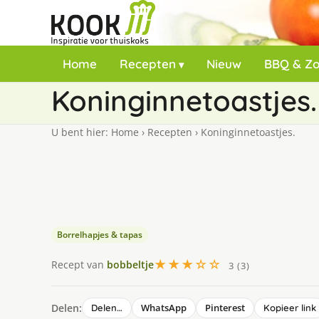
Home
Recepten
Nieuw
BBQ & Z
Koninginnetoastjes.
U bent hier:
Home
›
Recepten
›
Koninginnetoastjes.
Borrelhapjes & tapas
★★★☆☆
Recept van
bobbeltje
3 (3)
Delen:
WhatsApp
Pinterest
Delen…
Kopieer link