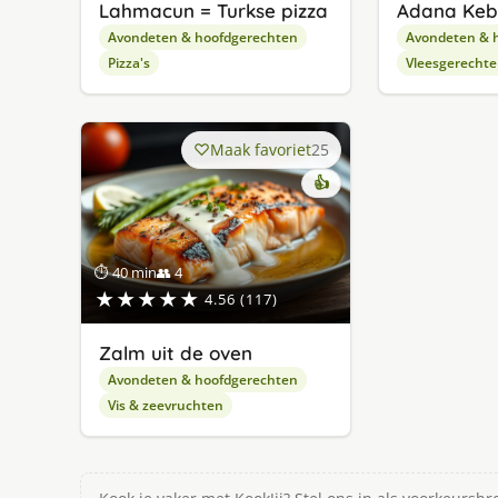
Lahmacun = Turkse pizza
Adana Ke
Avondeten & hoofdgerechten
Avondeten & 
Pizza's
Vleesgerecht
Maak favoriet
25
👍
⏱ 40 min
👥 4
★★★★★
4.56 (117)
Zalm uit de oven
Avondeten & hoofdgerechten
Vis & zeevruchten