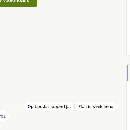
art kookmodus
Op boodschappenlijst
Plan in weekmenu
/oz