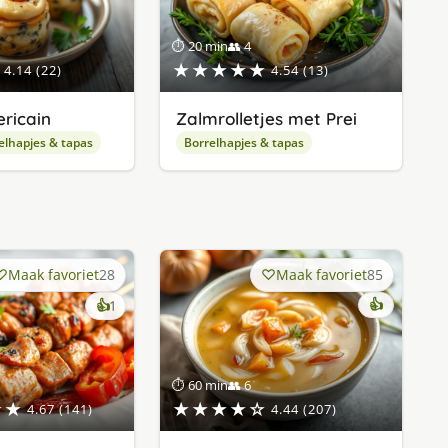
⏱ 20 min
👥 4
★★★★★
4.14 (22)
4.54 (13)
ricain
Zalmrolletjes met Prei
elhapjes & tapas
Borrelhapjes & tapas
Maak favoriet
28
Maak favoriet
85
keer
👍
👍
1
lekker
gevonden
⏱ 60 min
👥 6
★★
★★★★☆
4.67 (141)
4.44 (207)