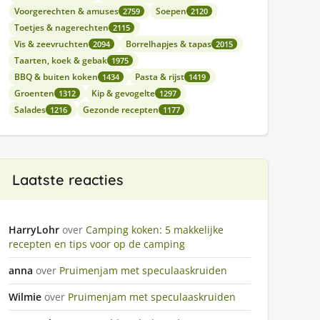
Voorgerechten & amuses
Soepen
2759
2120
Toetjes & nagerechten
2115
Vis & zeevruchten
Borrelhapjes & tapas
2094
2015
Taarten, koek & gebak
1975
BBQ & buiten koken
Pasta & rijst
1434
1419
Groenten
Kip & gevogelte
1312
1297
Salades
Gezonde recepten
1216
1177
Laatste reacties
HarryLohr
over
Camping koken: 5 makkelijke
recepten en tips voor op de camping
anna
over
Pruimenjam met speculaaskruiden
Wilmie
over
Pruimenjam met speculaaskruiden