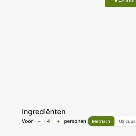
👩‍🍳 St
Ingrediënten
−
+
Voor
4
personen
Metrisch
US cups