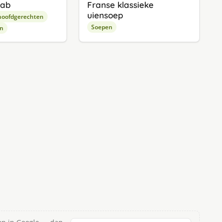
bab
Franse klassieke
uiensoep
hoofdgerechten
Soepen
en