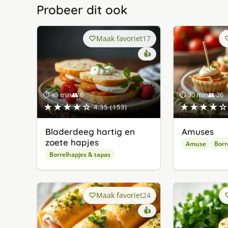
Probeer dit ook
Maak favoriet
17
👍
⏱ 45 min
👥 6
⏱ 30 min
👥 26
★★★★☆
★★★★☆
4.35 (153)
Bladerdeeg hartig en
Amuses
zoete hapjes
Amuse
Borr
Borrelhapjes & tapas
Maak favoriet
24
👍