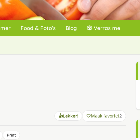
omer
Food & Foto’s
Blog
🎲 Verras me
Maak favoriet
2
👍
Lekker!
Print