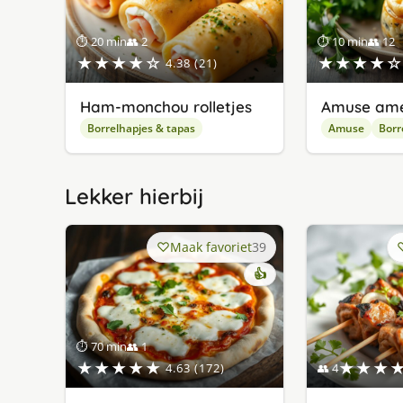
⏱ 20 min
👥 2
⏱ 10 min
👥 12
★★★★☆
★★★★☆
4.38 (21)
Ham-monchou rolletjes
Amuse ame
Borrelhapjes & tapas
Amuse
Borr
Lekker hierbij
Maak favoriet
39
👍
⏱ 70 min
👥 1
★★★★★
★★★
4.63 (172)
👥 4