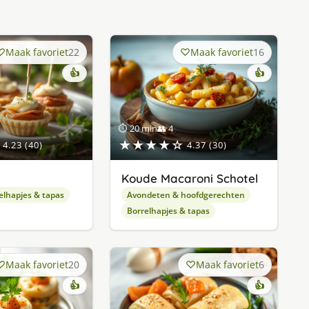
Maak favoriet
22
Maak favoriet
16
👍
👍
⏱ 20 min
👥 4
★★★★☆
4.23 (40)
4.37 (30)
Koude Macaroni Schotel
elhapjes & tapas
Avondeten & hoofdgerechten
Borrelhapjes & tapas
Maak favoriet
20
Maak favoriet
6
👍
👍