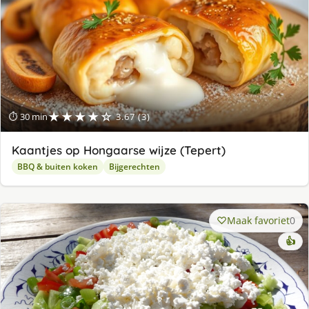
★★★★☆
⏱ 30 min
3.67 (3)
Kaantjes op Hongaarse wijze (Tepert)
BBQ & buiten koken
Bijgerechten
Maak favoriet
0
👍