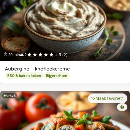
★★★★★
⏱ 30 min
👥 2
4.5 (2)
Aubergine – knoflookcreme
BBQ & buiten koken
Bijgerechten
AI-kok
Maak favoriet
1
👍