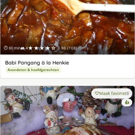
★★★★☆
⏱ 60 min
👥 4
3.96 (108)
Babi Pangang à la Henkie
Avondeten & hoofdgerechten
Maak favoriet
8
👍