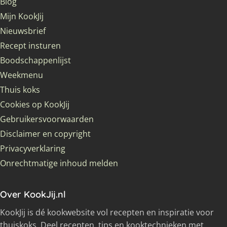
Blog
Mijn KookJij
Nieuwsbrief
Recept insturen
Boodschappenlijst
Weekmenu
Thuis koks
Cookies op KookJij
Gebruikersvoorwaarden
Disclaimer en copyright
Privacyverklaring
Onrechtmatige inhoud melden
Over KookJij.nl
KookJij is dé kookwebsite vol recepten en inspiratie voor
thuiskoks. Deel recepten, tips en kooktechnieken met