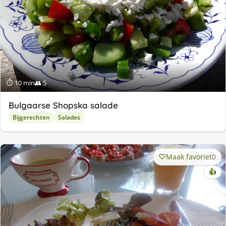
⏱ 10 min
👥 5
Bulgaarse Shopska salade
Bijgerechten
Salades
Maak favoriet
0
👍