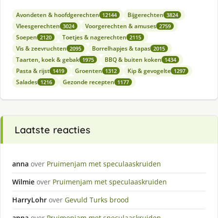
Avondeten & hoofdgerechten
Bijgerechten
12144
3824
Vleesgerechten
Voorgerechten & amuses
3024
2759
Soepen
Toetjes & nagerechten
2120
2115
Vis & zeevruchten
Borrelhapjes & tapas
2095
2015
Taarten, koek & gebak
BBQ & buiten koken
1975
1434
Pasta & rijst
Groenten
Kip & gevogelte
1419
1312
1297
Salades
Gezonde recepten
1216
1177
Laatste reacties
anna
over
Pruimenjam met speculaaskruiden
Wilmie
over
Pruimenjam met speculaaskruiden
HarryLohr
over
Gevuld Turks brood
anna
over
Pruimenjam met speculaaskruiden