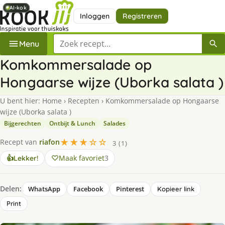
AI-kok
AI-kok
AI-kok
AI-kok
Inloggen
Registreren
Zoek een recept
Menu
Komkommersalade op
Hongaarse wijze (Uborka salata )
U bent hier:
Home
›
Recepten
›
Komkommersalade op Hongaarse
wijze (Uborka salata )
Bijgerechten
Ontbijt & Lunch
Salades
★★★☆☆
Recept van
riafon
3 (1)
Maak favoriet
3
👍
Lekker!
Delen:
WhatsApp
Facebook
Pinterest
Kopieer link
Print