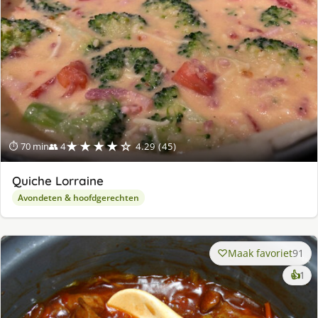
★★★★☆
⏱ 70 min
👥 4
4.29 (45)
Quiche Lorraine
Avondeten & hoofdgerechten
Maak favoriet
91
ke
👍
1
lek
ge