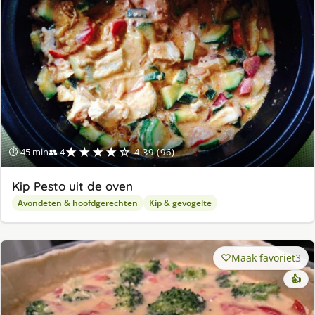
★★★★☆
⏱ 45 min
👥 4
4.39 (96)
Kip Pesto uit de oven
Avondeten & hoofdgerechten
Kip & gevogelte
Maak favoriet
3
👍