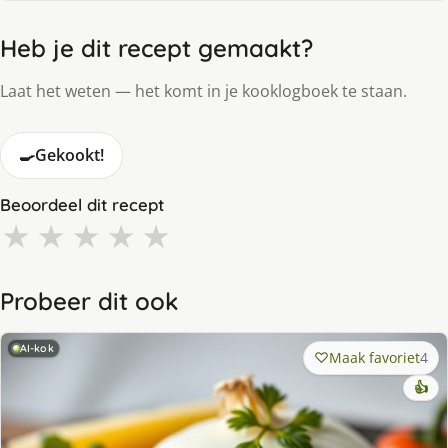
Heb je dit recept gemaakt?
Laat het weten — het komt in je kooklogboek te staan.
🍳
Gekookt!
Beoordeel dit recept
★
★
★
★
★
Probeer dit ook
AI-kok
Maak favoriet
4
👍