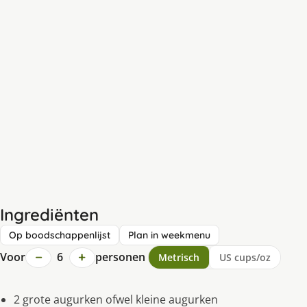
Ingrediënten
Op boodschappenlijst
Plan in weekmenu
−
+
Voor
6
personen
Metrisch
US cups/oz
2 grote augurken ofwel kleine augurken