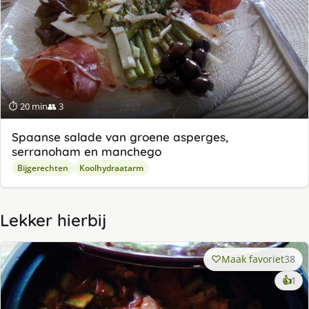
⏱ 20 min
👥 3
Spaanse salade van groene asperges,
serranoham en manchego
Bijgerechten
Koolhydraatarm
Lekker hierbij
Maak favoriet
38
ke
👍
1
lek
ge