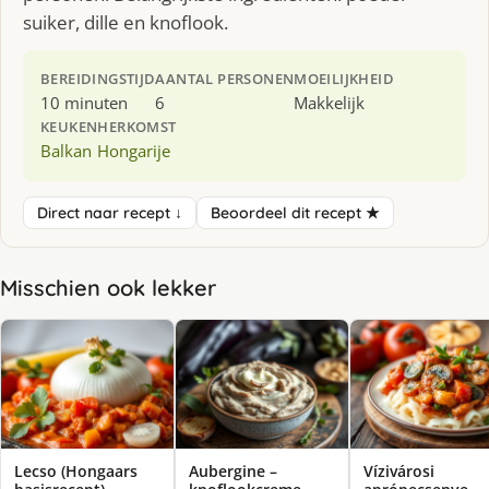
suiker, dille en knoflook.
BEREIDINGSTIJD
AANTAL PERSONEN
MOEILIJKHEID
10 minuten
6
Makkelijk
KEUKEN
HERKOMST
Balkan
Hongarije
Direct naar recept ↓
Beoordeel dit recept ★
Misschien ook lekker
Lecso (Hongaars
Aubergine –
Vízivárosi