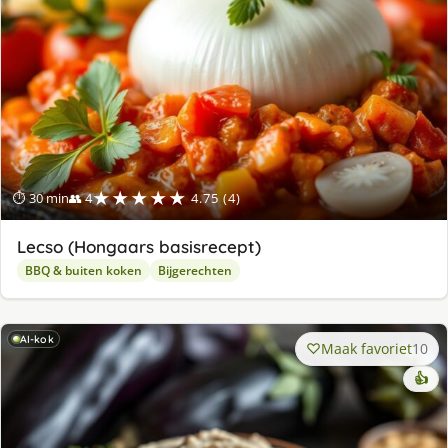
★★★★★
⏱ 30 min
👥 4
4.75 (4)
Lecso (Hongaars basisrecept)
BBQ & buiten koken
Bijgerechten
AI-kok
Maak favoriet
10
👍