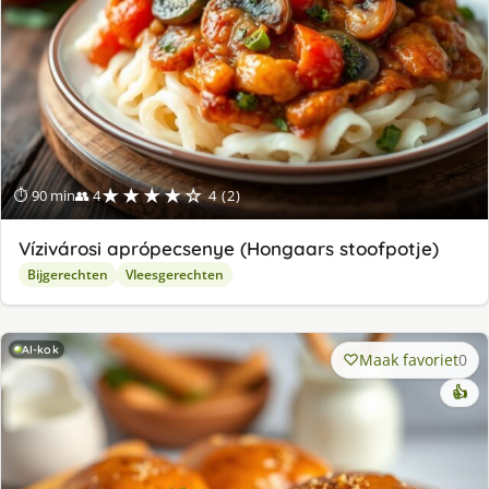
★★★★☆
⏱ 90 min
👥 4
4 (2)
Vízivárosi aprópecsenye (Hongaars stoofpotje)
Bijgerechten
Vleesgerechten
AI-kok
Maak favoriet
0
👍