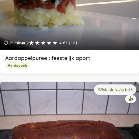
★★★★★
⏱ 25 min
👥 2
4.61 (18)
Aardappelpuree : feestelijk apart
Aardappels
Maak favoriet
6
👍