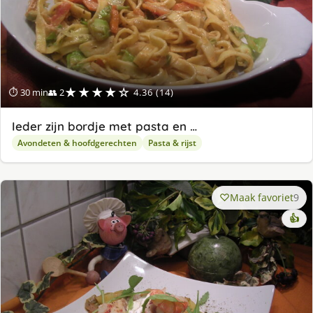
★★★★☆
⏱ 30 min
👥 2
4.36 (14)
Ieder zijn bordje met pasta en …
Avondeten & hoofdgerechten
Pasta & rijst
Maak favoriet
9
👍