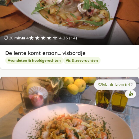
★★★★☆
⏱ 20 min
👥 4
4.36 (14)
De lente komt eraan… visbordje
Avondeten & hoofdgerechten
Vis & zeevruchten
Maak favoriet
2
👍