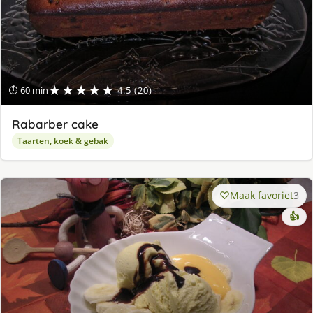
★★★★★
⏱ 60 min
4.5 (20)
Rabarber cake
Taarten, koek & gebak
Maak favoriet
3
👍