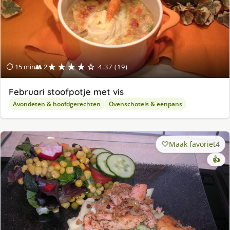
★★★★☆
⏱ 15 min
👥 2
4.37 (19)
Februari stoofpotje met vis
Avondeten & hoofdgerechten
Ovenschotels & eenpans
Maak favoriet
4
👍