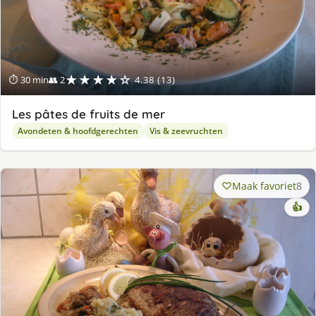
★★★★☆
⏱ 30 min
👥 2
4.38 (13)
Les pâtes de fruits de mer
Avondeten & hoofdgerechten
Vis & zeevruchten
Maak favoriet
8
👍