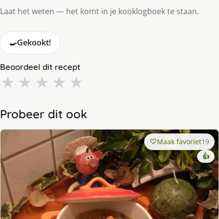
Laat het weten — het komt in je kooklogboek te staan.
🍳
Gekookt!
Beoordeel dit recept
★
★
★
★
★
Probeer dit ook
Maak favoriet
19
👍