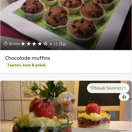
★★★★☆
⏱ 30 min
4.12 (52)
Chocolade muffins
Taarten, koek & gebak
Maak favoriet
21
👍