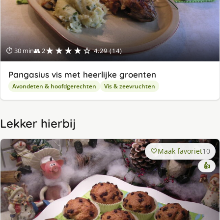
★★★★☆
⏱ 30 min
👥 2
4.29 (14)
Pangasius vis met heerlijke groenten
Avondeten & hoofdgerechten
Vis & zeevruchten
Lekker hierbij
Maak favoriet
10
👍