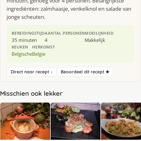
minuten, genoeg voor 4 personen. Belangrijkste
ingrediënten: zalmhaasje, venkelknol en salade van
jonge scheuten.
BEREIDINGSTIJD
AANTAL PERSONEN
MOEILIJKHEID
35 minuten
4
Makkelijk
KEUKEN
HERKOMST
Belgische
Belgie
Direct naar recept ↓
Beoordeel dit recept ★
Misschien ook lekker