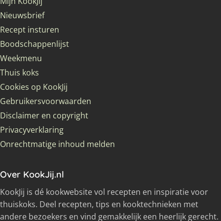
Mijn KookJij
Nieuwsbrief
Recept insturen
Boodschappenlijst
Weekmenu
Thuis koks
Cookies op KookJij
Gebruikersvoorwaarden
Disclaimer en copyright
Privacyverklaring
Onrechtmatige inhoud melden
Over KookJij.nl
KookJij is dé kookwebsite vol recepten en inspiratie voor
thuiskoks. Deel recepten, tips en kooktechnieken met
andere bezoekers en vind gemakkelijk een heerlijk gerecht.