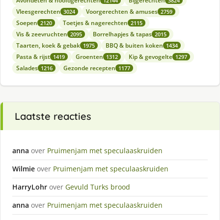
Avondeten & hoofdgerechten
Bijgerechten
12144
3824
Vleesgerechten
Voorgerechten & amuses
3024
2759
Soepen
Toetjes & nagerechten
2120
2115
Vis & zeevruchten
Borrelhapjes & tapas
2095
2015
Taarten, koek & gebak
BBQ & buiten koken
1975
1434
Pasta & rijst
Groenten
Kip & gevogelte
1419
1312
1297
Salades
Gezonde recepten
1216
1177
Laatste reacties
anna
over
Pruimenjam met speculaaskruiden
Wilmie
over
Pruimenjam met speculaaskruiden
HarryLohr
over
Gevuld Turks brood
anna
over
Pruimenjam met speculaaskruiden