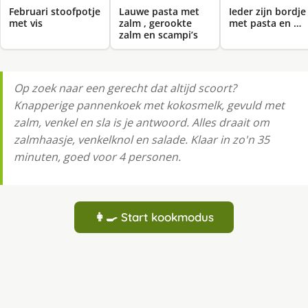
Februari stoofpotje
Lauwe pasta met
Ieder zijn bordje
met vis
zalm , gerookte
met pasta en …
zalm en scampi’s
Op zoek naar een gerecht dat altijd scoort?
Knapperige pannenkoek met kokosmelk, gevuld met
zalm, venkel en sla is je antwoord. Alles draait om
zalmhaasje, venkelknol en salade. Klaar in zo'n 35
minuten, goed voor 4 personen.
👩‍🍳 Start kookmodus