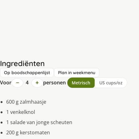
Ingrediënten
Op boodschappenlijst
Plan in weekmenu
−
+
Voor
4
personen
Metrisch
US cups/oz
600 g zalmhaasje
1 venkelknol
1 salade van jonge scheuten
200 g kerstomaten