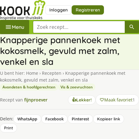
Inloggen
Registreren
Zoek een recept
Menu
Knapperige pannenkoek met
kokosmelk, gevuld met zalm,
venkel en sla
U bent hier:
Home
›
Recepten
›
Knapperige pannenkoek met
kokosmelk, gevuld met zalm, venkel en sla
Avondeten & hoofdgerechten
Vis & zeevruchten
Maak favoriet
1
Recept van
fijnproever
👍
Lekker!
Delen:
WhatsApp
Facebook
Pinterest
Kopieer link
Print