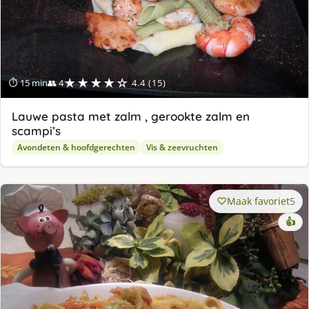
★★★★☆
⏱ 15 min
👥 4
4.4 (15)
Lauwe pasta met zalm , gerookte zalm en
scampi’s
Avondeten & hoofdgerechten
Vis & zeevruchten
Maak favoriet
5
👍