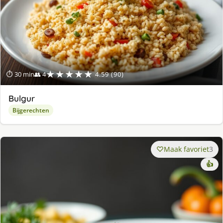
★★★★★
⏱ 30 min
👥 4
4.59 (90)
Bulgur
Bijgerechten
Maak favoriet
3
👍