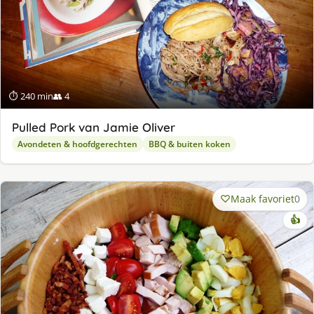
⏱ 240 min
👥 4
Pulled Pork van Jamie Oliver
Avondeten & hoofdgerechten
BBQ & buiten koken
Maak favoriet
0
👍