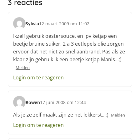
3 reacties
Sylwia
12 maart 2009 om 11:02
s
c
Ikzelf gebruik oestersouce, en ipv ketjap een
h
beetje bruine suiker. 2 a 3 eetlepels olie zorgen
r
ervoor dat het niet zo snel aanbrand. Pas als ze
e
klaar zijn gebruik ik een beetje ketjap Manis…;)
e
f
Melden
:
Login om te reageren
Rowen
17 juni 2008 om 12:44
s
c
Als je ze zelf maakt zijn ze het lekkerst..!;)
Melden
h
Login om te reageren
r
e
e