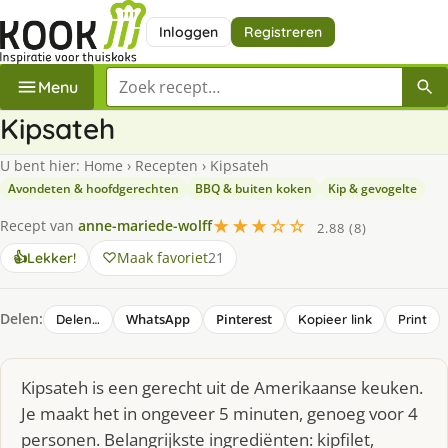
Inloggen
Registreren
Zoek een recept
Menu
Kipsateh
U bent hier:
Home
›
Recepten
›
Kipsateh
Avondeten & hoofdgerechten
BBQ & buiten koken
Kip & gevogelte
★★★☆☆
Recept van
anne-mariede-wolff
2.88 (8)
Maak favoriet
21
👍
Lekker!
Delen:
WhatsApp
Pinterest
Delen…
Kopieer link
Print
Kipsateh is een gerecht uit de Amerikaanse keuken.
Je maakt het in ongeveer 5 minuten, genoeg voor 4
personen. Belangrijkste ingrediënten: kipfilet,