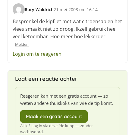
f
Rory Waldrich
21 mei 2008 om 16:14
:
s
c
Besprenkel de kipfilet met wat citroensap en het
h
vlees smaakt niet zo droog. Ikzelf gebruik heel
r
veel ketoembar. Hoe meer hoe lekkerder.
e
e
Melden
f
Login om te reageren
:
Laat een reactie achter
Reageren kan met een gratis account — zo
weten andere thuiskoks van wie de tip komt.
Maak een gratis account
Al lid? Log in via dezelfde knop — zonder
wachtwoord.