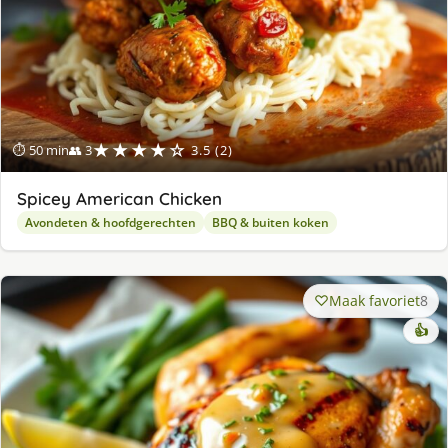
★★★★☆
⏱ 50 min
👥 3
3.5 (2)
Spicey American Chicken
Avondeten & hoofdgerechten
BBQ & buiten koken
Maak favoriet
8
👍