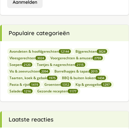
Aanmelden
Populaire categorieën
Avondeten & hoofdgerechten
Bijgerechten
12144
3824
Vleesgerechten
Voorgerechten & amuses
3024
2759
Soepen
Toetjes & nagerechten
2120
2115
Vis & zeevruchten
Borrelhapjes & tapas
2094
2015
Taarten, koek & gebak
BBQ & buiten koken
1975
1434
Pasta & rijst
Groenten
Kip & gevogelte
1419
1312
1297
Salades
Gezonde recepten
1216
1177
Laatste reacties