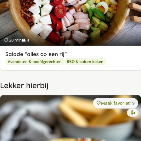
⏱ 20 min
👥 4
Salade “alles op een rij”
Avondeten & hoofdgerechten
BBQ & buiten koken
Lekker hierbij
Maak favoriet
19
👍