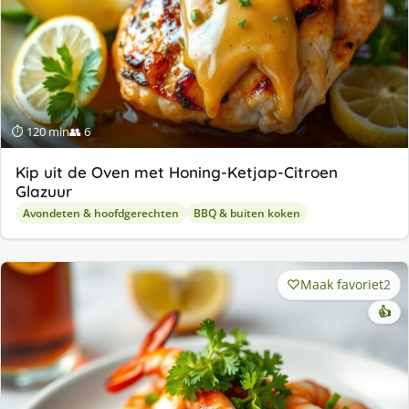
⏱ 120 min
👥 6
Kip uit de Oven met Honing-Ketjap-Citroen
Glazuur
Avondeten & hoofdgerechten
BBQ & buiten koken
Maak favoriet
2
👍