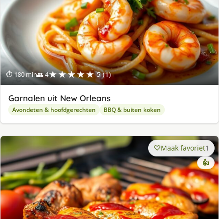
★★★★★
⏱ 180 min
👥 4
5 (1)
Garnalen uit New Orleans
Avondeten & hoofdgerechten
BBQ & buiten koken
Maak favoriet
1
👍