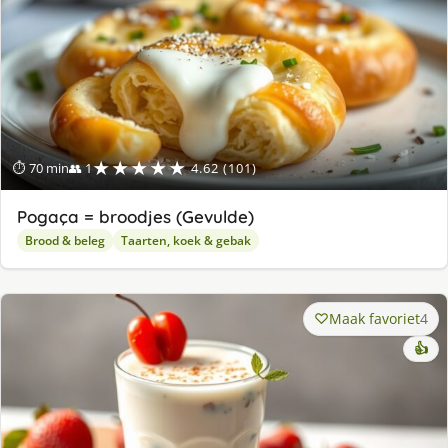
★★★★★
⏱ 70 min
👥 1
4.62 (101)
Pogaça = broodjes (Gevulde)
Brood & beleg
Taarten, koek & gebak
Maak favoriet
4
👍