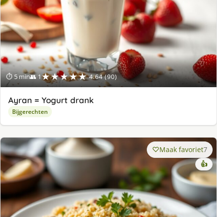
★★★★★
⏱ 5 min
👥 1
4.64 (90)
Ayran = Yogurt drank
Bijgerechten
Maak favoriet
7
👍