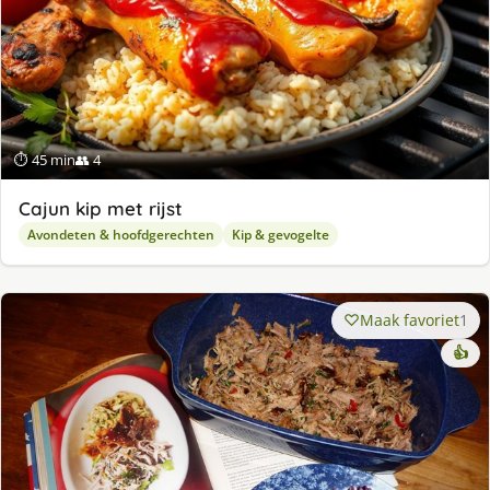
⏱ 45 min
👥 4
Cajun kip met rijst
Avondeten & hoofdgerechten
Kip & gevogelte
Maak favoriet
1
👍