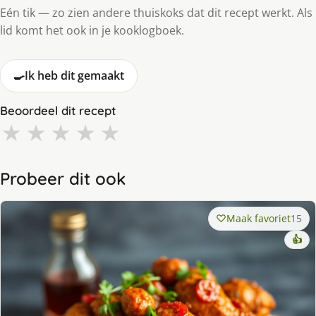
Eén tik — zo zien andere thuiskoks dat dit recept werkt. Als
lid komt het ook in je kooklogboek.
🍳
Ik heb dit gemaakt
Beoordeel dit recept
★
★
★
★
★
Probeer dit ook
Maak favoriet
15
👍