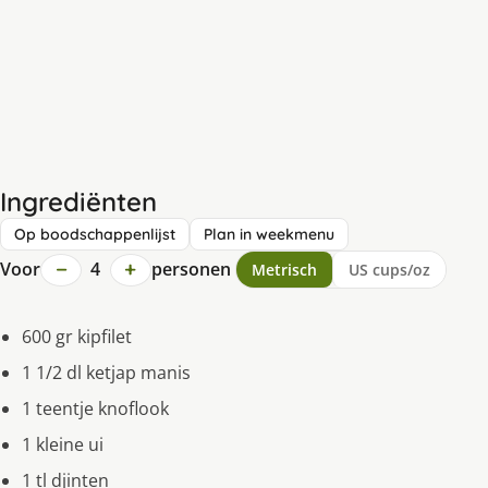
Ingrediënten
Op boodschappenlijst
Plan in weekmenu
−
+
Voor
4
personen
Metrisch
US cups/oz
600 gr kipfilet
1 1/2 dl ketjap manis
1 teentje knoflook
1 kleine ui
1 tl djinten