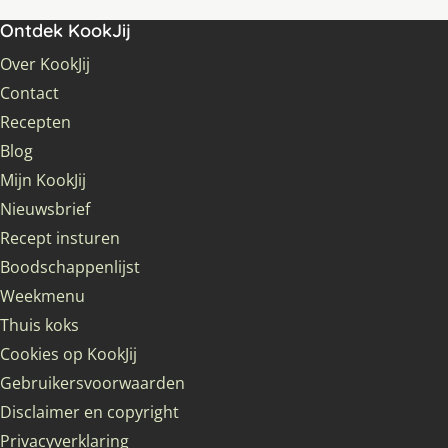
Ontdek KookJij
Over KookJij
Contact
Recepten
Blog
Mijn KookJij
Nieuwsbrief
Recept insturen
Boodschappenlijst
Weekmenu
Thuis koks
Cookies op KookJij
Gebruikersvoorwaarden
Disclaimer en copyright
Privacyverklaring