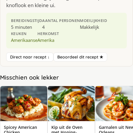
knoflook en kleine ui.
BEREIDINGSTIJD
AANTAL PERSONEN
MOEILIJKHEID
5 minuten
4
Makkelijk
KEUKEN
HERKOMST
Amerikaanse
Amerika
Direct naar recept ↓
Beoordeel dit recept ★
Misschien ook lekker
Spicey American
Kip uit de Oven
Garnalen uit Ne
Chicken
met Honing-
Orleans