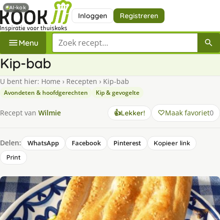
AI-kok
Inloggen
Registreren
Zoek een recept
Menu
Kip-bab
U bent hier:
Home
›
Recepten
›
Kip-bab
Avondeten & hoofdgerechten
Kip & gevogelte
Maak favoriet
0
Recept van
Wilmie
👍
Lekker!
Delen:
WhatsApp
Facebook
Pinterest
Kopieer link
Print