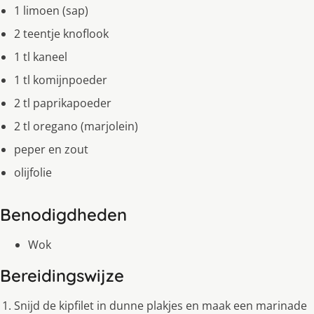
1 limoen (sap)
2 teentje knoflook
1 tl kaneel
1 tl komijnpoeder
2 tl paprikapoeder
2 tl oregano (marjolein)
peper en zout
olijfolie
Benodigdheden
Wok
Bereidingswijze
Snijd de kipfilet in dunne plakjes en maak een marinade