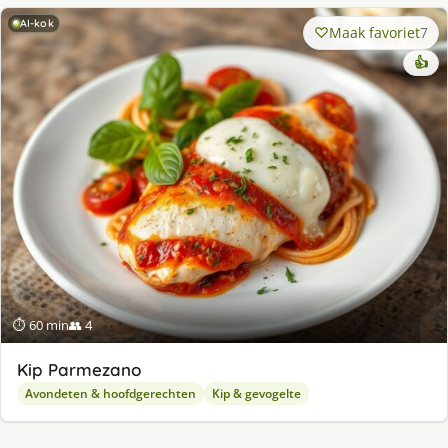
AI-kok
Maak favoriet
7
👍
⏱ 60 min
👥 4
Kip Parmezano
Avondeten & hoofdgerechten
Kip & gevogelte