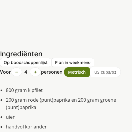
Ingrediënten
Op boodschappenlijst
Plan in weekmenu
−
+
Voor
4
personen
Metrisch
US cups/oz
800 gram kipfilet
200 gram rode (punt)paprika en 200 gram groene
(punt)paprika
uien
handvol koriander