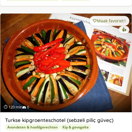
Maak favoriet
1
👍
⏱ 120 min
👥 6
Turkse kipgroenteschotel (sebzeli piliç güveç)
Avondeten & hoofdgerechten
Kip & gevogelte