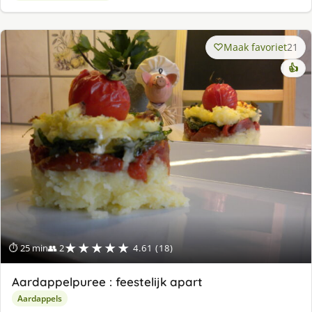
Maak favoriet
21
👍
★★★★★
⏱ 25 min
👥 2
4.61 (18)
Aardappelpuree : feestelijk apart
Aardappels