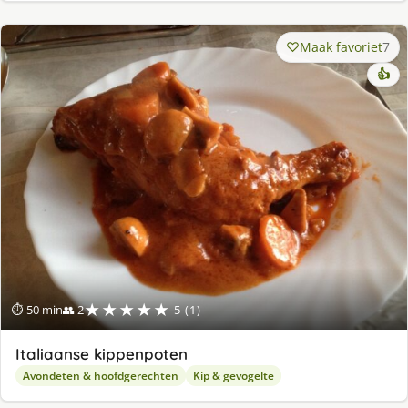
Maak favoriet
7
👍
★★★★★
⏱ 50 min
👥 2
5 (1)
Italiaanse kippenpoten
Avondeten & hoofdgerechten
Kip & gevogelte