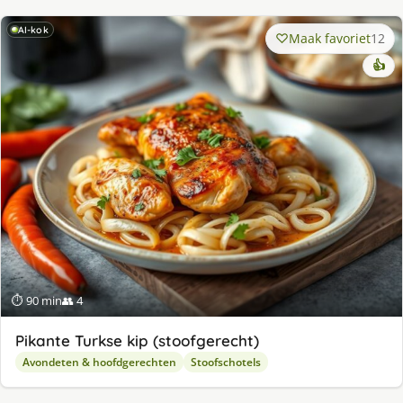
AI-kok
Maak favoriet
12
👍
⏱ 90 min
👥 4
Pikante Turkse kip (stoofgerecht)
Avondeten & hoofdgerechten
Stoofschotels