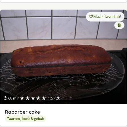
Maak favoriet
6
👍
★★★★★
⏱ 60 min
4.5 (20)
Rabarber cake
Taarten, koek & gebak