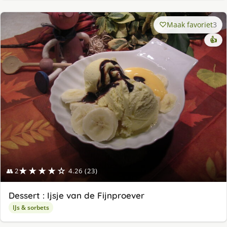
Maak favoriet
3
👍
★★★★☆
👥 2
4.26 (23)
Dessert : Ijsje van de Fijnproever
IJs & sorbets