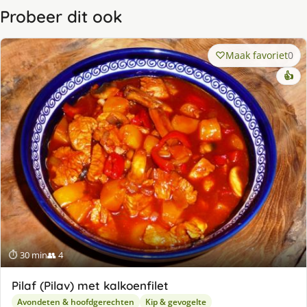
Probeer dit ook
Maak favoriet
0
👍
⏱ 30 min
👥 4
Pilaf (Pilav) met kalkoenfilet
Avondeten & hoofdgerechten
Kip & gevogelte