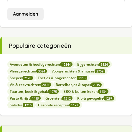
Aanmelden
Populaire categorieën
Avondeten & hoofdgerechten
Bijgerechten
12144
3824
Vleesgerechten
Voorgerechten & amuses
3024
2759
Soepen
Toetjes & nagerechten
2120
2115
Vis & zeevruchten
Borrelhapjes & tapas
2095
2015
Taarten, koek & gebak
BBQ & buiten koken
1975
1434
Pasta & rijst
Groenten
Kip & gevogelte
1419
1312
1297
Salades
Gezonde recepten
1216
1177