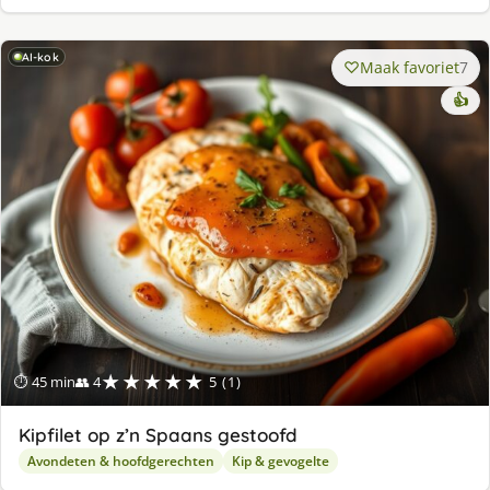
AI-kok
Maak favoriet
7
👍
★★★★★
⏱ 45 min
👥 4
5 (1)
Kipfilet op z’n Spaans gestoofd
Avondeten & hoofdgerechten
Kip & gevogelte