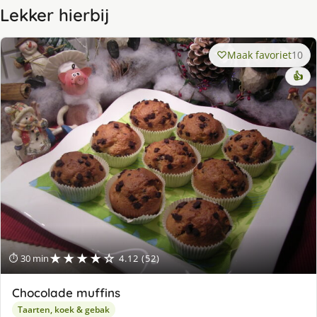
Lekker hierbij
Maak favoriet
10
👍
★★★★☆
⏱ 30 min
4.12 (52)
Chocolade muffins
Taarten, koek & gebak