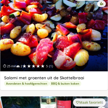
👍
★★★★★
⏱ 25 min
👥 2
5 (1)
Salami met groenten uit de Skottelbraai
Avondeten & hoofdgerechten
BBQ & buiten koken
Maak favoriet
6