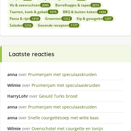
Vis & zeevruchten
Borrelhapjes & tapas
2095
2015
Taarten, koek & gebak
BBQ & buiten koken
1975
1434
Pasta & rijst
Groenten
Kip & gevogelte
1419
1312
1297
Salades
Gezonde recepten
1216
1177
Laatste reacties
anna
over
Pruimenjam met speculaaskruiden
Wilmie
over
Pruimenjam met speculaaskruiden
HarryLohr
over
Gevuld Turks brood
anna
over
Pruimenjam met speculaaskruiden
anna
over
Snelle courgettesoep met witte kaas
Wilmie
over
Ovenschotel met courgette en tonijn