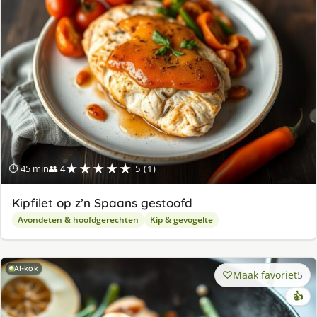
★★★★★
⏱ 45 min
👥 4
5 (1)
Kipfilet op z’n Spaans gestoofd
Avondeten & hoofdgerechten
Kip & gevogelte
AI-kok
Maak favoriet
5
👍