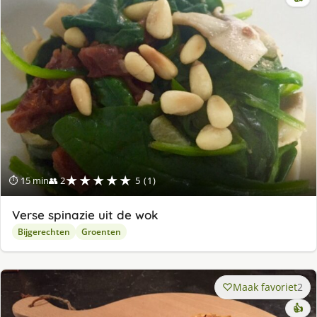
★★★★★
⏱ 15 min
👥 2
5 (1)
Verse spinazie uit de wok
Bijgerechten
Groenten
Maak favoriet
2
👍