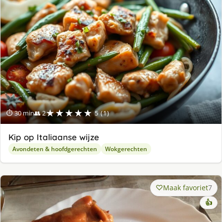
★★★★★
⏱ 30 min
👥 2
5 (1)
Kip op Italiaanse wijze
Avondeten & hoofdgerechten
Wokgerechten
Maak favoriet
7
👍