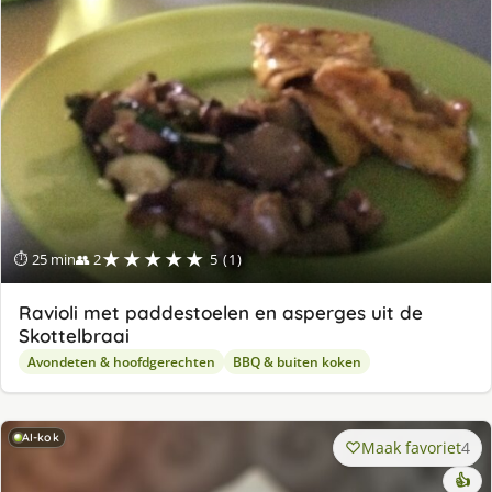
★★★★★
⏱ 25 min
👥 2
5 (1)
Ravioli met paddestoelen en asperges uit de
Skottelbraai
Avondeten & hoofdgerechten
BBQ & buiten koken
AI-kok
Maak favoriet
4
👍