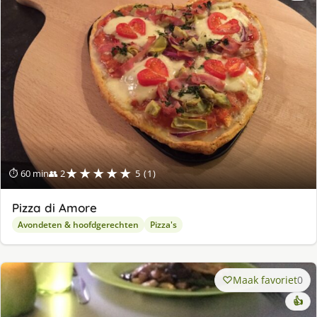
★★★★★
⏱ 60 min
👥 2
5 (1)
Pizza di Amore
Avondeten & hoofdgerechten
Pizza's
Maak favoriet
0
👍