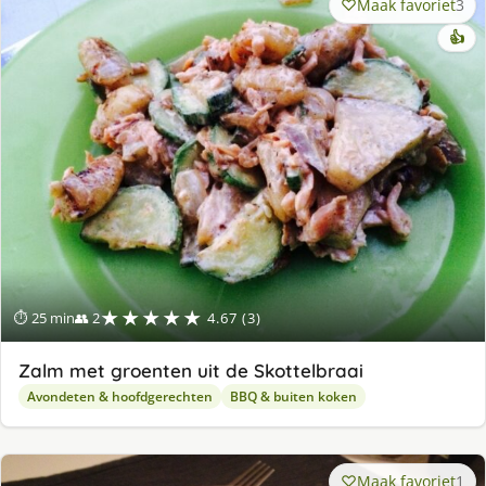
Maak favoriet
3
👍
★★★★★
⏱ 25 min
👥 2
4.67 (3)
Zalm met groenten uit de Skottelbraai
Avondeten & hoofdgerechten
BBQ & buiten koken
Maak favoriet
1