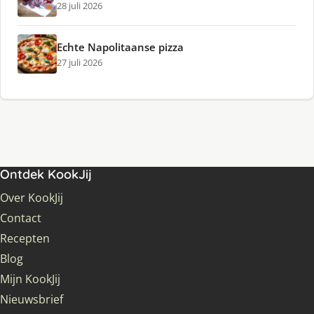
28 juli 2026
Echte Napolitaanse pizza
27 juli 2026
Ontdek KookJij
Over KookJij
Contact
Recepten
Blog
Mijn KookJij
Nieuwsbrief