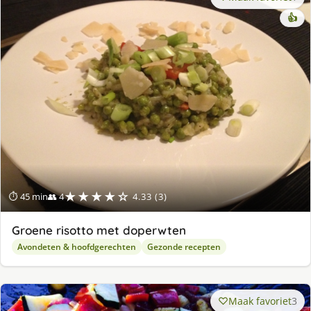
👍
★★★★☆
⏱ 45 min
👥 4
4.33 (3)
Groene risotto met doperwten
Avondeten & hoofdgerechten
Gezonde recepten
Maak favoriet
3