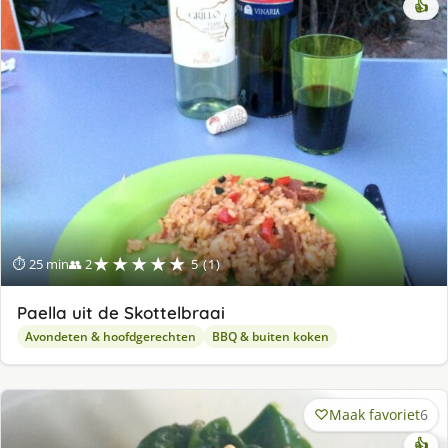
👍
★★★★★
⏱ 25 min
👥 2
5 (1)
Paella uit de Skottelbraai
Avondeten & hoofdgerechten
BBQ & buiten koken
Maak favoriet
6
👍