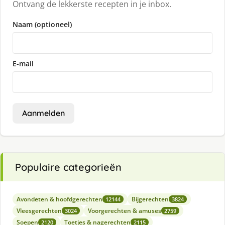
Ontvang de lekkerste recepten in je inbox.
Naam (optioneel)
E-mail
Aanmelden
Populaire categorieën
Avondeten & hoofdgerechten
Bijgerechten
12144
3824
Vleesgerechten
Voorgerechten & amuses
3024
2759
Soepen
Toetjes & nagerechten
2120
2115