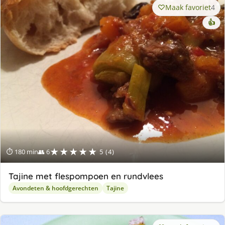
Maak favoriet
4
👍
★★★★★
⏱ 180 min
👥 6
5 (4)
Tajine met flespompoen en rundvlees
Avondeten & hoofdgerechten
Tajine