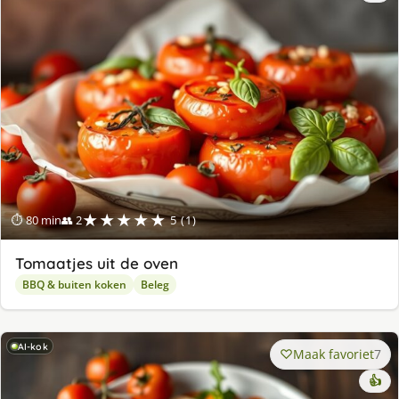
★★★★★
⏱ 80 min
👥 2
5 (1)
Tomaatjes uit de oven
BBQ & buiten koken
Beleg
AI-kok
Maak favoriet
7
👍