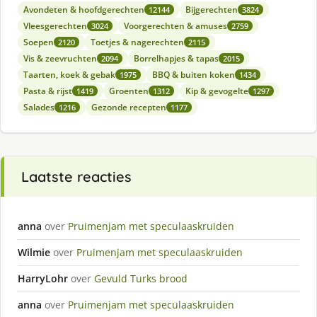
Avondeten & hoofdgerechten
Bijgerechten
12144
3824
Vleesgerechten
Voorgerechten & amuses
3024
2759
Soepen
Toetjes & nagerechten
2120
2115
Vis & zeevruchten
Borrelhapjes & tapas
2094
2015
Taarten, koek & gebak
BBQ & buiten koken
1975
1434
Pasta & rijst
Groenten
Kip & gevogelte
1419
1312
1297
Salades
Gezonde recepten
1216
1177
Laatste reacties
anna
over
Pruimenjam met speculaaskruiden
Wilmie
over
Pruimenjam met speculaaskruiden
HarryLohr
over
Gevuld Turks brood
anna
over
Pruimenjam met speculaaskruiden