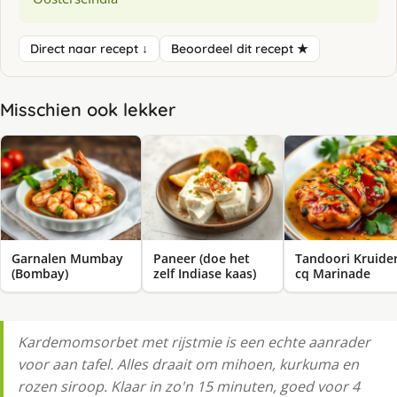
Direct naar recept ↓
Beoordeel dit recept ★
Misschien ook lekker
Garnalen Mumbay
Paneer (doe het
Tandoori Kruide
(Bombay)
zelf Indiase kaas)
cq Marinade
Kar­de­moms­or­bet met rijst­mie is een echte aanrader
voor aan tafel. Alles draait om mihoen, kurkuma en
rozen siroop. Klaar in zo'n 15 minuten, goed voor 4