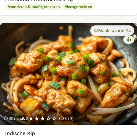
Avondeten & hoofdgerechten
Vleesgerechten
Maak favoriet
34
👍
★★★☆☆
⏱ 30 min
👥 2
3.33 (9)
Indische Kip