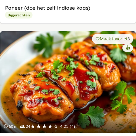
Paneer (doe het zelf Indiase kaas)
Bijgerechten
Maak favoriet
3
👍
★★★★☆
⏱ 60 min
👥 24
4.25 (4)