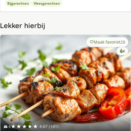
Bijgerechten
Vleesgerechten
Lekker hierbij
Maak favoriet
28
ke
👍
1
lek
ge
★★★★★
👥 4
4.67 (141)