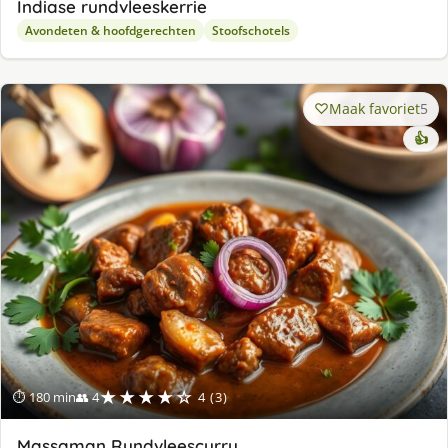
Indiase rundvleeskerrie
Avondeten & hoofdgerechten
Stoofschotels
Maak favoriet
5
👍
★★★★☆
⏱ 180 min
👥 4
4 (3)
Massaman Rundvleescurry