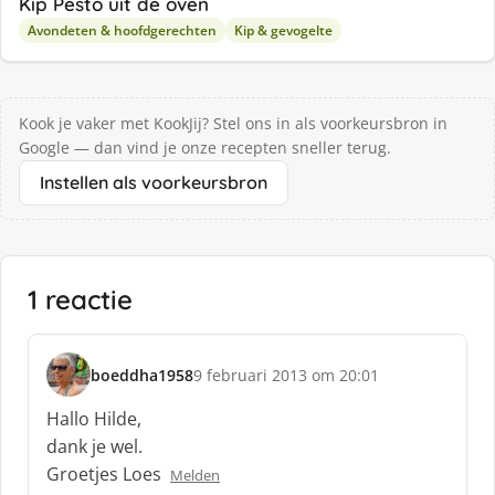
Kip Pesto uit de oven
Avondeten & hoofdgerechten
Kip & gevogelte
Kook je vaker met KookJij? Stel ons in als voorkeursbron in
Google — dan vind je onze recepten sneller terug.
Instellen als voorkeursbron
1 reactie
boeddha1958
9 februari 2013 om 20:01
s
c
Hallo Hilde,
h
dank je wel.
r
Groetjes Loes
Melden
e