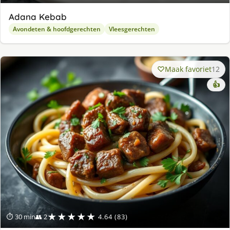
Adana Kebab
Avondeten & hoofdgerechten
Vleesgerechten
Maak favoriet
12
👍
★★★★★
⏱ 30 min
👥 2
4.64 (83)