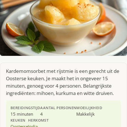
Kar­de­moms­or­bet met rijst­mie is een gerecht uit de
Oosterse keuken. Je maakt het in ongeveer 15
minuten, genoeg voor 4 personen. Belangrijkste
ingrediënten: mihoen, kurkuma en witte druiven.
BEREIDINGSTIJD
AANTAL PERSONEN
MOEILIJKHEID
15 minuten
4
Makkelijk
KEUKEN
HERKOMST
Oosterse
India