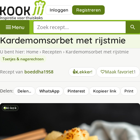
Inloggen
Registreren
Zoek een recept
Menu
Kar­de­moms­or­bet met rijst­mie
U bent hier:
Home
›
Recepten
›
Kar­de­moms­or­bet met rijst­mie
Toetjes & nagerechten
Maak favoriet
1
Recept van
boeddha1958
👍
Lekker!
Delen:
WhatsApp
Pinterest
Delen…
Kopieer link
Print
AI-kok