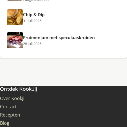
Chip & Dip
31 juli 2026
Pruimenjam met speculaaskruiden
28 juli 2026
Ontdek KookJij
Over KookJij
Contact
Recepten
Blog