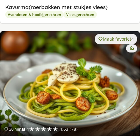
Kavurma(roerbakken met stukjes vlees)
Avondeten & hoofdgerechten
Vleesgerechten
Maak favoriet
4
👍
★★★★★
⏱ 30 min
👥 4
4.63 (78)