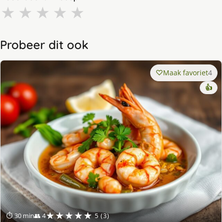
★
★
★
★
★
Probeer dit ook
Maak favoriet
4
👍
★★★★★
⏱ 30 min
👥 4
5 (3)