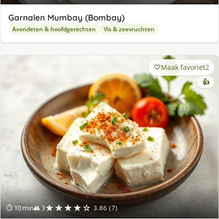
Garnalen Mumbay (Bombay)
Avondeten & hoofdgerechten
Vis & zeevruchten
Maak favoriet
2
👍
★★★★☆
⏱ 10 min
👥 3
3.86 (7)