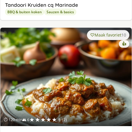
Tandoori Kruiden cq Marinade
BBQ & buiten koken
Sauzen & basics
Maak favoriet
10
👍
★★★★★
⏱ 120 min
👥 6
5 (2)