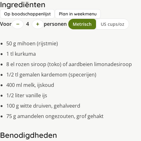
Ingrediënten
Op boodschappenlijst
Plan in weekmenu
−
+
Voor
4
personen
Metrisch
US cups/oz
50 g mihoen (rijstmie)
1 tl kurkuma
8 el rozen siroop (toko) of aardbeien limonadesiroop
1/2 tl gemalen kardemom (specerijen)
400 ml melk, ijskoud
1/2 liter vanille ijs
100 g witte druiven, gehalveerd
75 g amandelen ongezouten, grof gehakt
Benodigdheden