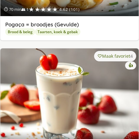
★★★★★
⏱ 70 min
👥 1
4.62 (101)
Pogaça = broodjes (Gevulde)
Brood & beleg
Taarten, koek & gebak
Maak favoriet
4
👍