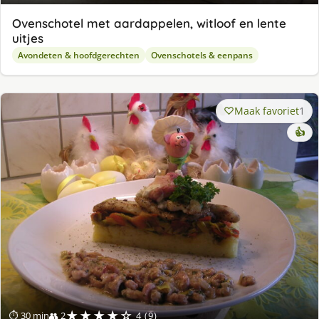
Ovenschotel met aardappelen, witloof en lente
uitjes
Avondeten & hoofdgerechten
Ovenschotels & eenpans
Maak favoriet
1
👍
★★★★☆
⏱ 30 min
👥 2
4 (9)