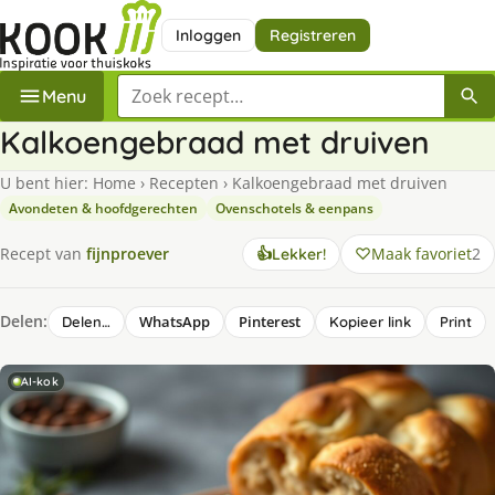
Inloggen
Registreren
Zoek een recept
Menu
Kalkoengebraad met druiven
U bent hier:
Home
›
Recepten
›
Kalkoengebraad met druiven
Avondeten & hoofdgerechten
Ovenschotels & eenpans
Maak favoriet
2
Recept van
fijnproever
👍
Lekker!
Delen:
WhatsApp
Pinterest
Delen…
Kopieer link
Print
AI-kok