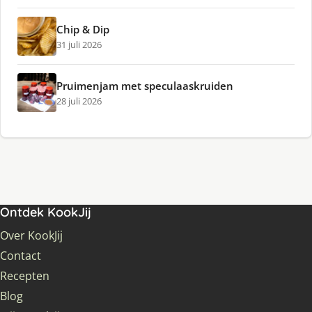
Chip & Dip
31 juli 2026
Pruimenjam met speculaaskruiden
28 juli 2026
Ontdek KookJij
Over KookJij
Contact
Recepten
Blog