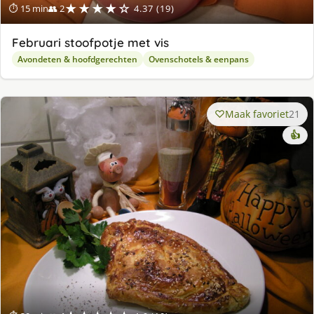
★★★★☆
⏱ 15 min
👥 2
4.37 (19)
Februari stoofpotje met vis
Avondeten & hoofdgerechten
Ovenschotels & eenpans
Maak favoriet
21
👍