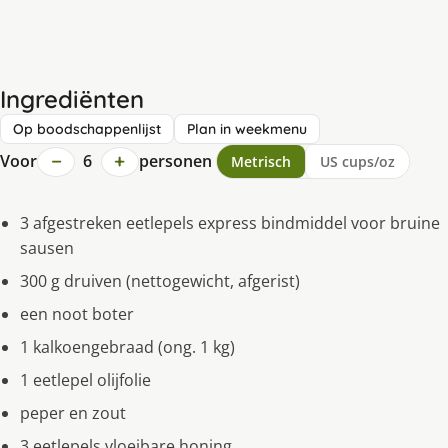
Ingrediënten
Op boodschappenlijst
Plan in weekmenu
−
+
Voor
6
personen
Metrisch
US cups/oz
3 afgestreken eetlepels express bindmiddel voor bruine
sausen
300 g druiven (nettogewicht, afgerist)
een noot boter
1 kalkoengebraad (ong. 1 kg)
1 eetlepel olijfolie
peper en zout
3 eetlepels vloeibare honing