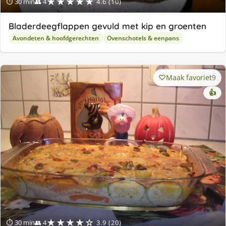
★★★★★
⏱ 30 min
👥 4
4.6 (10)
Bladerdeegflappen gevuld met kip en groenten
Avondeten & hoofdgerechten
Ovenschotels & eenpans
Maak favoriet
9
👍
★★★★☆
⏱ 30 min
👥 4
3.9 (20)