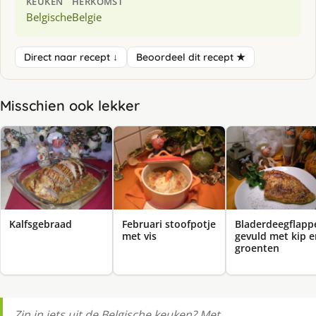
KEUKEN
HERKOMST
Belgische
Belgie
Direct naar recept ↓
Beoordeel dit recept ★
Misschien ook lekker
Kalfsgebraad
Februari stoofpotje
Bladerdeegflapp
met vis
gevuld met kip e
groenten
Zin in iets uit de Belgische keuken? Met