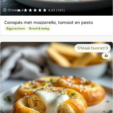
★★★★★
⏱ 15 min
👥 4
4.65 (101)
Canapés met mozzarella, tomaat en pesto
Bijgerechten
Brood & beleg
Maak favoriet
19
👍