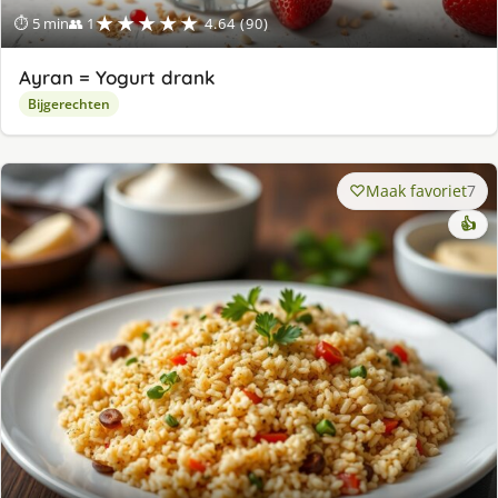
★★★★★
⏱ 5 min
👥 1
4.64 (90)
Ayran = Yogurt drank
Bijgerechten
Maak favoriet
7
👍