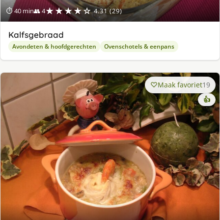
★★★★☆
⏱ 40 min
👥 4
4.31 (29)
Kalfsgebraad
Avondeten & hoofdgerechten
Ovenschotels & eenpans
Maak favoriet
19
👍