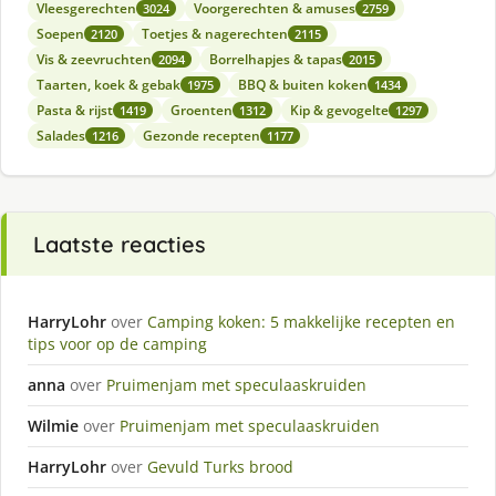
Vleesgerechten
Voorgerechten & amuses
3024
2759
Soepen
Toetjes & nagerechten
2120
2115
Vis & zeevruchten
Borrelhapjes & tapas
2094
2015
Taarten, koek & gebak
BBQ & buiten koken
1975
1434
Pasta & rijst
Groenten
Kip & gevogelte
1419
1312
1297
Salades
Gezonde recepten
1216
1177
Laatste reacties
HarryLohr
over
Camping koken: 5 makkelijke recepten en
tips voor op de camping
anna
over
Pruimenjam met speculaaskruiden
Wilmie
over
Pruimenjam met speculaaskruiden
HarryLohr
over
Gevuld Turks brood