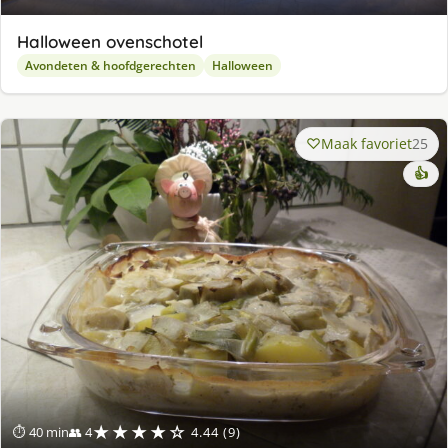
Halloween ovenschotel
Avondeten & hoofdgerechten
Halloween
Maak favoriet
25
👍
★★★★☆
⏱ 40 min
👥 4
4.44 (9)