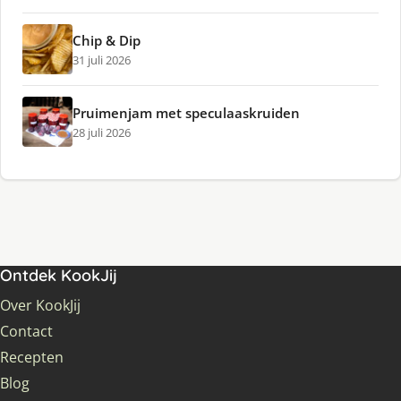
Chip & Dip
31 juli 2026
Pruimenjam met speculaaskruiden
28 juli 2026
Ontdek KookJij
Over KookJij
Contact
Recepten
Blog