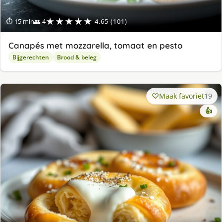
★★★★★
⏱ 15 min
👥 4
4.65 (101)
Canapés met mozzarella, tomaat en pesto
Bijgerechten
Brood & beleg
Maak favoriet
19
👍