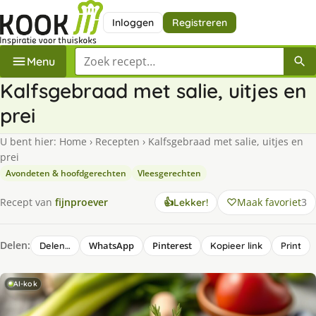
Inloggen
Registreren
Zoek een recept
Menu
Kalfsgebraad met salie, uitjes en
prei
U bent hier:
Home
›
Recepten
›
Kalfsgebraad met salie, uitjes en
prei
Avondeten & hoofdgerechten
Vleesgerechten
Maak favoriet
3
Recept van
fijnproever
👍
Lekker!
Delen:
WhatsApp
Pinterest
Delen…
Kopieer link
Print
AI-kok