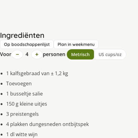
Ingrediënten
Op boodschappenlijst
Plan in weekmenu
−
+
Voor
4
personen
Metrisch
US cups/oz
1 kalfsgebraad van ± 1,2 kg
Toevoegen
1 busseltje salie
150 g kleine uitjes
3 preistengels
4 plakken dungesneden ontbijtspek
1 dl witte wijn