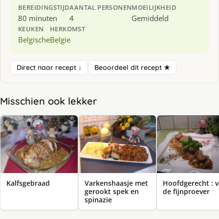
BEREIDINGSTIJD
AANTAL PERSONEN
MOEILIJKHEID
80 minuten
4
Gemiddeld
KEUKEN
HERKOMST
Belgische
Belgie
Direct naar recept ↓
Beoordeel dit recept ★
Misschien ook lekker
Kalfsgebraad
Varkenshaasje met
Hoofdgerecht : 
gerookt spek en
de fijnproever
spinazie