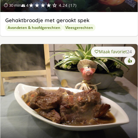
★★★★☆
⏱ 30 min
👥 4
4.24 (17)
Gehaktbroodje met gerookt spek
Avondeten & hoofdgerechten
Vleesgerechten
Maak favoriet
24
👍