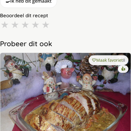
🍳
Ik heb dit gemaakt
Beoordeel dit recept
★
★
★
★
★
Probeer dit ook
Maak favoriet
8
👍