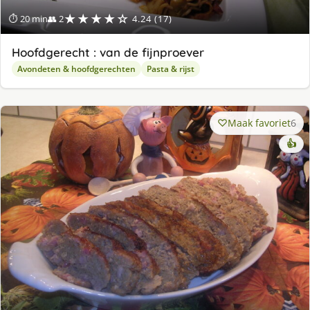
★★★★☆
⏱ 20 min
👥 2
4.24 (17)
Hoofdgerecht : van de fijnproever
Avondeten & hoofdgerechten
Pasta & rijst
Maak favoriet
6
👍