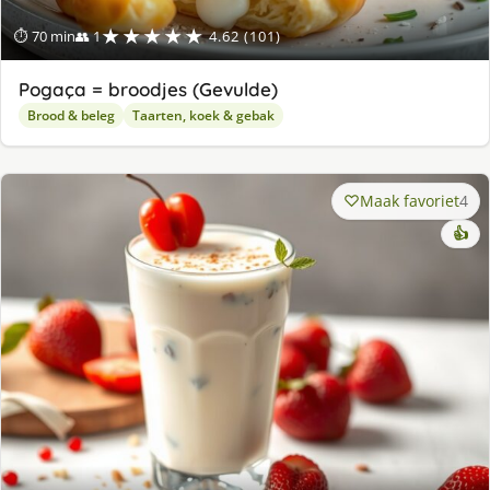
★★★★★
⏱ 70 min
👥 1
4.62 (101)
Pogaça = broodjes (Gevulde)
Brood & beleg
Taarten, koek & gebak
Maak favoriet
4
👍