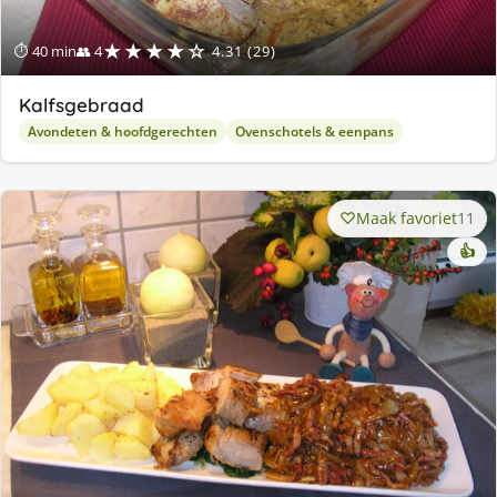
★★★★☆
⏱ 40 min
👥 4
4.31 (29)
Kalfsgebraad
Avondeten & hoofdgerechten
Ovenschotels & eenpans
Maak favoriet
11
👍