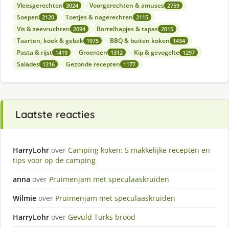
Vleesgerechten
Voorgerechten & amuses
3024
2759
Soepen
Toetjes & nagerechten
2120
2115
Vis & zeevruchten
Borrelhapjes & tapas
2094
2015
Taarten, koek & gebak
BBQ & buiten koken
1975
1434
Pasta & rijst
Groenten
Kip & gevogelte
1419
1312
1297
Salades
Gezonde recepten
1216
1177
Laatste reacties
HarryLohr
over
Camping koken: 5 makkelijke recepten en
tips voor op de camping
anna
over
Pruimenjam met speculaaskruiden
Wilmie
over
Pruimenjam met speculaaskruiden
HarryLohr
over
Gevuld Turks brood