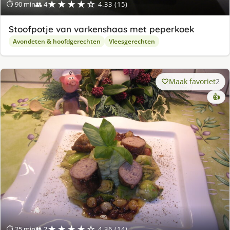
★★★★☆
⏱ 90 min
👥 4
4.33 (15)
Stoofpotje van varkenshaas met peperkoek
Avondeten & hoofdgerechten
Vleesgerechten
Maak favoriet
2
👍
★★★★☆
⏱ 25 min
👥 2
4.36 (14)