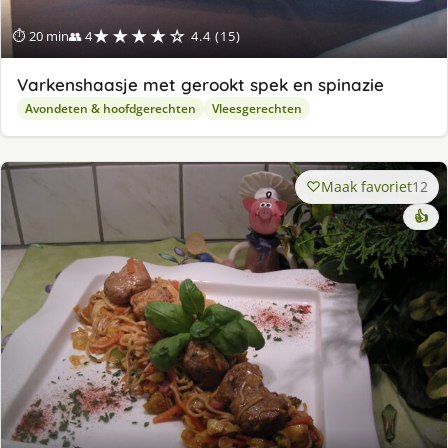
★★★★☆
⏱ 20 min
👥 4
4.4 (15)
Varkenshaasje met gerookt spek en spinazie
Avondeten & hoofdgerechten
Vleesgerechten
Maak favoriet
12
👍