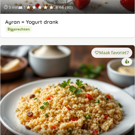
★★★★★
⏱ 5 min
👥 1
4.64 (90)
Ayran = Yogurt drank
Bijgerechten
Maak favoriet
7
👍