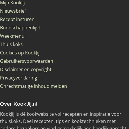
Mijn KookJij
Nieuwsbrief
Recept insturen
Boodschappenlijst
Weekmenu
Thuis koks
Cookies op KookJij
Gebruikersvoorwaarden
Disclaimer en copyright
Privacyverklaring
Onrechtmatige inhoud melden
Over KookJij.nl
KookJij is dé kookwebsite vol recepten en inspiratie voor
thuiskoks. Deel recepten, tips en kooktechnieken met
andere bezoekers en vind gemakkelijk een heerlijk gerecht.