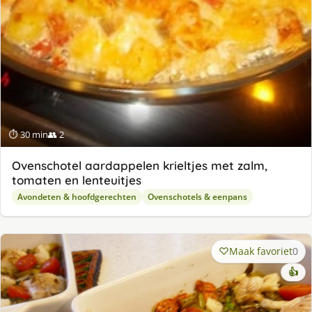
⏱ 30 min
👥 2
Ovenschotel aardappelen krieltjes met zalm,
tomaten en lenteuitjes
Avondeten & hoofdgerechten
Ovenschotels & eenpans
Maak favoriet
0
👍