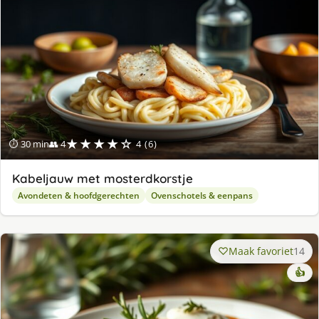
★★★★☆
⏱ 30 min
👥 4
4 (6)
Kabeljauw met mosterdkorstje
Avondeten & hoofdgerechten
Ovenschotels & eenpans
Maak favoriet
14
👍