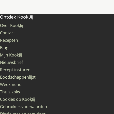
Ontdek KookJij
Over KookJij
Contact
Recepten
Blog
Mijn KookJij
Nieuwsbrief
Recept insturen
Boodschappenlijst
Weekmenu
Thuis koks
Cookies op KookJij
Gebruikersvoorwaarden
Disclaimer en copyright