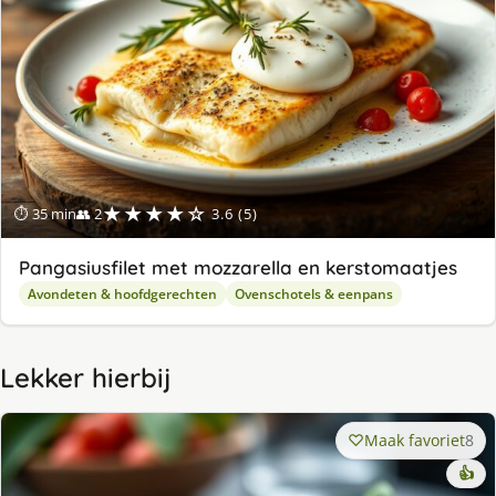
★★★★☆
⏱ 35 min
👥 2
3.6 (5)
Pangasiusfilet met mozzarella en kerstomaatjes
Avondeten & hoofdgerechten
Ovenschotels & eenpans
Lekker hierbij
Maak favoriet
8
👍