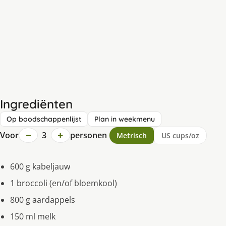
Ingrediënten
Op boodschappenlijst
Plan in weekmenu
−
+
Voor
3
personen
Metrisch
US cups/oz
600 g kabeljauw
1 broccoli (en/of bloemkool)
800 g aardappels
150 ml melk