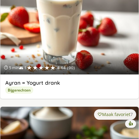
★★★★★
⏱ 5 min
👥 1
4.64 (90)
Ayran = Yogurt drank
Bijgerechten
Maak favoriet
7
👍