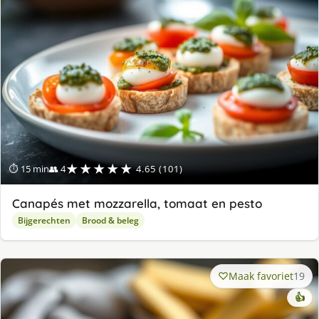
★★★★★
⏱ 15 min
👥 4
4.65 (101)
Canapés met mozzarella, tomaat en pesto
Bijgerechten
Brood & beleg
Maak favoriet
19
👍