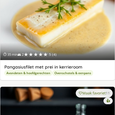
★★★★★
⏱ 35 min
👥 2
5 (4)
Pangasiusfilet met prei in kerrieroom
Avondeten & hoofdgerechten
Ovenschotels & eenpans
Maak favoriet
11
👍