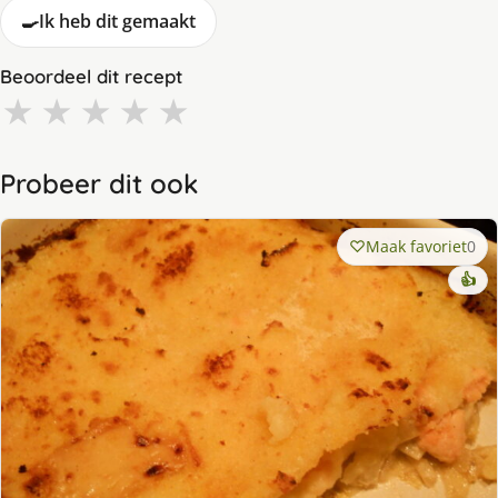
🍳
Ik heb dit gemaakt
Beoordeel dit recept
★
★
★
★
★
Probeer dit ook
Maak favoriet
0
👍