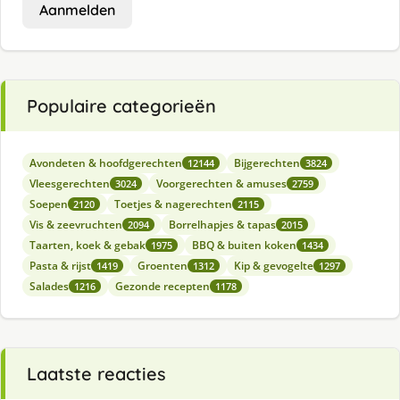
Aanmelden
Populaire categorieën
Avondeten & hoofdgerechten
Bijgerechten
12144
3824
Vleesgerechten
Voorgerechten & amuses
3024
2759
Soepen
Toetjes & nagerechten
2120
2115
Vis & zeevruchten
Borrelhapjes & tapas
2094
2015
Taarten, koek & gebak
BBQ & buiten koken
1975
1434
Pasta & rijst
Groenten
Kip & gevogelte
1419
1312
1297
Salades
Gezonde recepten
1216
1178
Laatste reacties