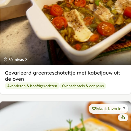
⏱ 50 min
👥 2
Gevarieerd groenteschoteltje met kabeljauw uit
de oven
Avondeten & hoofdgerechten
Ovenschotels & eenpans
Maak favoriet
7
👍