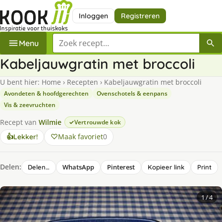
Inloggen
Registreren
Zoek een recept
Menu
Kabeljauwgratin met broccoli
U bent hier:
Home
›
Recepten
›
Kabeljauwgratin met broccoli
Avondeten & hoofdgerechten
Ovenschotels & eenpans
Vis & zeevruchten
Recept van
Wilmie
Vertrouwde kok
Maak favoriet
0
👍
Lekker!
Delen:
WhatsApp
Pinterest
Delen…
Kopieer link
Print
1
/ 4