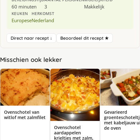
60 minuten
3
Makkelijk
KEUKEN
HERKOMST
Europese
Nederland
Direct naar recept ↓
Beoordeel dit recept ★
Misschien ook lekker
Ovenschotel van
Gevarieerd
witlof met zalmfilet
groenteschoteltj
met kabeljauw u
Ovenschotel
de oven
aardappelen
krieltjes met zalm,