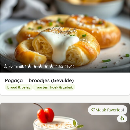
★★★★★
⏱ 70 min
👥 1
4.62 (101)
Pogaça = broodjes (Gevulde)
Brood & beleg
Taarten, koek & gebak
Maak favoriet
4
👍