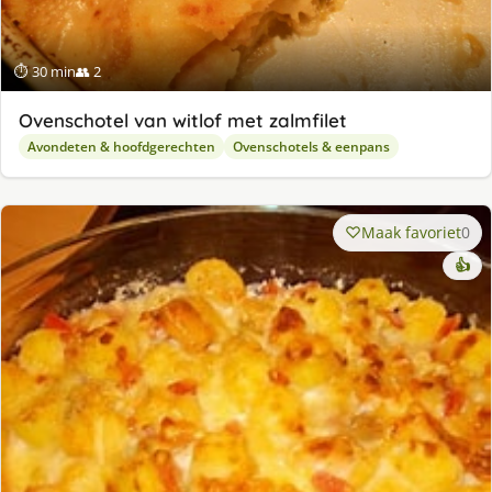
⏱ 30 min
👥 2
Ovenschotel van witlof met zalmfilet
Avondeten & hoofdgerechten
Ovenschotels & eenpans
Maak favoriet
0
👍