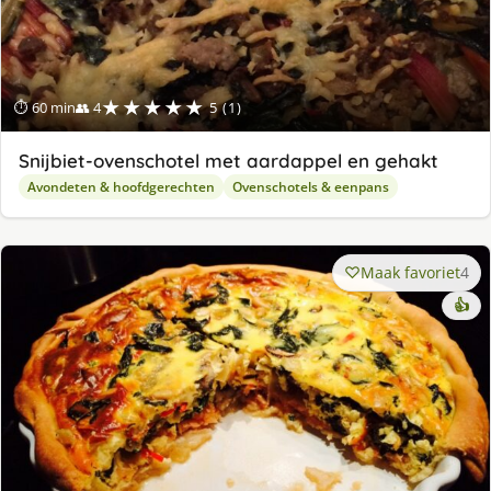
★★★★★
⏱ 60 min
👥 4
5 (1)
Snijbiet-ovenschotel met aardappel en gehakt
Avondeten & hoofdgerechten
Ovenschotels & eenpans
Maak favoriet
4
👍