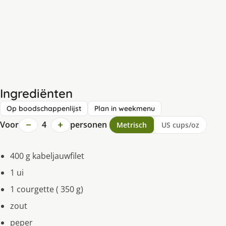
Ingrediënten
Op boodschappenlijst
Plan in weekmenu
−
+
Voor
4
personen
Metrisch
US cups/oz
400 g kabeljauwfilet
1 ui
1 courgette ( 350 g)
zout
peper