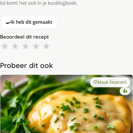
lid komt het ook in je kooklogboek.
🍳
Ik heb dit gemaakt
Beoordeel dit recept
★
★
★
★
★
Probeer dit ook
Maak favoriet
5
👍