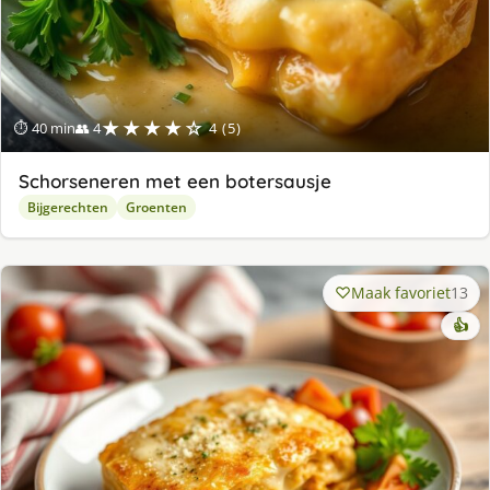
★★★★☆
⏱ 40 min
👥 4
4 (5)
Schorseneren met een botersausje
Bijgerechten
Groenten
Maak favoriet
13
👍