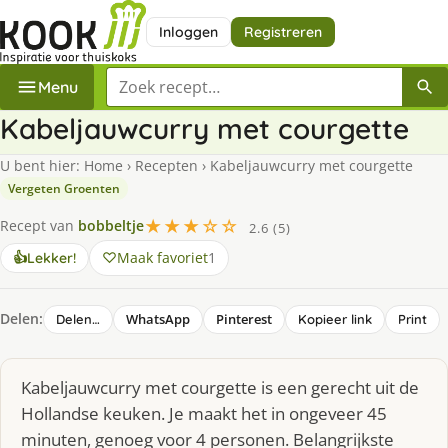
Inloggen
Registreren
Zoek een recept
Menu
Kabeljauwcurry met courgette
U bent hier:
Home
›
Recepten
›
Kabeljauwcurry met courgette
Vergeten Groenten
★★★☆☆
Recept van
bobbeltje
2.6 (5)
Maak favoriet
1
👍
Lekker!
Delen:
WhatsApp
Pinterest
Delen…
Kopieer link
Print
Kabeljauwcurry met courgette is een gerecht uit de
Hollandse keuken. Je maakt het in ongeveer 45
minuten, genoeg voor 4 personen. Belangrijkste