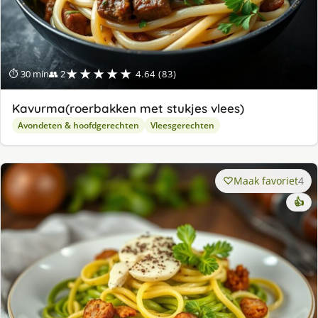
★★★★★
⏱ 30 min
👥 2
4.64 (83)
Kavurma(roerbakken met stukjes vlees)
Avondeten & hoofdgerechten
Vleesgerechten
Maak favoriet
4
👍