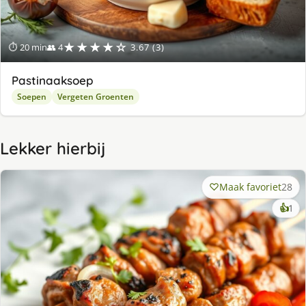
★★★★☆
⏱ 20 min
👥 4
3.67 (3)
Pastinaaksoep
Soepen
Vergeten Groenten
Lekker hierbij
Maak favoriet
28
ke
👍
1
lek
ge