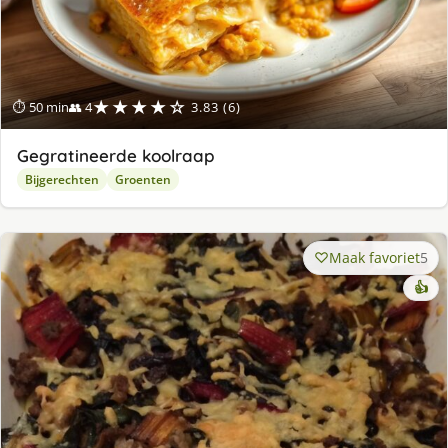
★★★★☆
⏱ 50 min
👥 4
3.83 (6)
Gegratineerde koolraap
Bijgerechten
Groenten
Maak favoriet
5
👍