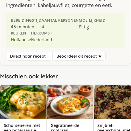
ingrediënten: kabeljauwfilet, courgette en eetl.
BEREIDINGSTIJD
AANTAL PERSONEN
MOEILIJKHEID
45 minuten
4
Pittig
KEUKEN
HERKOMST
Hollandse
Nederland
Direct naar recept ↓
Beoordeel dit recept ★
Misschien ook lekker
Schorseneren met
Gegratineerde
Snijbiet-
een botersausje
koolraap
ovenschotel met