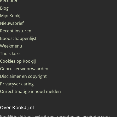
Recepten
Blog
Mijn KookJij
Nieuwsbrief
Recept insturen
Boodschappenlijst
Weekmenu
Thuis koks
Cookies op KookJij
Gebruikersvoorwaarden
Disclaimer en copyright
Privacyverklaring
Onrechtmatige inhoud melden
Over KookJij.nl
KookJij is dé kookwebsite vol recepten en inspiratie voor