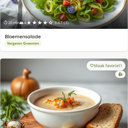
★★★★☆
⏱ 20 min
👥 4
3.67 (3)
Bloemensalade
Vergeten Groenten
Maak favoriet
1
👍