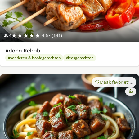
★★★★★
👥 4
4.67 (141)
Adana Kebab
Avondeten & hoofdgerechten
Vleesgerechten
Maak favoriet
12
👍