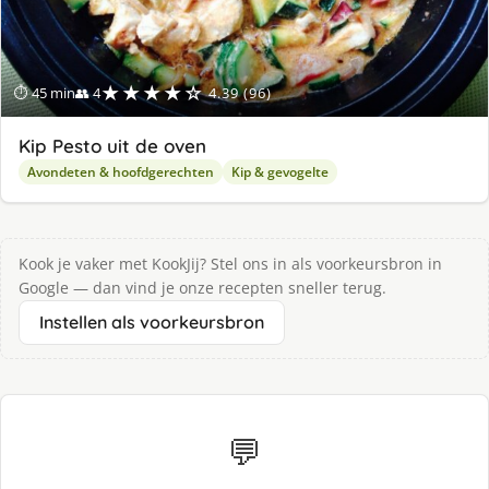
★★★★☆
⏱ 45 min
👥 4
4.39 (96)
Kip Pesto uit de oven
Avondeten & hoofdgerechten
Kip & gevogelte
Kook je vaker met KookJij? Stel ons in als voorkeursbron in
Google — dan vind je onze recepten sneller terug.
Instellen als voorkeursbron
💬