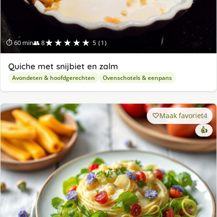
★★★★★
⏱ 60 min
👥 8
5 (1)
Quiche met snijbiet en zalm
Avondeten & hoofdgerechten
Ovenschotels & eenpans
Maak favoriet
4
👍