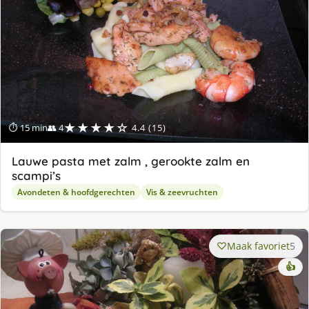
★★★★☆
⏱ 15 min
👥 4
4.4 (15)
Lauwe pasta met zalm , gerookte zalm en
scampi’s
Avondeten & hoofdgerechten
Vis & zeevruchten
Maak favoriet
5
👍