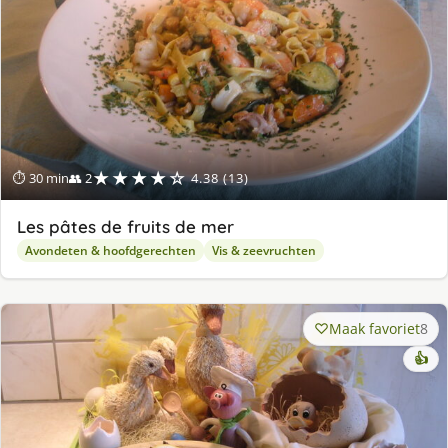
★★★★☆
⏱ 30 min
👥 2
4.38 (13)
Les pâtes de fruits de mer
Avondeten & hoofdgerechten
Vis & zeevruchten
Maak favoriet
8
👍