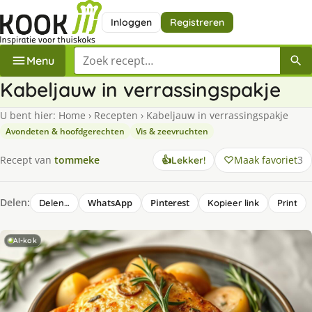
Inloggen
Registreren
Zoek een recept
Menu
Kabeljauw in verrassingspakje
U bent hier:
Home
›
Recepten
›
Kabeljauw in verrassingspakje
Avondeten & hoofdgerechten
Vis & zeevruchten
Maak favoriet
3
Recept van
tommeke
👍
Lekker!
Delen:
WhatsApp
Pinterest
Delen…
Kopieer link
Print
AI-kok