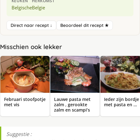
KEUKEN
HERKOMST
Belgische
Belgie
Direct naar recept ↓
Beoordeel dit recept ★
Misschien ook lekker
Februari stoofpotje
Lauwe pasta met
Ieder zijn bordje
met vis
zalm , gerookte
met pasta en …
zalm en scampi’s
Suggestie :