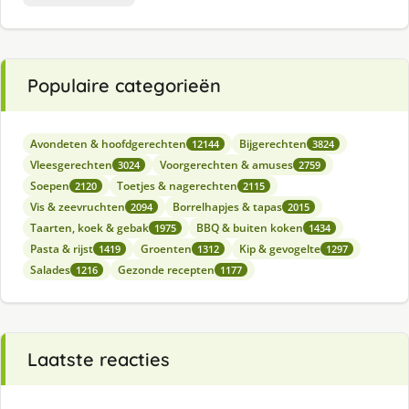
Populaire categorieën
Avondeten & hoofdgerechten
Bijgerechten
12144
3824
Vleesgerechten
Voorgerechten & amuses
3024
2759
Soepen
Toetjes & nagerechten
2120
2115
Vis & zeevruchten
Borrelhapjes & tapas
2094
2015
Taarten, koek & gebak
BBQ & buiten koken
1975
1434
Pasta & rijst
Groenten
Kip & gevogelte
1419
1312
1297
Salades
Gezonde recepten
1216
1177
Laatste reacties