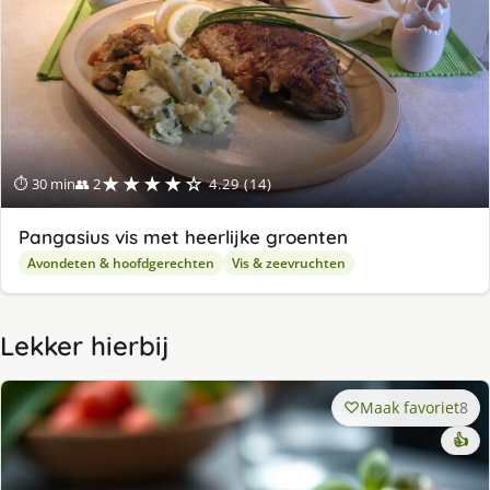
★★★★☆
⏱ 30 min
👥 2
4.29 (14)
Pangasius vis met heerlijke groenten
Avondeten & hoofdgerechten
Vis & zeevruchten
Lekker hierbij
Maak favoriet
8
👍