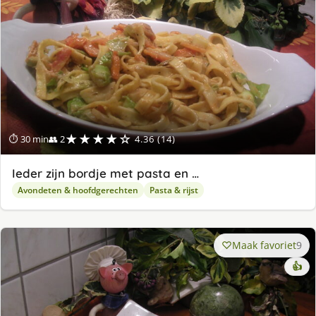
★★★★☆
⏱ 30 min
👥 2
4.36 (14)
Ieder zijn bordje met pasta en …
Avondeten & hoofdgerechten
Pasta & rijst
Maak favoriet
9
👍