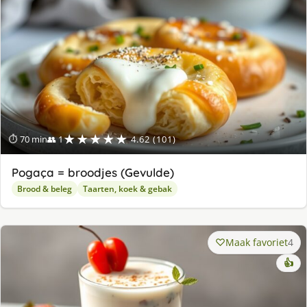
★★★★★
⏱ 70 min
👥 1
4.62 (101)
Pogaça = broodjes (Gevulde)
Brood & beleg
Taarten, koek & gebak
Maak favoriet
4
👍