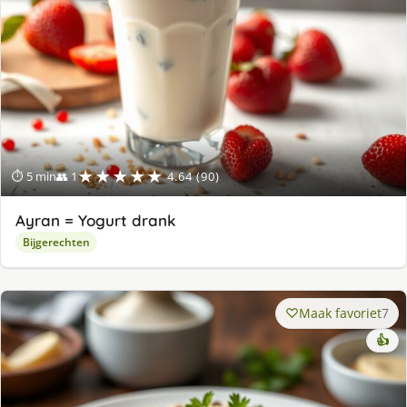
★★★★★
⏱ 5 min
👥 1
4.64 (90)
Ayran = Yogurt drank
Bijgerechten
Maak favoriet
7
👍