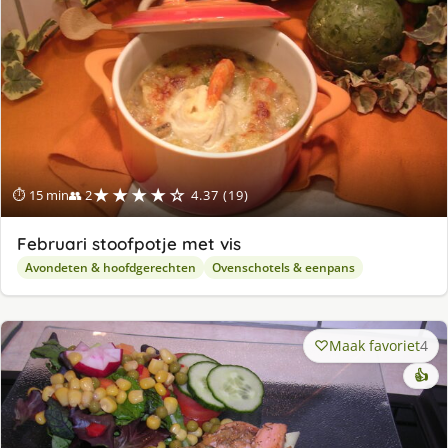
★★★★☆
⏱ 15 min
👥 2
4.37 (19)
Februari stoofpotje met vis
Avondeten & hoofdgerechten
Ovenschotels & eenpans
Maak favoriet
4
👍