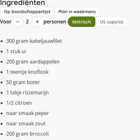
Ingrediënten
Op boodschappenlijst
Plan in weekmenu
−
+
Voor
2
personen
Metrisch
US cups/oz
300 gram kabeljauwfilet
1 stuk ui
200 gram aardappelen
1 teentje knoflook
50 gram boter
1 takje rozemarijn
1/2 citroen
naar smaak peper
naar smaak zout
200 gram broccoli