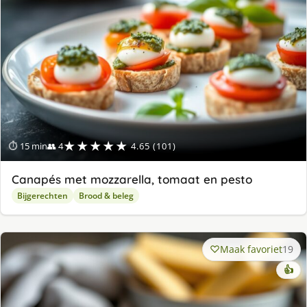
★★★★★
⏱ 15 min
👥 4
4.65 (101)
Canapés met mozzarella, tomaat en pesto
Bijgerechten
Brood & beleg
Maak favoriet
19
👍