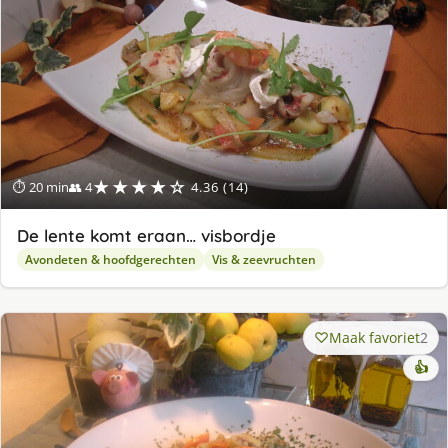
★★★★☆
⏱ 20 min
👥 4
4.36 (14)
De lente komt eraan… visbordje
Avondeten & hoofdgerechten
Vis & zeevruchten
Maak favoriet
2
👍