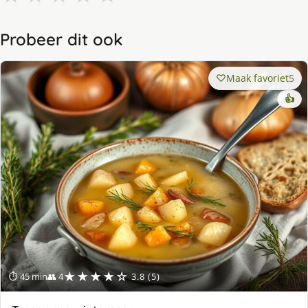
Probeer dit ook
Maak favoriet
5
👍
★★★★☆
⏱ 45 min
👥 4
3.8 (5)