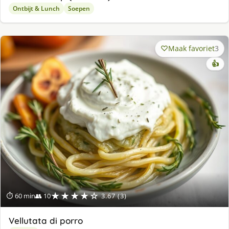
Ontbijt & Lunch
Soepen
Maak favoriet
3
👍
★★★★☆
⏱ 60 min
👥 10
3.67 (3)
Vellutata di porro