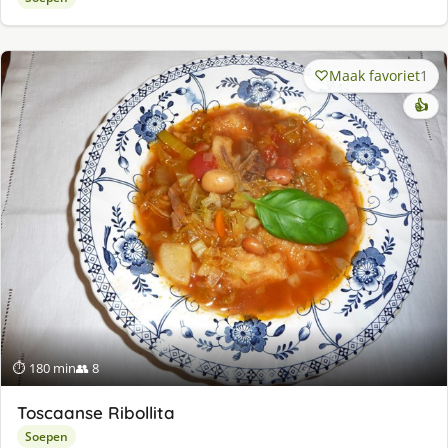
Maak favoriet
1
👍
⏱ 180 min
👥 8
Toscaanse Ribollita
Soepen