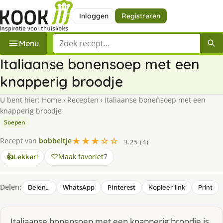
Inloggen
Registreren
Zoek een recept
Menu
Italiaanse bonensoep met een
knapperig broodje
U bent hier:
Home
›
Recepten
›
Italiaanse bonensoep met een
knapperig broodje
Soepen
★★★☆☆
Recept van
bobbeltje
3.25 (4)
Maak favoriet
7
👍
Lekker!
Delen:
WhatsApp
Pinterest
Delen…
Kopieer link
Print
Italiaanse bonensoep met een knapperig broodje is