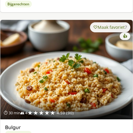
Bijgerechten
Maak favoriet
7
👍
★★★★★
⏱ 30 min
👥 4
4.59 (90)
Bulgur