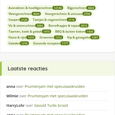
Avondeten & hoofdgerechten
Bijgerechten
12144
3824
Vleesgerechten
Voorgerechten & amuses
3024
2759
Soepen
Toetjes & nagerechten
2120
2115
Vis & zeevruchten
Borrelhapjes & tapas
2094
2015
Taarten, koek & gebak
BBQ & buiten koken
1975
1434
Pasta & rijst
Groenten
Kip & gevogelte
1419
1312
1297
Salades
Gezonde recepten
1216
1177
Laatste reacties
anna
over
Pruimenjam met speculaaskruiden
Wilmie
over
Pruimenjam met speculaaskruiden
HarryLohr
over
Gevuld Turks brood
anna
over
Pruimenjam met speculaaskruiden