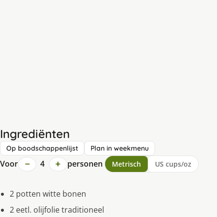
Ingrediënten
Op boodschappenlijst
Plan in weekmenu
−
+
Voor
4
personen
Metrisch
US cups/oz
2 potten witte bonen
2 eetl. olijfolie traditioneel