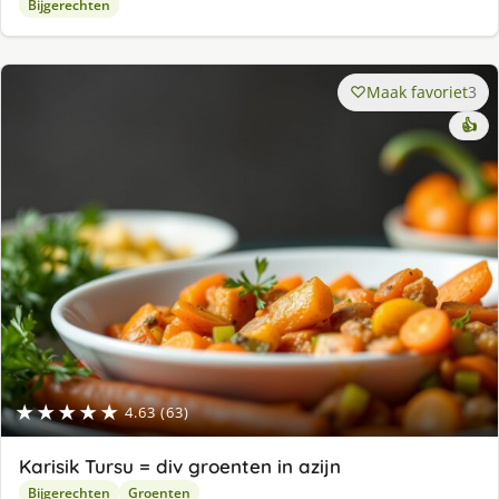
Bijgerechten
Maak favoriet
3
👍
★★★★★
4.63 (63)
Karisik Tursu = div groenten in azijn
Bijgerechten
Groenten