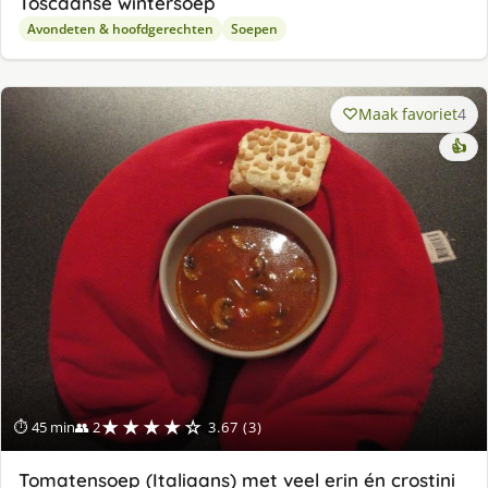
Toscaanse wintersoep
Avondeten & hoofdgerechten
Soepen
Maak favoriet
4
👍
★★★★☆
⏱ 45 min
👥 2
3.67 (3)
Tomatensoep (Italiaans) met veel erin én crostini