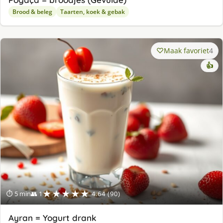
Brood & beleg
Taarten, koek & gebak
Maak favoriet
4
👍
★★★★★
⏱ 5 min
👥 1
4.64 (90)
Ayran = Yogurt drank