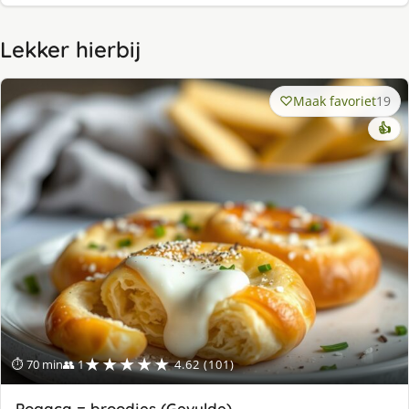
Lekker hierbij
Maak favoriet
19
👍
★★★★★
⏱ 70 min
👥 1
4.62 (101)
Pogaça = broodjes (Gevulde)