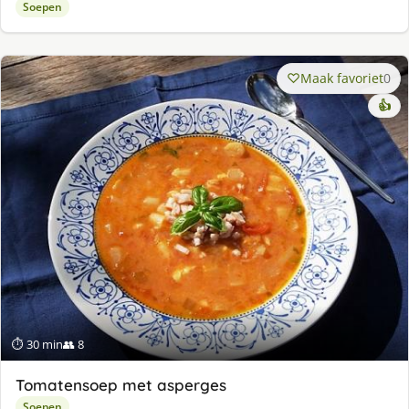
Soepen
Maak favoriet
0
👍
⏱ 30 min
👥 8
Tomatensoep met asperges
Soepen