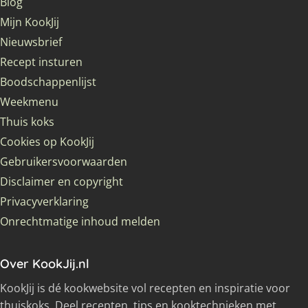
Blog
Mijn KookJij
Nieuwsbrief
Recept insturen
Boodschappenlijst
Weekmenu
Thuis koks
Cookies op KookJij
Gebruikersvoorwaarden
Disclaimer en copyright
Privacyverklaring
Onrechtmatige inhoud melden
Over KookJij.nl
KookJij is dé kookwebsite vol recepten en inspiratie voor
thuiskoks. Deel recepten, tips en kooktechnieken met