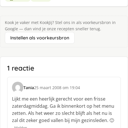
Kook je vaker met KookJij? Stel ons in als voorkeursbron in
Google — dan vind je onze recepten sneller terug.
Instellen als voorkeursbron
1 reactie
Tania
25 maart 2008 om 19:04
s
c
Lijkt me een heerlijk gerecht voor een frisse
h
zaterdagmiddag. Ga ik binnenkort op het menu
r
zetten. Als het weer zo slecht blijft als het nu is
e
zal dit zeker goed vallen bij mijn gezinsleden. 🙂
e
f
Melden