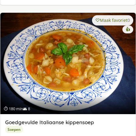
Maak favoriet
0
👍
⏱ 180 min
👥 8
Goedgevulde Italiaanse kippensoep
Soepen