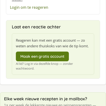
:
Login om te reageren
Laat een reactie achter
Reageren kan met een gratis account — zo
weten andere thuiskoks van wie de tip komt.
Maak een gratis account
Al lid? Log in via dezelfde knop — zonder
wachtwoord.
Elke week nieuwe recepten in je mailbox?
1× per week de lekkerste nieuwe en seizoensrecepten —