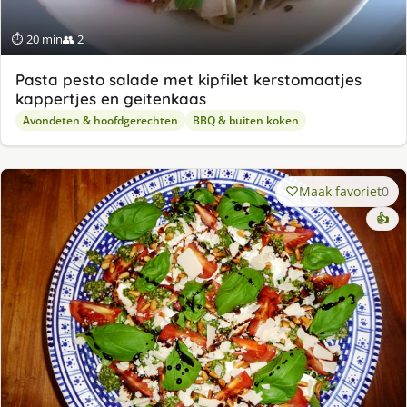
⏱ 20 min
👥 2
Pasta pesto salade met kipfilet kerstomaatjes
kappertjes en geitenkaas
Avondeten & hoofdgerechten
BBQ & buiten koken
Maak favoriet
0
👍