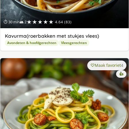
★★★★★
⏱ 30 min
👥 2
4.64 (83)
Kavurma(roerbakken met stukjes vlees)
Avondeten & hoofdgerechten
Vleesgerechten
Maak favoriet
4
👍