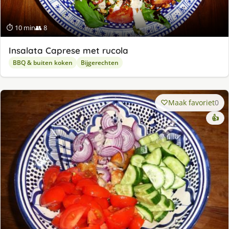
⏱ 10 min
👥 8
Insalata Caprese met rucola
BBQ & buiten koken
Bijgerechten
Maak favoriet
0
👍