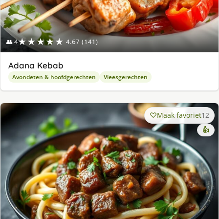
★★★★★
👥 4
4.67 (141)
Adana Kebab
Avondeten & hoofdgerechten
Vleesgerechten
Maak favoriet
12
👍