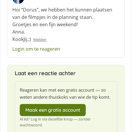
s
c
Hoi “Dorus”, we hebben het kunnen plaatsen
h
van de filmpjes in de planning staan.
r
Groetjes en een fijn weekend!
e
Anna.
e
f
KookJij.;)
Melden
:
Login om te reageren
Laat een reactie achter
Reageren kan met een gratis account — zo
weten andere thuiskoks van wie de tip komt.
Maak een gratis account
Al lid? Log in via dezelfde knop — zonder
wachtwoord.