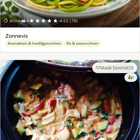
★★★★★
⏱ 30 min
👥 4
4.63 (78)
Zonnevis
Avondeten & hoofdgerechten
Vis & zeevruchten
Maak favoriet
38
ke
👍
1
lek
ge