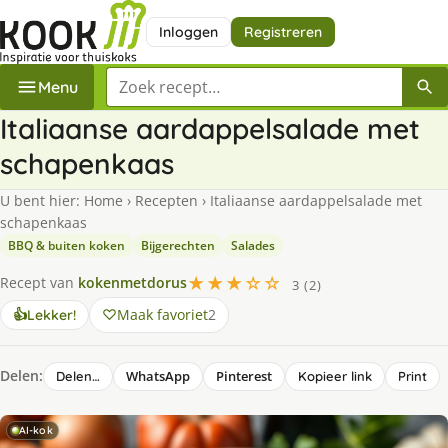
Inloggen
Registreren
Zoek een recept
Menu
Italiaanse aardappelsalade met
schapenkaas
U bent hier:
Home
›
Recepten
›
Italiaanse aardappelsalade met
schapenkaas
BBQ & buiten koken
Bijgerechten
Salades
★★★☆☆
Recept van
kokenmetdorus
3 (2)
Maak favoriet
2
👍
Lekker!
Delen:
WhatsApp
Pinterest
Delen…
Kopieer link
Print
AI-kok