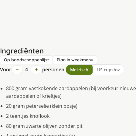
Ingrediënten
Op boodschappenlijst
Plan in weekmenu
−
+
Voor
4
personen
Metrisch
US cups/oz
800 gram vastkokende aardappelen (bij voorkeur nieuwe
aardappelen of krieltjes)
20 gram peterselie (klein bosje)
2 teentjes knoflook
80 gram zwarte olijven zonder pit