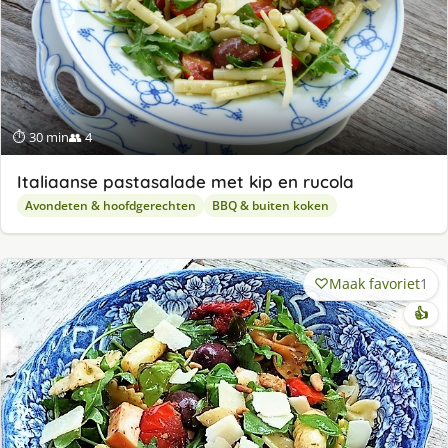
⏱ 30 min
👥 4
Italiaanse pastasalade met kip en rucola
Avondeten & hoofdgerechten
BBQ & buiten koken
Maak favoriet
1
👍