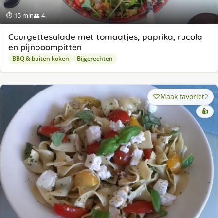
⏱ 15 min
👥 4
Courgettesalade met tomaatjes, paprika, rucola
en pijnboompitten
BBQ & buiten koken
Bijgerechten
Maak favoriet
2
👍