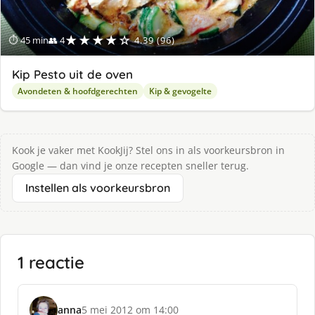
★★★★☆
⏱ 45 min
👥 4
4.39 (96)
Kip Pesto uit de oven
Avondeten & hoofdgerechten
Kip & gevogelte
Kook je vaker met KookJij? Stel ons in als voorkeursbron in
Google — dan vind je onze recepten sneller terug.
Instellen als voorkeursbron
1 reactie
anna
5 mei 2012 om 14:00