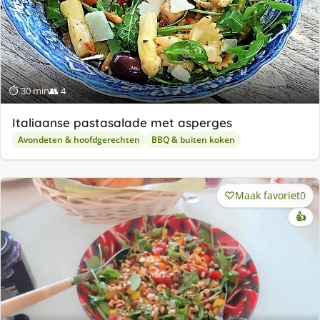
⏱ 30 min
👥 4
Italiaanse pastasalade met asperges
Avondeten & hoofdgerechten
BBQ & buiten koken
Maak favoriet
0
👍