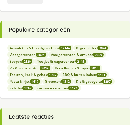
Populaire categorieën
Avondeten & hoofdgerechten
Bijgerechten
12144
3824
Vleesgerechten
Voorgerechten & amuses
3024
2759
Soepen
Toetjes & nagerechten
2120
2115
Vis & zeevruchten
Borrelhapjes & tapas
2094
2015
Taarten, koek & gebak
BBQ & buiten koken
1975
1434
Pasta & rijst
Groenten
Kip & gevogelte
1419
1312
1297
Salades
Gezonde recepten
1216
1177
Laatste reacties