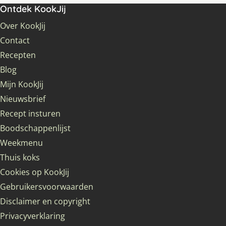
Ontdek KookJij
Over KookJij
Contact
Recepten
Blog
Mijn KookJij
Nieuwsbrief
Recept insturen
Boodschappenlijst
Weekmenu
Thuis koks
Cookies op KookJij
Gebruikersvoorwaarden
Disclaimer en copyright
Privacyverklaring