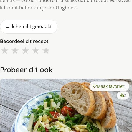
Eén tik — zo zien andere thuiskoks dat dit recept werkt. Als
lid komt het ook in je kooklogboek.
🍳
Ik heb dit gemaakt
Beoordeel dit recept
★
★
★
★
★
Probeer dit ook
Maak favoriet
1
ke
👍
3
lek
ge