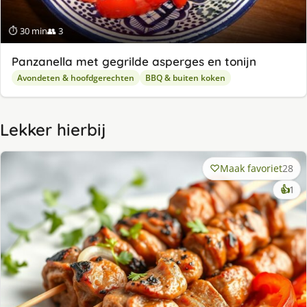
⏱ 30 min
👥 3
Panzanella met gegrilde asperges en tonijn
Avondeten & hoofdgerechten
BBQ & buiten koken
Lekker hierbij
Maak favoriet
28
ke
👍
1
lek
ge