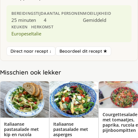
BEREIDINGSTIJD
AANTAL PERSONEN
MOEILIJKHEID
25 minuten
4
Gemiddeld
KEUKEN
HERKOMST
Europese
Italie
Direct naar recept ↓
Beoordeel dit recept ★
Misschien ook lekker
Courgettesalade
met tomaatjes,
Italiaanse
Italiaanse
paprika, rucola 
pastasalade met
pastasalade met
pijnboompitten
kip en rucola
asperges