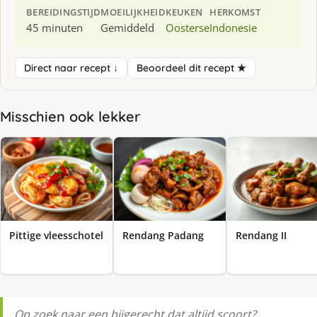
BEREIDINGSTIJD
MOEILIJKHEID
KEUKEN
HERKOMST
45 minuten
Gemiddeld
Oosterse
Indonesie
Direct naar recept ↓
Beoordeel dit recept ★
Misschien ook lekker
Pittige vleesschotel
Rendang Padang
Rendang II
Op zoek naar een bijgerecht dat altijd scoort?