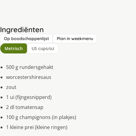
Ingrediënten
Op boodschappenlijst
Plan in weekmenu
Metrisch
US cups/oz
500 g rundersgehakt
worcestershiresaus
zout
1 ui (fijngesnipperd)
2 dl tomatensap
100 g champignons (in plakjes)
1 kleine prei (kleine ringen)