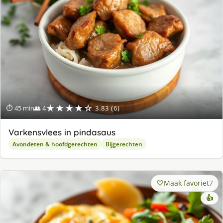
★★★★☆
⏱ 45 min
👥 4
3.83 (6)
Varkensvlees in pindasaus
Avondeten & hoofdgerechten
Bijgerechten
Maak favoriet
7
👍