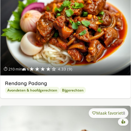
★★★★☆
⏱ 210 min
👥 6
4.33 (9)
Rendang Padang
Avondeten & hoofdgerechten
Bijgerechten
Maak favoriet
8
👍