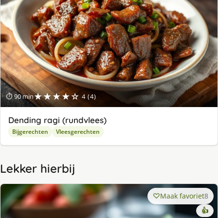
★★★★☆
⏱ 90 min
4 (4)
Dending ragi (rundvlees)
Bijgerechten
Vleesgerechten
Lekker hierbij
Maak favoriet
8
👍