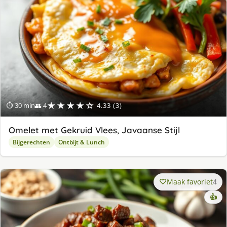
★★★★☆
⏱ 30 min
👥 4
4.33 (3)
Omelet met Gekruid Vlees, Javaanse Stijl
Bijgerechten
Ontbijt & Lunch
Maak favoriet
4
👍