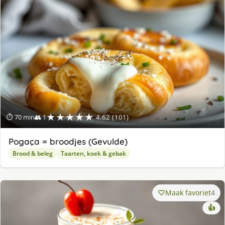
★★★★★
⏱ 70 min
👥 1
4.62 (101)
Pogaça = broodjes (Gevulde)
Brood & beleg
Taarten, koek & gebak
Maak favoriet
4
👍