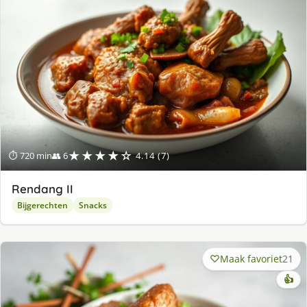
★★★★☆
⏱ 720 min
👥 6
4.14 (7)
Rendang II
Bijgerechten
Snacks
Maak favoriet
21
👍