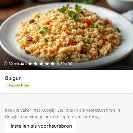
★★★★★
⏱ 30 min
👥 4
4.59 (90)
Bulgur
Bijgerechten
Kook je vaker met KookJij? Stel ons in als voorkeursbron in
Google, dan vind je onze recepten sneller terug.
Instellen als voorkeursbron