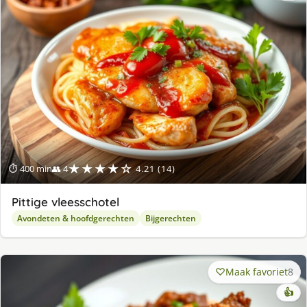
★★★★☆
⏱ 400 min
👥 4
4.21 (14)
Pittige vleesschotel
Avondeten & hoofdgerechten
Bijgerechten
Maak favoriet
8
👍