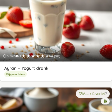
★★★★★
⏱ 5 min
👥 1
4.64 (90)
Ayran = Yogurt drank
Bijgerechten
Maak favoriet
7
👍