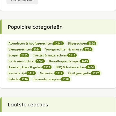
Populaire categorieën
Avondeten & hoofdgerechten
Bijgerechten
12144
3824
Vleesgerechten
Voorgerechten & amuses
3024
2759
Soepen
Toetjes & nagerechten
2120
2115
Vis & zeevruchten
Borrelhapjes & tapas
2094
2015
Taarten, koek & gebak
BBQ & buiten koken
1975
1434
Pasta & rijst
Groenten
Kip & gevogelte
1419
1312
1297
Salades
Gezonde recepten
1216
1178
Laatste reacties