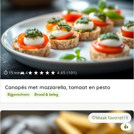
★★★★★
⏱ 15 min
👥 4
4.65 (101)
Canapés met mozzarella, tomaat en pesto
Bijgerechten
Brood & beleg
Maak favoriet
19
👍