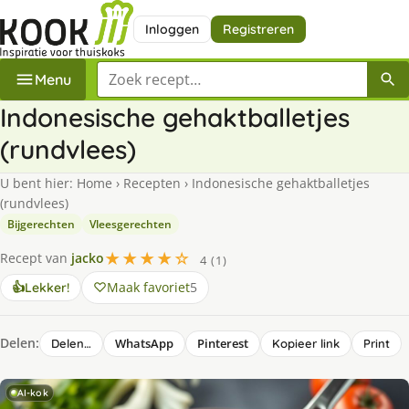
Inloggen
Registreren
Zoek een recept
Menu
Indonesische gehaktballetjes
(rundvlees)
U bent hier:
Home
›
Recepten
›
Indonesische gehaktballetjes
(rundvlees)
Bijgerechten
Vleesgerechten
★★★★☆
Recept van
jacko
4 (1)
Maak favoriet
5
👍
Lekker!
Delen:
WhatsApp
Pinterest
Delen…
Kopieer link
Print
AI-kok