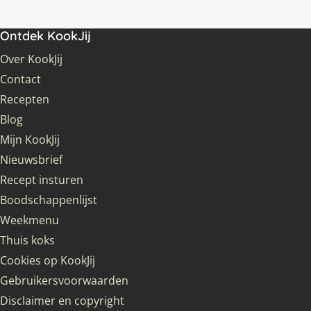
Ontdek KookJij
Over KookJij
Contact
Recepten
Blog
Mijn KookJij
Nieuwsbrief
Recept insturen
Boodschappenlijst
Weekmenu
Thuis koks
Cookies op KookJij
Gebruikersvoorwaarden
Disclaimer en copyright