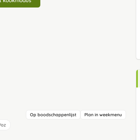
art kookmodus
Op boodschappenlijst
Plan in weekmenu
/oz