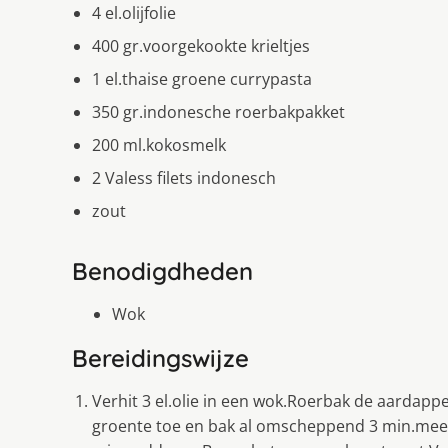
4 el.olijfolie
400 gr.voorgekookte krieltjes
1 el.thaise groene currypasta
350 gr.indonesche roerbakpakket
200 ml.kokosmelk
2 Valess filets indonesch
zout
Benodigdheden
Wok
Bereidingswijze
Verhit 3 el.olie in een wok.Roerbak de aardap
groente toe en bak al omscheppend 3 min.mee.S