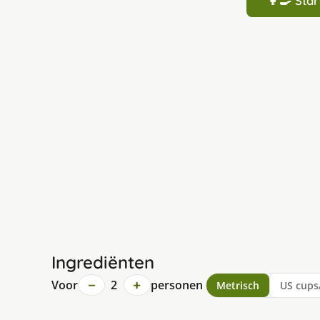
👩‍🍳 St
Ingrediënten
−
+
Voor
2
personen
Metrisch
US cups