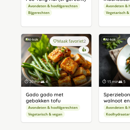
Avondeten & hoofdgerechten
Avondeten & 
Bijgerechten
Vegetarisch &
AI-kok
AI-kok
Maak favoriet
2
👍
⏱ 20 min
👥 4
⏱ 15 min
👥 5
Gado gado met
Sperziebo
gebakken tofu
walnoot e
Avondeten & hoofdgerechten
Avondeten & 
Vegetarisch & vegan
Koolhydraata