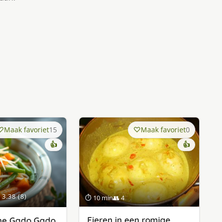
Maak favoriet
15
Maak favoriet
0
👍
👍
3.38 (8)
⏱ 10 min
👥 4
Eieren in een romige
che Gado Gado