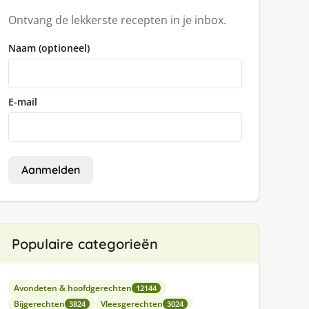
Ontvang de lekkerste recepten in je inbox.
Naam (optioneel)
E-mail
Aanmelden
Populaire categorieën
Avondeten & hoofdgerechten
12144
Bijgerechten
Vleesgerechten
3824
3024