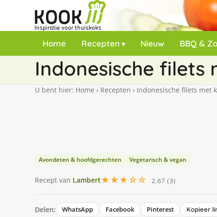
Home
Recepten
Nieuw
BBQ & Z
Indonesische filets
U bent hier:
Home
›
Recepten
›
Indonesische filets met 
Avondeten & hoofdgerechten
Vegetarisch & vegan
★★★☆☆
Recept van
Lambert
2.67 (3)
Delen:
WhatsApp
Facebook
Pinterest
Kopieer li