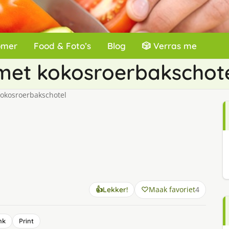
omer
Food & Foto’s
Blog
🎲 Verras me
 met kokosroerbakschot
kokosroerbakschotel
Maak favoriet
4
👍
Lekker!
nk
Print