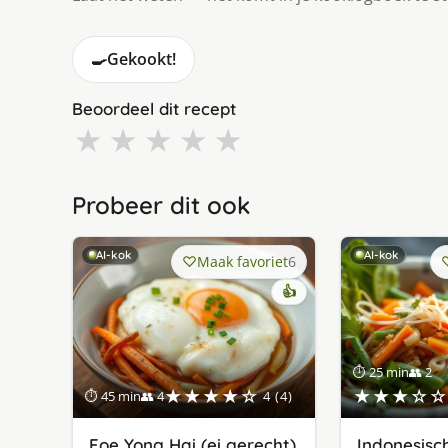
🍳
Gekookt!
Beoordeel dit recept
★
★
★
★
★
Probeer dit ook
AI-kok
AI-kok
Maak favoriet
6
👍
⏱ 25 min
👥 2
★★★★☆
★★★☆☆
⏱ 45 min
👥 4
4 (4)
Foe Yong Hai (ei gerecht)
Indonesis