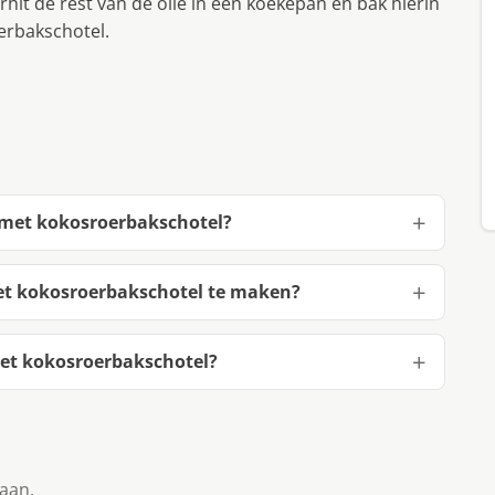
it de rest van de olie in een koekepan en bak hierin
oerbakschotel.
s met kokosroerbakschotel?
met kokosroerbakschotel te maken?
met kokosroerbakschotel?
taan.