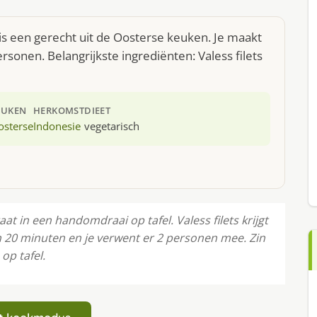
is een gerecht uit de Oosterse keuken. Je maakt
sonen. Belangrijkste ingrediënten: Valess filets
EUKEN
HERKOMST
DIEET
osterse
Indonesie
vegetarisch
at in een handomdraai op tafel. Valess filets krijgt
'n 20 minuten en je verwent er 2 personen mee. Zin
op tafel.