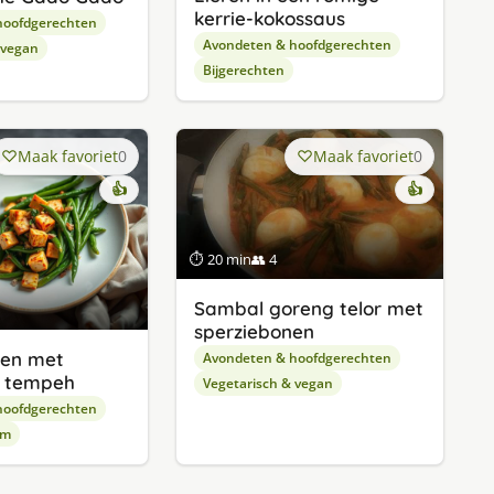
kerrie-kokossaus
hoofdgerechten
Avondeten & hoofdgerechten
 vegan
Bijgerechten
Maak favoriet
0
Maak favoriet
0
👍
👍
⏱ 20 min
👥 4
Sambal goreng telor met
sperziebonen
nen met
Avondeten & hoofdgerechten
n tempeh
Vegetarisch & vegan
hoofdgerechten
rm