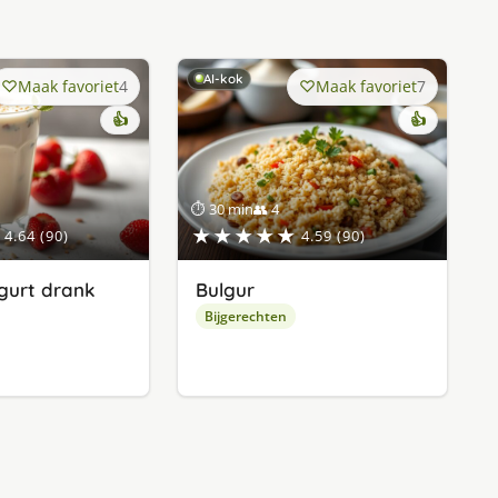
AI-kok
Maak favoriet
4
Maak favoriet
7
👍
👍
⏱ 30 min
👥 4
★★★★★
4.64 (90)
4.59 (90)
gurt drank
Bulgur
Bijgerechten