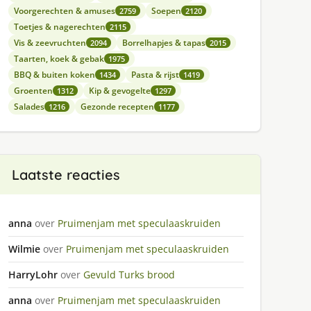
Voorgerechten & amuses
Soepen
2759
2120
Toetjes & nagerechten
2115
Vis & zeevruchten
Borrelhapjes & tapas
2094
2015
Taarten, koek & gebak
1975
BBQ & buiten koken
Pasta & rijst
1434
1419
Groenten
Kip & gevogelte
1312
1297
Salades
Gezonde recepten
1216
1177
Laatste reacties
anna
over
Pruimenjam met speculaaskruiden
Wilmie
over
Pruimenjam met speculaaskruiden
HarryLohr
over
Gevuld Turks brood
anna
over
Pruimenjam met speculaaskruiden