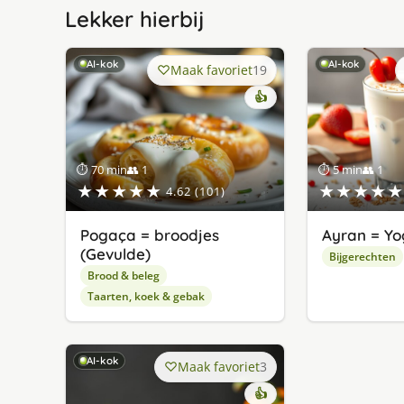
Lekker hierbij
AI-kok
AI-kok
Maak favoriet
19
👍
⏱ 70 min
👥 1
⏱ 5 min
👥 1
★★★★★
★★★★★
4.62 (101)
Pogaça = broodjes
Ayran = Yo
(Gevulde)
Bijgerechten
Brood & beleg
Taarten, koek & gebak
AI-kok
Maak favoriet
3
👍