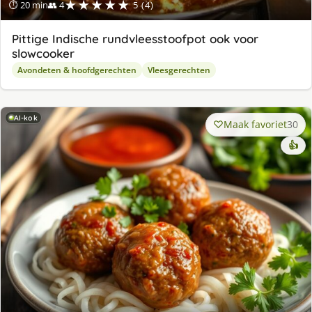
★★★★★
⏱ 20 min
👥 4
5 (4)
Pittige Indische rundvleesstoofpot ook voor
slowcooker
Avondeten & hoofdgerechten
Vleesgerechten
AI-kok
Maak favoriet
30
👍