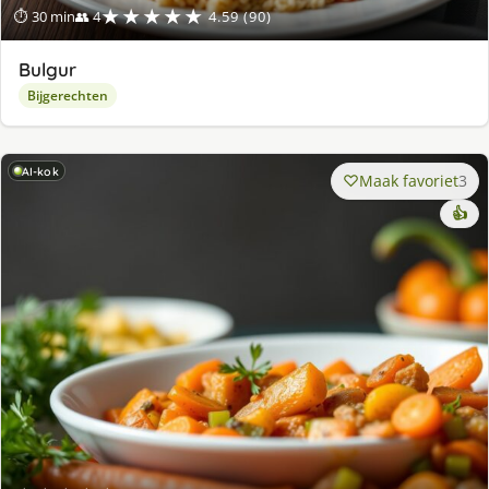
★★★★★
⏱ 30 min
👥 4
4.59 (90)
Bulgur
Bijgerechten
AI-kok
Maak favoriet
3
👍