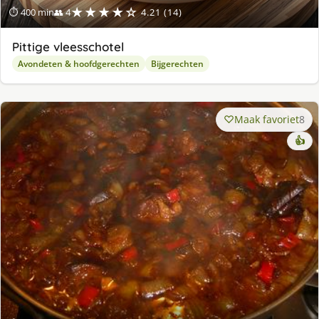
★★★★☆
⏱ 400 min
👥 4
4.21 (14)
Pittige vleesschotel
Avondeten & hoofdgerechten
Bijgerechten
Maak favoriet
8
👍