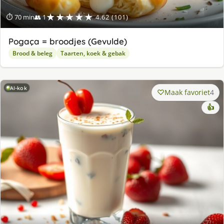
★★★★★
⏱ 70 min
👥 1
4.62 (101)
Pogaça = broodjes (Gevulde)
Brood & beleg
Taarten, koek & gebak
AI-kok
Maak favoriet
4
👍