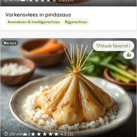
Varkensvlees in pindasaus
Avondeten & hoofdgerechten
Bijgerechten
AI-kok
Maak favoriet
1
👍
★★★★★
⏱ 260 min
👥 6
4.5 (2)