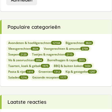
Populaire categorieën
Avondeten & hoofdgerechten
Bijgerechten
12144
3824
Vleesgerechten
Voorgerechten & amuses
3024
2759
Soepen
Toetjes & nagerechten
2120
2115
Vis & zeevruchten
Borrelhapjes & tapas
2094
2015
Taarten, koek & gebak
BBQ & buiten koken
1975
1434
Pasta & rijst
Groenten
Kip & gevogelte
1419
1312
1297
Salades
Gezonde recepten
1216
1177
Laatste reacties