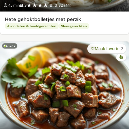
★★★★☆
⏱ 45 min
👥 3
3.82 (11)
Hete gehaktballetjes met perzik
Avondeten & hoofdgerechten
Vleesgerechten
AI-kok
Maak favoriet
2
👍