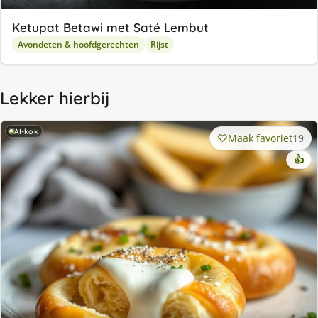
Ketupat Betawi met Saté Lembut
Avondeten & hoofdgerechten
Rijst
Lekker hierbij
AI-kok
Maak favoriet
19
👍