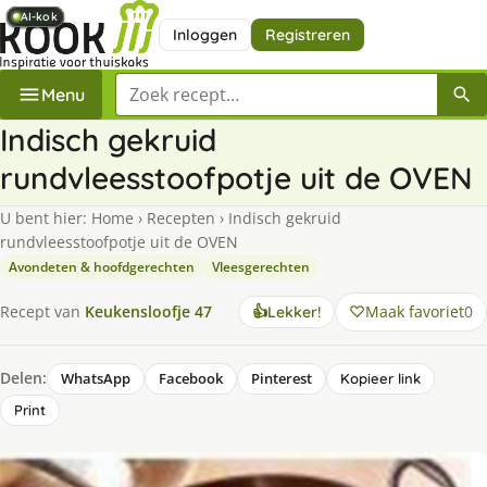
AI-kok
AI-kok
AI-kok
AI-kok
AI-kok
AI-kok
AI-kok
Inloggen
Registreren
Zoek een recept
Menu
Indisch gekruid
rundvleesstoofpotje uit de OVEN
U bent hier:
Home
›
Recepten
›
Indisch gekruid
rundvleesstoofpotje uit de OVEN
Avondeten & hoofdgerechten
Vleesgerechten
Maak favoriet
0
Recept van
Keukensloofje 47
👍
Lekker!
Delen:
WhatsApp
Facebook
Pinterest
Kopieer link
Print