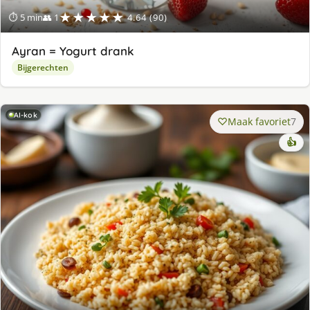
★★★★★
⏱ 5 min
👥 1
4.64 (90)
Ayran = Yogurt drank
Bijgerechten
AI-kok
Maak favoriet
7
👍