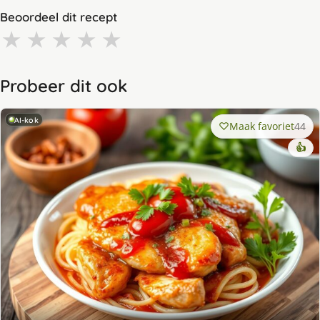
Beoordeel dit recept
★
★
★
★
★
Probeer dit ook
AI-kok
Maak favoriet
44
👍