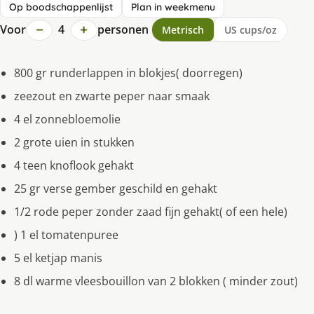
Op boodschappenlijst
Plan in weekmenu
−
+
Voor
4
personen
Metrisch
US cups/oz
800 gr runderlappen in blokjes( doorregen)
zeezout en zwarte peper naar smaak
4 el zonnebloemolie
2 grote uien in stukken
4 teen knoflook gehakt
25 gr verse gember geschild en gehakt
1/2 rode peper zonder zaad fijn gehakt( of een hele)
) 1 el tomatenpuree
5 el ketjap manis
8 dl warme vleesbouillon van 2 blokken ( minder zout)