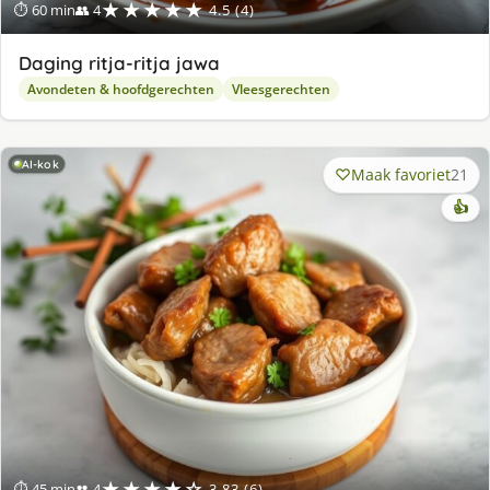
★★★★★
⏱ 60 min
👥 4
4.5 (4)
Daging ritja-ritja jawa
Avondeten & hoofdgerechten
Vleesgerechten
AI-kok
Maak favoriet
21
👍
★★★★☆
⏱ 45 min
👥 4
3.83 (6)