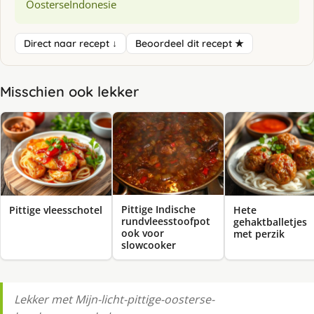
Oosterse
Indonesie
Direct naar recept ↓
Beoordeel dit recept ★
Misschien ook lekker
Pittige Indische
Pittige vleesschotel
Hete
rundvleesstoofpot
gehaktballetjes
ook voor
met perzik
slowcooker
Lekker met Mĳn-licht-pittige-oosterse-