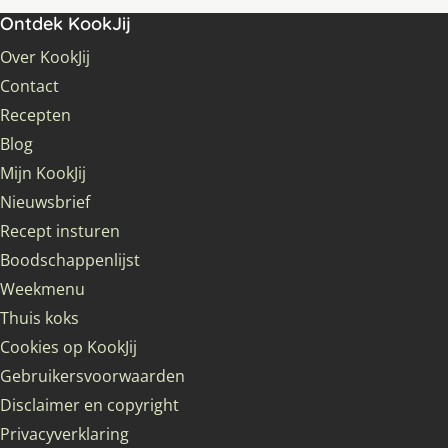
Ontdek KookJij
Over KookJij
Contact
Recepten
Blog
Mijn KookJij
Nieuwsbrief
Recept insturen
Boodschappenlijst
Weekmenu
Thuis koks
Cookies op KookJij
Gebruikersvoorwaarden
Disclaimer en copyright
Privacyverklaring