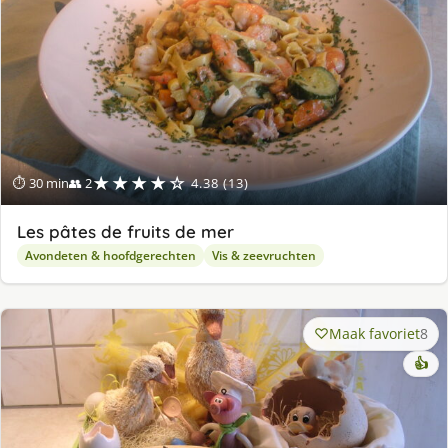
★★★★☆
⏱ 30 min
👥 2
4.38 (13)
Les pâtes de fruits de mer
Avondeten & hoofdgerechten
Vis & zeevruchten
Maak favoriet
8
👍