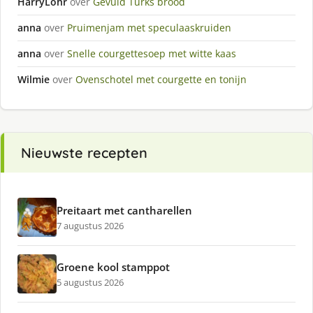
HarryLohr
over
Gevuld Turks brood
anna
over
Pruimenjam met speculaaskruiden
anna
over
Snelle courgettesoep met witte kaas
Wilmie
over
Ovenschotel met courgette en tonijn
Nieuwste recepten
Preitaart met cantharellen
7 augustus 2026
Groene kool stamppot
5 augustus 2026