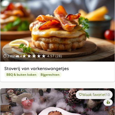
★★★★★
⏱ 2 min
👥 4
4.57 (28)
Stoverij van varkenswangetjes
BBQ & buiten koken
Bijgerechten
Maak favoriet
10
👍