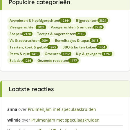
Populaire categorieën
Avondeten & hoofdgerechten
Bijgerechten
12144
3824
Vleesgerechten
Voorgerechten & amuses
3024
2759
Soepen
Toetjes & nagerechten
2120
2115
Vis & zeevruchten
Borrelhapjes & tapas
2094
2015
Taarten, koek & gebak
BBQ & buiten koken
1975
1434
Pasta & rijst
Groenten
Kip & gevogelte
1419
1312
1297
Salades
Gezonde recepten
1216
1177
Laatste reacties
anna
over
Pruimenjam met speculaaskruiden
Wilmie
over
Pruimenjam met speculaaskruiden