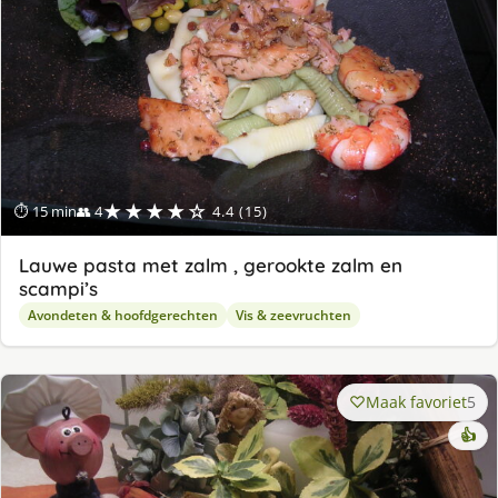
★★★★☆
⏱ 15 min
👥 4
4.4 (15)
Lauwe pasta met zalm , gerookte zalm en
scampi’s
Avondeten & hoofdgerechten
Vis & zeevruchten
Maak favoriet
5
👍