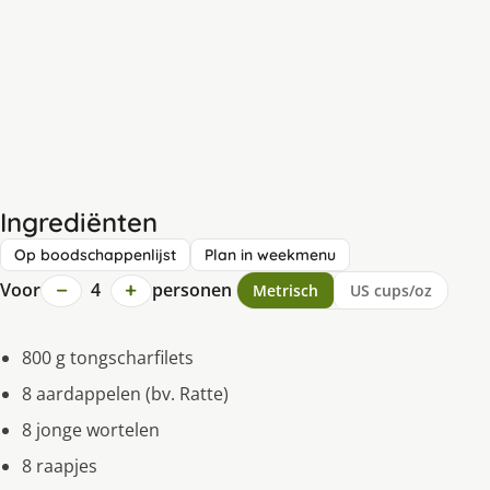
Ingrediënten
Op boodschappenlijst
Plan in weekmenu
−
+
Voor
4
personen
Metrisch
US cups/oz
800 g tongscharfilets
8 aardappelen (bv. Ratte)
8 jonge wortelen
8 raapjes