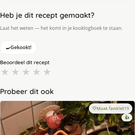
Heb je dit recept gemaakt?
Laat het weten — het komt in je kooklogboek te staan.
🍳
Gekookt!
Beoordeel dit recept
★
★
★
★
★
Probeer dit ook
Maak favoriet
19
👍