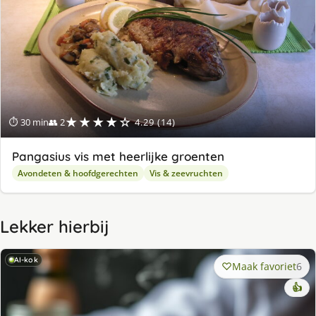
★★★★☆
⏱ 30 min
👥 2
4.29 (14)
Pangasius vis met heerlijke groenten
Avondeten & hoofdgerechten
Vis & zeevruchten
Lekker hierbij
AI-kok
Maak favoriet
6
👍