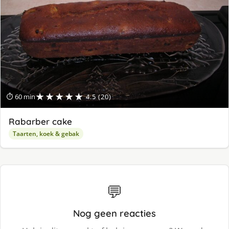
★★★★★
⏱ 60 min
4.5 (20)
Rabarber cake
Taarten, koek & gebak
💬
Nog geen reacties