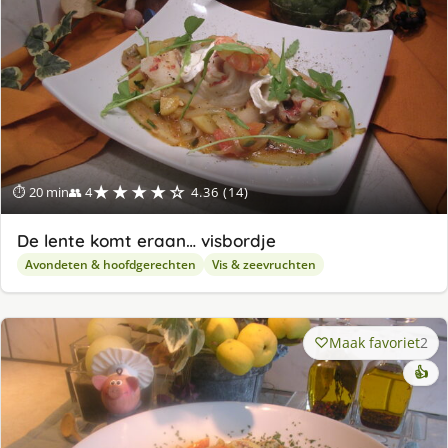
★★★★☆
⏱ 20 min
👥 4
4.36 (14)
De lente komt eraan… visbordje
Avondeten & hoofdgerechten
Vis & zeevruchten
Maak favoriet
2
👍