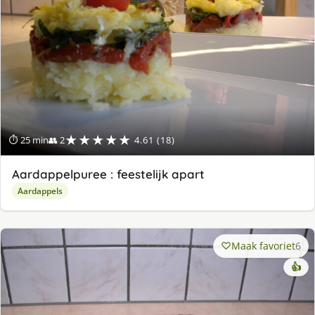
★★★★★
⏱ 25 min
👥 2
4.61 (18)
Aardappelpuree : feestelijk apart
Aardappels
Maak favoriet
6
👍