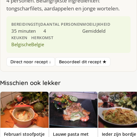
4 personen. Belangrijkste ingrediënten:
tongscharfilets, aardappelen en jonge wortelen.
BEREIDINGSTIJD
AANTAL PERSONEN
MOEILIJKHEID
35 minuten
4
Gemiddeld
KEUKEN
HERKOMST
Belgische
Belgie
Direct naar recept ↓
Beoordeel dit recept ★
Misschien ook lekker
Februari stoofpotje
Lauwe pasta met
Ieder zijn bordje