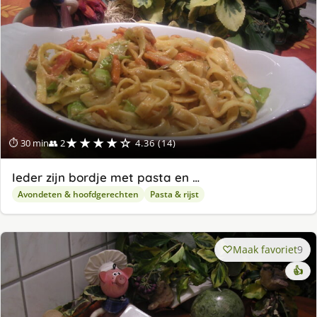
★★★★☆
⏱ 30 min
👥 2
4.36 (14)
Ieder zijn bordje met pasta en …
Avondeten & hoofdgerechten
Pasta & rijst
Maak favoriet
9
👍