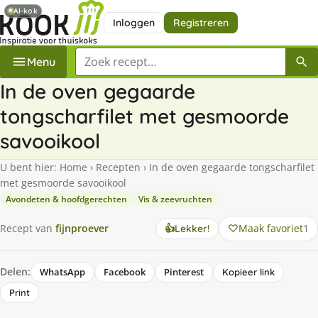
AI-kok
Inloggen
Registreren
Zoek een recept
Menu
In de oven gegaarde
tongscharfilet met gesmoorde
savooikool
U bent hier:
Home
›
Recepten
›
In de oven gegaarde tongscharfilet
met gesmoorde savooikool
Avondeten & hoofdgerechten
Vis & zeevruchten
Maak favoriet
1
Recept van
fijnproever
👍
Lekker!
Delen:
WhatsApp
Facebook
Pinterest
Kopieer link
Print