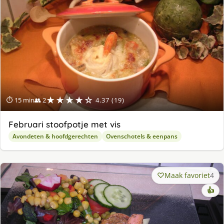
★★★★☆
⏱ 15 min
👥 2
4.37 (19)
Februari stoofpotje met vis
Avondeten & hoofdgerechten
Ovenschotels & eenpans
Maak favoriet
4
👍