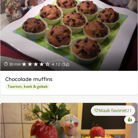
★★★★☆
⏱ 30 min
4.12 (52)
Chocolade muffins
Taarten, koek & gebak
Maak favoriet
21
👍