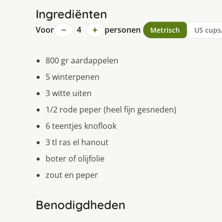
Ingrediënten
−
+
Voor
4
personen
Metrisch
US cups
800 gr aardappelen
5 winterpenen
3 witte uiten
1/2 rode peper (heel fijn gesneden)
6 teentjes knoflook
3 tl ras el hanout
boter of olijfolie
zout en peper
Benodigdheden