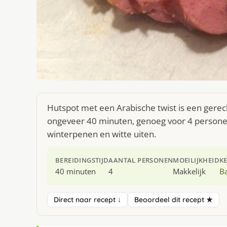
Hutspot met een Arabische twist is een gerech
ongeveer 40 minuten, genoeg voor 4 personen
winterpenen en witte uiten.
BEREIDINGSTIJD
AANTAL PERSONEN
MOEILIJKHEID
K
40 minuten
4
Makkelijk
B
Direct naar recept ↓
Beoordeel dit recept ★