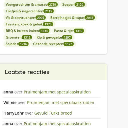
Voorgerechten & amuses
Soepen
2759
2120
Toetjes & nagerechten
2115
Vis & zeevruchten
Borrelhapjes & tapas
2095
2015
Taarten, koek & gebak
1975
BBQ & buiten koken
Pasta & rijst
1434
1419
Groenten
Kip & gevogelte
1312
1297
Salades
Gezonde recepten
1216
1177
Laatste reacties
anna
over
Pruimenjam met speculaaskruiden
Wilmie
over
Pruimenjam met speculaaskruiden
HarryLohr
over
Gevuld Turks brood
anna
over
Pruimenjam met speculaaskruiden