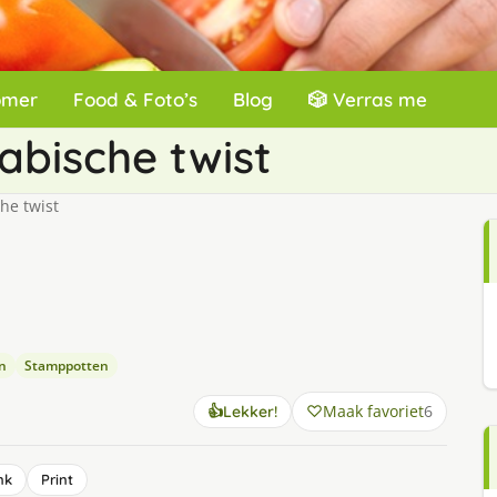
omer
Food & Foto’s
Blog
🎲 Verras me
abische twist
he twist
n
Stamppotten
Maak favoriet
6
👍
Lekker!
nk
Print