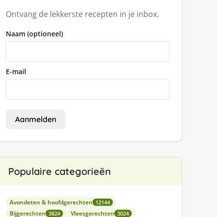
Ontvang de lekkerste recepten in je inbox.
Naam (optioneel)
E-mail
Aanmelden
Populaire categorieën
Avondeten & hoofdgerechten
12144
Bijgerechten
Vleesgerechten
3824
3024