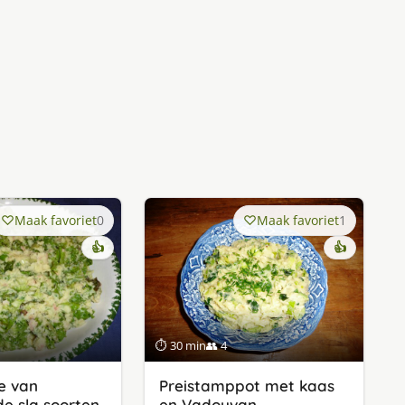
Maak favoriet
0
Maak favoriet
1
👍
👍
⏱ 30 min
👥 4
e van
Preistamppot met kaas
de sla soorten
en Vadouvan