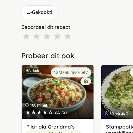
🍳
Gekookt!
Beoordeel dit recept
★
★
★
★
★
Probeer dit ook
AI-kok
Maak favoriet
7
👍
⏱ 180 min
👥 4
★★★★☆
3.5 (2)
⏱ 30 min
👥 5
Pilaf ala Grandma’s
Stamppotj
verschillen