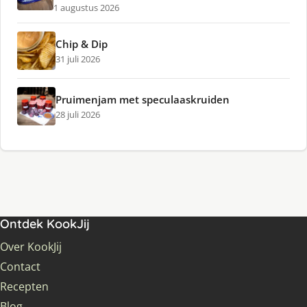
1 augustus 2026
Chip & Dip
31 juli 2026
Pruimenjam met speculaaskruiden
28 juli 2026
Ontdek KookJij
Over KookJij
Contact
Recepten
Blog