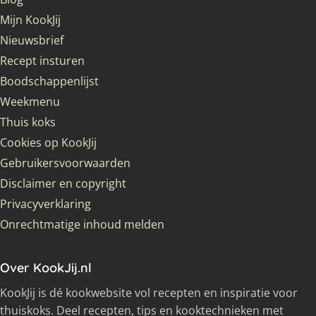
Mijn KookJij
Nieuwsbrief
Recept insturen
Boodschappenlijst
Weekmenu
Thuis koks
Cookies op KookJij
Gebruikersvoorwaarden
Disclaimer en copyright
Privacyverklaring
Onrechtmatige inhoud melden
Over KookJij.nl
KookJij is dé kookwebsite vol recepten en inspiratie voor
thuiskoks. Deel recepten, tips en kooktechnieken met