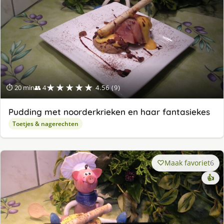
★★★★★
⏱ 20 min
👥 4
4.56 (9)
Pudding met noorderkrieken en haar fantasiekes
Toetjes & nagerechten
Maak favoriet
6
👍