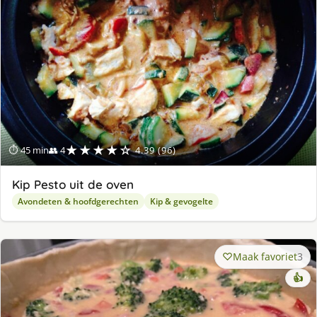
★★★★☆
⏱ 45 min
👥 4
4.39 (96)
Kip Pesto uit de oven
Avondeten & hoofdgerechten
Kip & gevogelte
Maak favoriet
3
👍