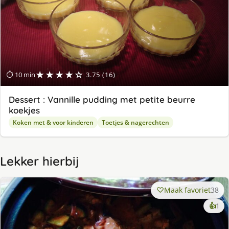
★★★★☆
⏱ 10 min
3.75 (16)
Dessert : Vannille pudding met petite beurre
koekjes
Koken met & voor kinderen
Toetjes & nagerechten
Lekker hierbij
Maak favoriet
38
ke
👍
1
lek
ge