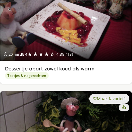
★★★★☆
⏱ 20 min
👥 4
4.38 (13)
Dessertje apart zowel koud als warm
Toetjes & nagerechten
Maak favoriet
1
👍