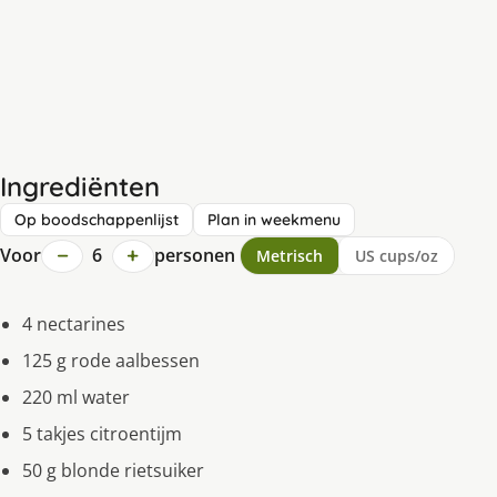
Ingrediënten
Op boodschappenlijst
Plan in weekmenu
−
+
Voor
6
personen
Metrisch
US cups/oz
4 nectarines
125 g rode aalbessen
220 ml water
5 takjes citroentijm
50 g blonde rietsuiker