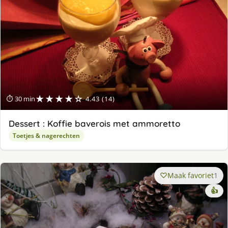
★★★★☆
⏱ 30 min
4.43 (14)
Dessert : Koffie baverois met ammoretto
Toetjes & nagerechten
Maak favoriet
1
👍