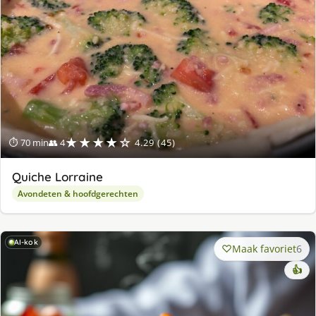
★★★★☆
⏱ 70 min
👥 4
4.29 (45)
Quiche Lorraine
Avondeten & hoofdgerechten
AI-kok
Maak favoriet
6
👍