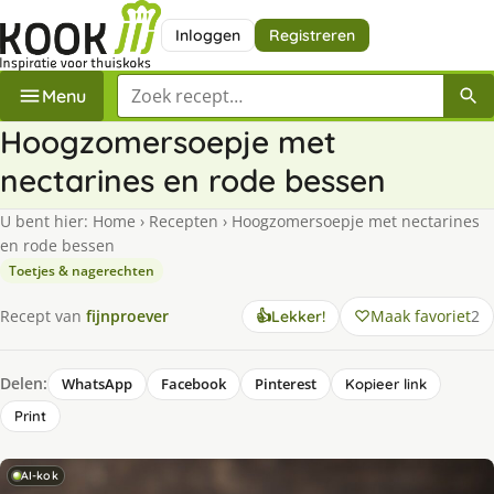
Inloggen
Registreren
Zoek een recept
Menu
Hoogzomersoepje met
nectarines en rode bessen
U bent hier:
Home
›
Recepten
›
Hoogzomersoepje met nectarines
en rode bessen
Toetjes & nagerechten
Maak favoriet
2
Recept van
fijnproever
👍
Lekker!
Delen:
WhatsApp
Facebook
Pinterest
Kopieer link
Print
AI-kok