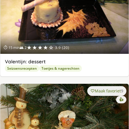
★★★★☆
⏱ 15 min
👥 2
3.9 (20)
Valentijn: dessert
Seizoensrecepten
Toetjes & nagerechten
Maak favoriet
9
👍