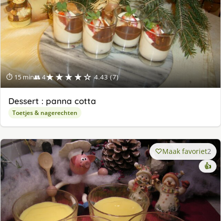
★★★★☆
⏱ 15 min
👥 4
4.43 (7)
Dessert : panna cotta
Toetjes & nagerechten
Maak favoriet
2
👍