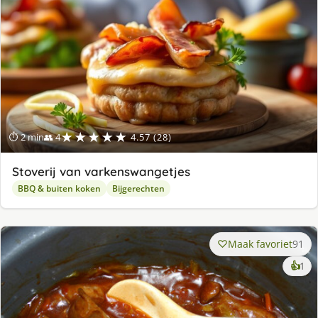
★★★★★
⏱ 2 min
👥 4
4.57 (28)
Stoverij van varkenswangetjes
BBQ & buiten koken
Bijgerechten
Maak favoriet
91
ke
👍
1
lek
ge