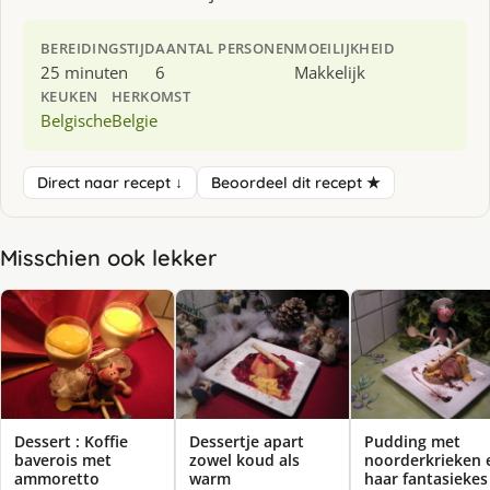
BEREIDINGSTIJD
AANTAL PERSONEN
MOEILIJKHEID
25 minuten
6
Makkelijk
KEUKEN
HERKOMST
Belgische
Belgie
Direct naar recept ↓
Beoordeel dit recept ★
Misschien ook lekker
Dessert : Koffie
Dessertje apart
Pudding met
baverois met
zowel koud als
noorderkrieken 
ammoretto
warm
haar fantasiekes