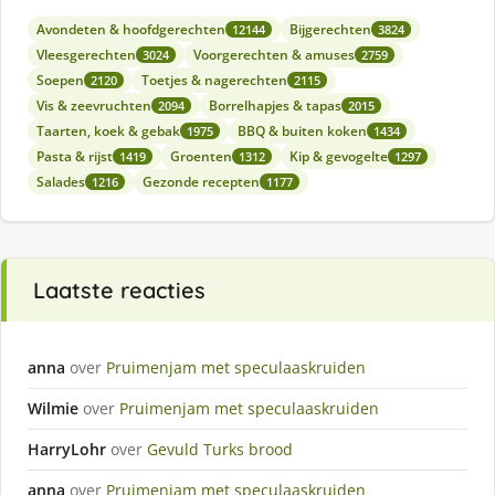
Avondeten & hoofdgerechten
Bijgerechten
12144
3824
Vleesgerechten
Voorgerechten & amuses
3024
2759
Soepen
Toetjes & nagerechten
2120
2115
Vis & zeevruchten
Borrelhapjes & tapas
2094
2015
Taarten, koek & gebak
BBQ & buiten koken
1975
1434
Pasta & rijst
Groenten
Kip & gevogelte
1419
1312
1297
Salades
Gezonde recepten
1216
1177
Laatste reacties
anna
over
Pruimenjam met speculaaskruiden
Wilmie
over
Pruimenjam met speculaaskruiden
HarryLohr
over
Gevuld Turks brood
anna
over
Pruimenjam met speculaaskruiden