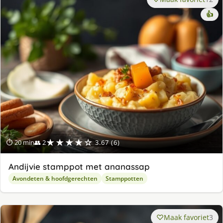
👍
★★★★☆
⏱ 20 min
👥 2
3.67 (6)
Andijvie stamppot met ananassap
Avondeten & hoofdgerechten
Stamppotten
Maak favoriet
3