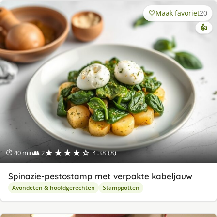
Maak favoriet
20
👍
★★★★☆
⏱ 40 min
👥 2
4.38 (8)
Spinazie-pestostamp met verpakte kabeljauw
Avondeten & hoofdgerechten
Stamppotten