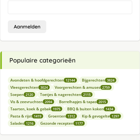
Aanmelden
Populaire categorieën
Avondeten & hoofdgerechten
Bijgerechten
12144
3824
Vleesgerechten
Voorgerechten & amuses
3024
2759
Soepen
Toetjes & nagerechten
2120
2115
Vis & zeevruchten
Borrelhapjes & tapas
2094
2015
Taarten, koek & gebak
BBQ & buiten koken
1975
1434
Pasta & rijst
Groenten
Kip & gevogelte
1419
1312
1297
Salades
Gezonde recepten
1216
1177