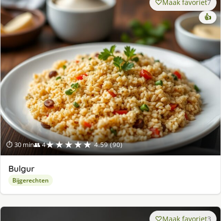
Maak favoriet
7
👍
★★★★★
⏱ 30 min
👥 4
4.59 (90)
Bulgur
Bijgerechten
Maak favoriet
3