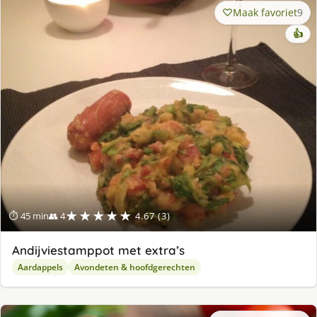
Maak favoriet
9
👍
★★★★★
⏱ 45 min
👥 4
4.67 (3)
Andijviestamppot met extra’s
Aardappels
Avondeten & hoofdgerechten