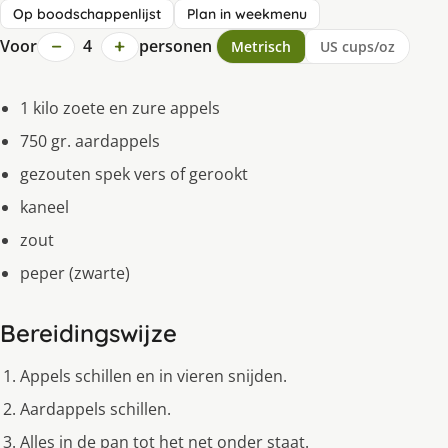
Op boodschappenlijst
Plan in weekmenu
−
+
Voor
4
personen
Metrisch
US cups/oz
1 kilo zoete en zure appels
750 gr. aardappels
gezouten spek vers of gerookt
kaneel
zout
peper (zwarte)
Bereidingswijze
Appels schillen en in vieren snijden.
Aardappels schillen.
Alles in de pan tot het net onder staat.