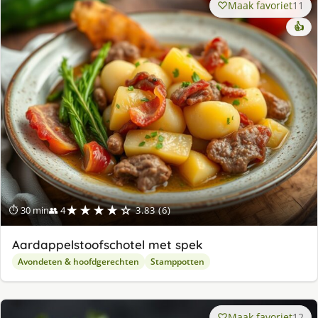
Maak favoriet
11
👍
★★★★☆
⏱ 30 min
👥 4
3.83 (6)
Aardappelstoofschotel met spek
Avondeten & hoofdgerechten
Stamppotten
Maak favoriet
12