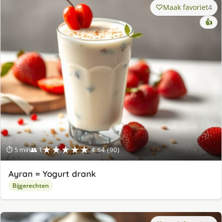
Maak favoriet
4
👍
★★★★★
⏱ 5 min
👥 1
4.64 (90)
Ayran = Yogurt drank
Bijgerechten