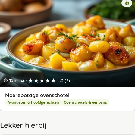
👍
★★★★★
⏱ 50 min
👥 4
4.5 (2)
Moerepotage ovenschotel
Avondeten & hoofdgerechten
Ovenschotels & eenpans
Lekker hierbij