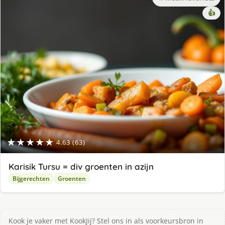
👍
★★★★★
4.63 (63)
Karisik Tursu = div groenten in azijn
Bijgerechten
Groenten
Kook je vaker met KookJij? Stel ons in als voorkeursbron in