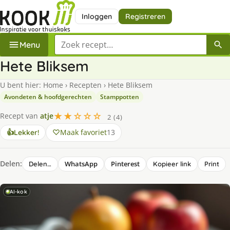
Inloggen
Registreren
Zoek een recept
Menu
Hete Bliksem
U bent hier:
Home
›
Recepten
›
Hete Bliksem
Avondeten & hoofdgerechten
Stamppotten
★★☆☆☆
Recept van
atje
2 (4)
Maak favoriet
13
👍
Lekker!
Delen:
WhatsApp
Pinterest
Delen…
Kopieer link
Print
AI-kok