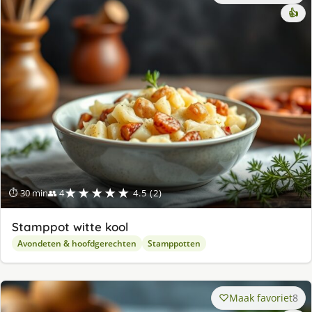
👍
★★★★★
⏱ 30 min
👥 4
4.5 (2)
Stamppot witte kool
Avondeten & hoofdgerechten
Stamppotten
Maak favoriet
8