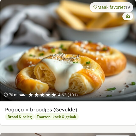
Maak favoriet
19
👍
★★★★★
⏱ 70 min
👥 1
4.62 (101)
Pogaça = broodjes (Gevulde)
Brood & beleg
Taarten, koek & gebak