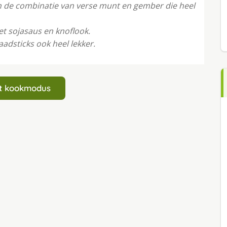
n de combinatie van verse munt en gember die heel
et sojasaus en knoflook.
aadsticks ook heel lekker.
art kookmodus