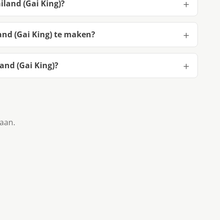
iland (Gai King)?
and (Gai King) te maken?
and (Gai King)?
taan.