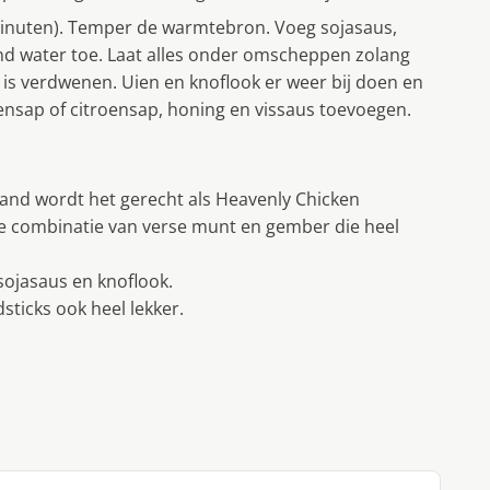
minuten). Temper de warmtebron. Voeg sojasaus,
nd water toe. Laat alles onder omscheppen zolang
 is verdwenen. Uien en knoflook er weer bij doen en
ensap of citroensap, honing en vissaus toevoegen.
iland wordt het gerecht als Heavenly Chicken
e combinatie van verse munt en gember die heel
sojasaus en knoflook.
dsticks ook heel lekker.