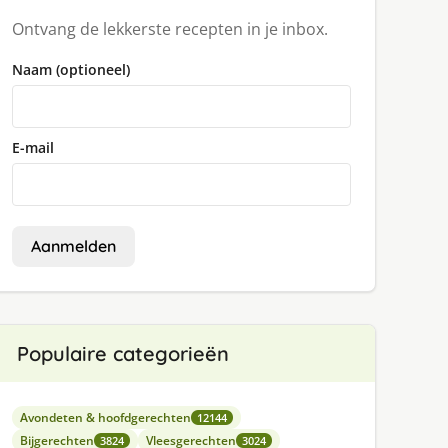
Ontvang de lekkerste recepten in je inbox.
Naam (optioneel)
E-mail
Aanmelden
Populaire categorieën
Avondeten & hoofdgerechten
12144
Bijgerechten
Vleesgerechten
3824
3024