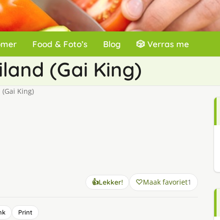
omer
Food & Foto’s
Blog
🎲 Verras me
iland (Gai King)
 (Gai King)
Maak favoriet
1
👍
Lekker!
nk
Print