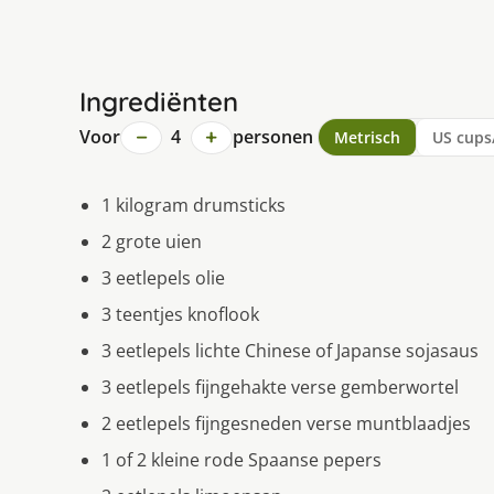
Ingrediënten
−
+
Voor
4
personen
Metrisch
US cups
1 kilogram drumsticks
2 grote uien
3 eetlepels olie
3 teentjes knoflook
3 eetlepels lichte Chinese of Japanse sojasaus
3 eetlepels fijngehakte verse gemberwortel
2 eetlepels fijngesneden verse muntblaadjes
1 of 2 kleine rode Spaanse pepers