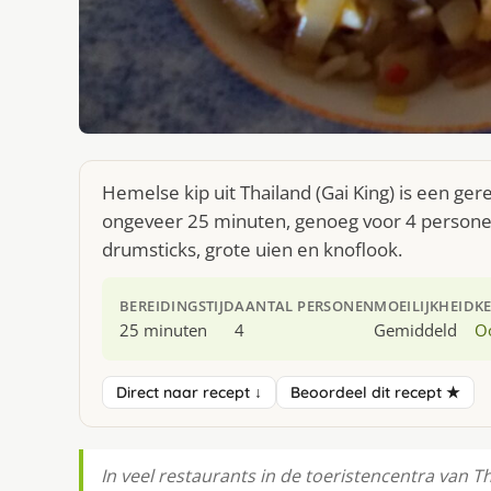
Hemelse kip uit Thailand (Gai King) is een ger
ongeveer 25 minuten, genoeg voor 4 personen
drumsticks, grote uien en knoflook.
BEREIDINGSTIJD
AANTAL PERSONEN
MOEILIJKHEID
K
25 minuten
4
Gemiddeld
O
Direct naar recept ↓
Beoordeel dit recept ★
In veel restaurants in de toeristencentra van 