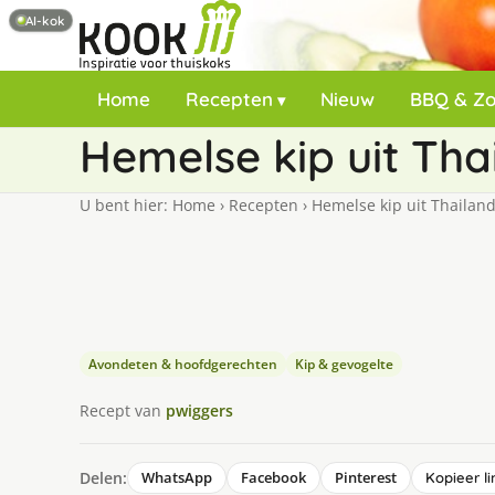
AI-kok
Home
Recepten
Nieuw
BBQ & Z
Hemelse kip uit Tha
U bent hier:
Home
›
Recepten
›
Hemelse kip uit Thailand
Avondeten & hoofdgerechten
Kip & gevogelte
Recept van
pwiggers
Delen:
WhatsApp
Facebook
Pinterest
Kopieer li