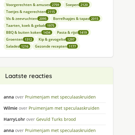
Voorgerechten & amuses
Soepen
2759
2120
Toetjes & nagerechten
2115
Vis & zeevruchten
Borrelhapjes & tapas
2095
2015
Taarten, koek & gebak
1975
BBQ & buiten koken
Pasta & rijst
1434
1419
Groenten
Kip & gevogelte
1312
1297
Salades
Gezonde recepten
1216
1177
Laatste reacties
anna
over
Pruimenjam met speculaaskruiden
Wilmie
over
Pruimenjam met speculaaskruiden
HarryLohr
over
Gevuld Turks brood
anna
over
Pruimenjam met speculaaskruiden