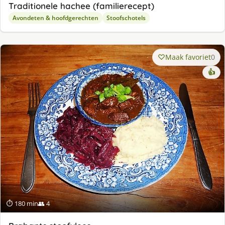
Traditionele hachee (familierecept)
Avondeten & hoofdgerechten
Stoofschotels
Maak favoriet
0
👍
⏱ 180 min
👥 4