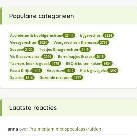
Populaire categorieën
Avondeten & hoofdgerechten
Bijgerechten
12144
3824
Vleesgerechten
Voorgerechten & amuses
3024
2759
Soepen
Toetjes & nagerechten
2120
2115
Vis & zeevruchten
Borrelhapjes & tapas
2094
2015
Taarten, koek & gebak
BBQ & buiten koken
1975
1434
Pasta & rijst
Groenten
Kip & gevogelte
1419
1312
1297
Salades
Gezonde recepten
1216
1177
Laatste reacties
anna
over
Pruimenjam met speculaaskruiden