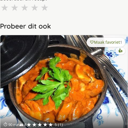
★
★
★
★
★
Probeer dit ook
Maak favoriet
1
👍
★★★★★
⏱ 90 min
👥 8
5 (1)