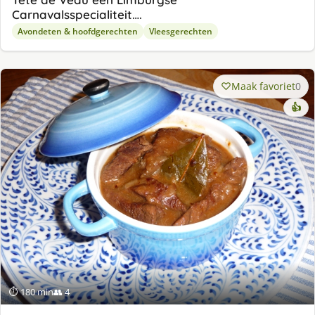
Carnavalsspecialiteit….
Avondeten & hoofdgerechten
Vleesgerechten
Maak favoriet
0
👍
⏱ 180 min
👥 4