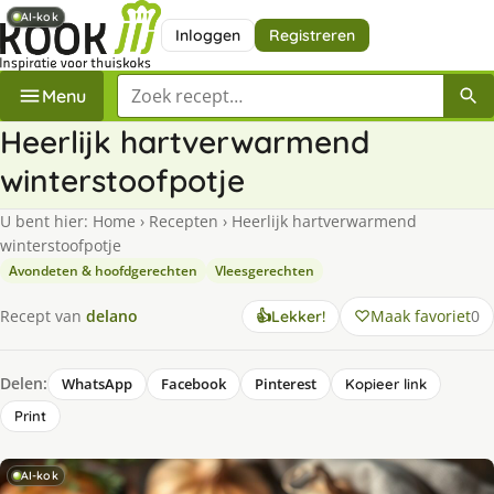
AI-kok
AI-kok
Inloggen
Registreren
Zoek een recept
Menu
Heerlijk hartverwarmend
winterstoofpotje
U bent hier:
Home
›
Recepten
›
Heerlijk hartverwarmend
winterstoofpotje
Avondeten & hoofdgerechten
Vleesgerechten
Maak favoriet
0
Recept van
delano
👍
Lekker!
Delen:
WhatsApp
Facebook
Pinterest
Kopieer link
Print
AI-kok