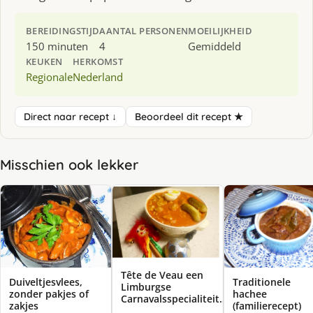
BEREIDINGSTIJD
AANTAL PERSONEN
MOEILIJKHEID
150 minuten
4
Gemiddeld
KEUKEN
HERKOMST
Regionale
Nederland
Direct naar recept ↓
Beoordeel dit recept ★
Misschien ook lekker
Tête de Veau een
Duiveltjesvlees,
Traditionele
Limburgse
zonder pakjes of
hachee
Carnavalsspecialiteit….
zakjes
(familierecept)