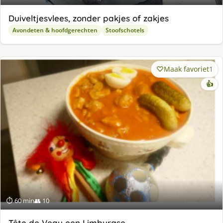
Duiveltjesvlees, zonder pakjes of zakjes
Avondeten & hoofdgerechten
Stoofschotels
Maak favoriet
1
👍
⏱ 60 min
👥 10
Tête de Veau een Limburgse