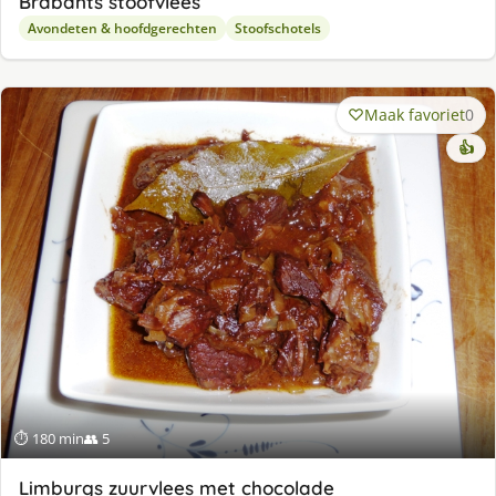
Brabants stoofvlees
Avondeten & hoofdgerechten
Stoofschotels
Maak favoriet
0
👍
⏱ 180 min
👥 5
Limburgs zuurvlees met chocolade