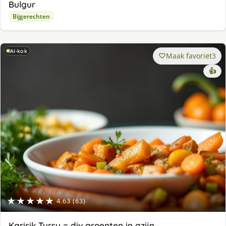
Bulgur
Bijgerechten
AI-kok
Maak favoriet
3
👍
★★★★★
4.63 (63)
Karisik Tursu = div groenten in azijn