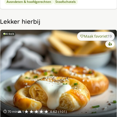
Avondeten & hoofdgerechten
Stoofschotels
Lekker hierbij
AI-kok
Maak favoriet
19
👍
★★★★★
⏱ 70 min
👥 1
4.62 (101)