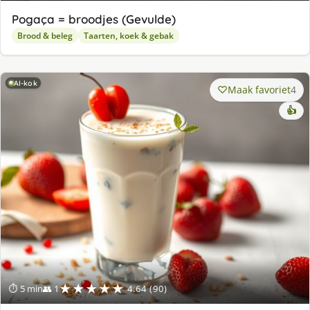
Pogaça = broodjes (Gevulde)
Brood & beleg
Taarten, koek & gebak
AI-kok
Maak favoriet
4
👍
★★★★★
⏱ 5 min
👥 1
4.64 (90)