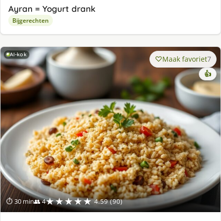
Ayran = Yogurt drank
Bijgerechten
AI-kok
Maak favoriet
7
👍
★★★★★
⏱ 30 min
👥 4
4.59 (90)