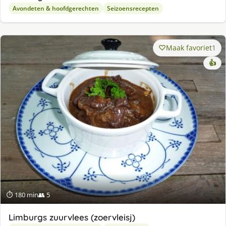
Avondeten & hoofdgerechten
Seizoensrecepten
Maak favoriet
1
👍
⏱ 180 min
👥 5
Limburgs zuurvlees (zoervleisj)