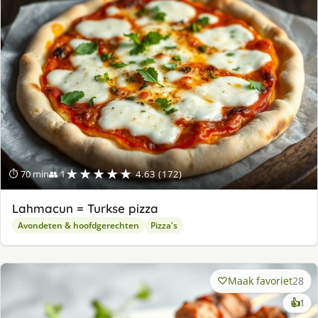
★★★★★
⏱ 70 min
👥 1
4.63 (172)
Lahmacun = Turkse pizza
Avondeten & hoofdgerechten
Pizza's
Maak favoriet
28
ke
👍
1
lek