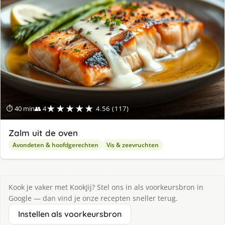
★★★★★
⏱ 40 min
👥 4
4.56 (117)
Zalm uit de oven
Avondeten & hoofdgerechten
Vis & zeevruchten
Kook je vaker met KookJij? Stel ons in als voorkeursbron in
Google — dan vind je onze recepten sneller terug.
Instellen als voorkeursbron