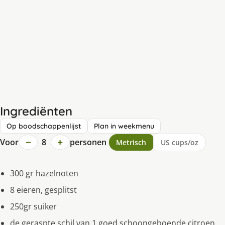
Ingrediënten
Op boodschappenlijst
Plan in weekmenu
−
+
Voor
8
personen
Metrisch
US cups/oz
300 gr hazelnoten
8 eieren, gesplitst
250gr suiker
de geraspte schil van 1 goed schoongeboende citroen