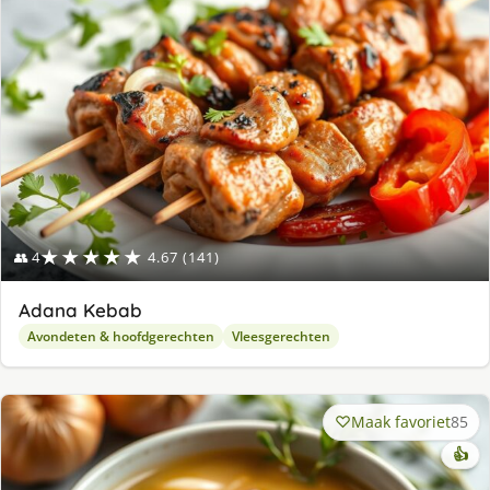
ge
★★★★★
👥 4
4.67 (141)
Adana Kebab
Avondeten & hoofdgerechten
Vleesgerechten
Maak favoriet
85
👍