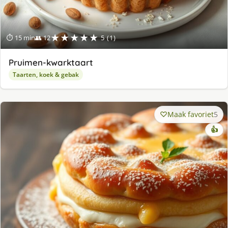
★★★★★
⏱ 15 min
👥 12
5 (1)
Pruimen-kwarktaart
Taarten, koek & gebak
Maak favoriet
5
👍