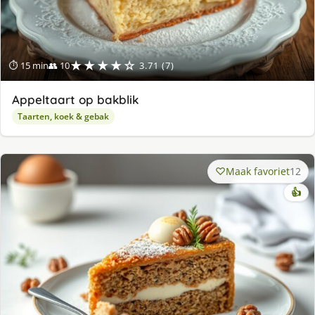
★★★★☆
⏱ 15 min
👥 10
3.71 (7)
Appeltaart op bakblik
Taarten, koek & gebak
Maak favoriet
12
👍