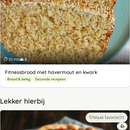
⏱ 10 min
👥 8
Fitnessbrood met havermout en kwark
Brood & beleg
Gezonde recepten
Lekker hierbij
Maak favoriet
39
👍