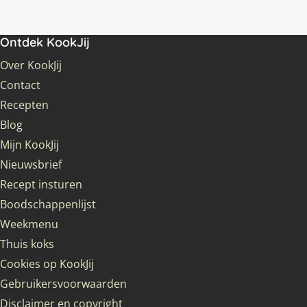
Ontdek KookJij
Over KookJij
Contact
Recepten
Blog
Mijn KookJij
Nieuwsbrief
Recept insturen
Boodschappenlijst
Weekmenu
Thuis koks
Cookies op KookJij
Gebruikersvoorwaarden
Disclaimer en copyright