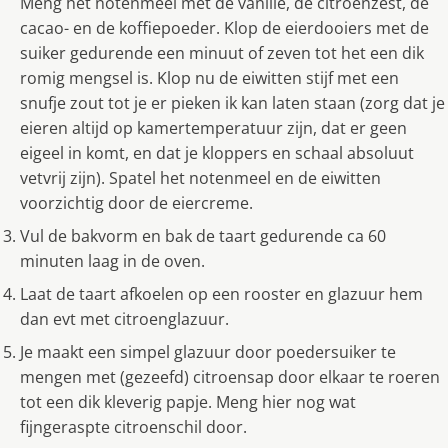
Meng het notenmeel met de vanille, de citroenzest, de
cacao- en de koffiepoeder. Klop de eierdooiers met de
suiker gedurende een minuut of zeven tot het een dik
romig mengsel is. Klop nu de eiwitten stijf met een
snufje zout tot je er pieken ik kan laten staan (zorg dat je
eieren altijd op kamertemperatuur zijn, dat er geen
eigeel in komt, en dat je kloppers en schaal absoluut
vetvrij zijn). Spatel het notenmeel en de eiwitten
voorzichtig door de eiercreme.
Vul de bakvorm en bak de taart gedurende ca 60
minuten laag in de oven.
Laat de taart afkoelen op een rooster en glazuur hem
dan evt met citroenglazuur.
Je maakt een simpel glazuur door poedersuiker te
mengen met (gezeefd) citroensap door elkaar te roeren
tot een dik kleverig papje. Meng hier nog wat
fijngeraspte citroenschil door.