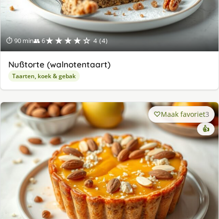
★★★★☆
⏱ 90 min
👥 6
4 (4)
Nußtorte (walnotentaart)
Taarten, koek & gebak
Maak favoriet
3
👍