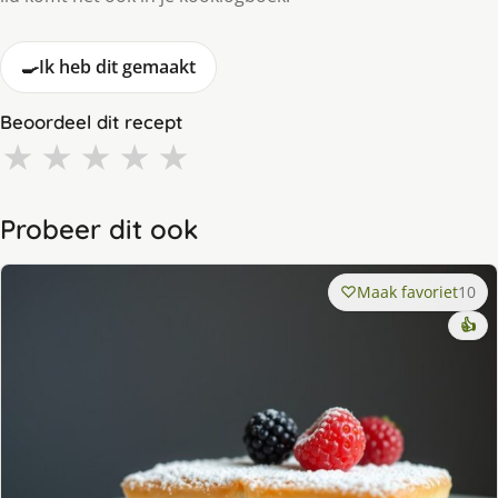
🍳
Ik heb dit gemaakt
Beoordeel dit recept
★
★
★
★
★
Probeer dit ook
Maak favoriet
10
👍