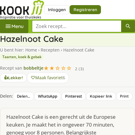
Inloggen
Registreren
Zoek een recept
Menu
Hazelnoot Cake
U bent hier:
Home
›
Recepten
›
Hazelnoot Cake
Taarten, koek & gebak
★★☆☆☆
Recept van
bobbeltje
2 (3)
Maak favoriet
6
👍
Lekker!
Delen:
WhatsApp
Pinterest
Delen…
Kopieer link
Print
Hazelnoot Cake is een gerecht uit de Europese
keuken. Je maakt het in ongeveer 70 minuten,
genoeg voor 8 personen. Belangrijkste