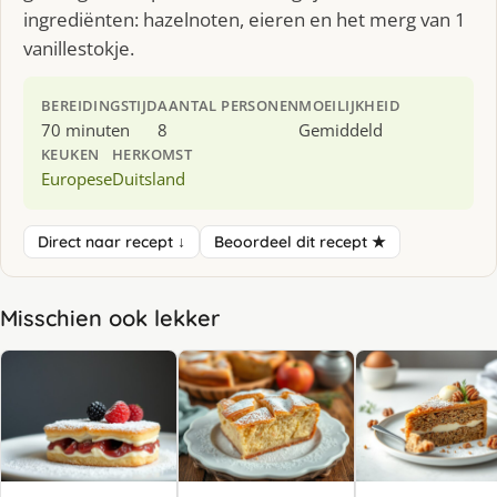
ingrediënten: hazelnoten, eieren en het merg van 1
vanillestokje.
BEREIDINGSTIJD
AANTAL PERSONEN
MOEILIJKHEID
70 minuten
8
Gemiddeld
KEUKEN
HERKOMST
Europese
Duitsland
Direct naar recept ↓
Beoordeel dit recept ★
Misschien ook lekker