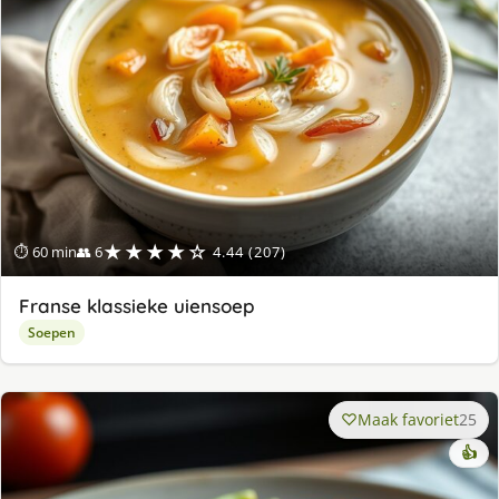
★★★★☆
⏱ 60 min
👥 6
4.44 (207)
Franse klassieke uiensoep
Soepen
Maak favoriet
25
👍