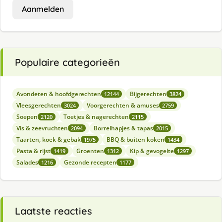
Aanmelden
Populaire categorieën
Avondeten & hoofdgerechten
Bijgerechten
12144
3824
Vleesgerechten
Voorgerechten & amuses
3024
2759
Soepen
Toetjes & nagerechten
2120
2115
Vis & zeevruchten
Borrelhapjes & tapas
2094
2015
Taarten, koek & gebak
BBQ & buiten koken
1975
1434
Pasta & rijst
Groenten
Kip & gevogelte
1419
1312
1297
Salades
Gezonde recepten
1216
1177
Laatste reacties