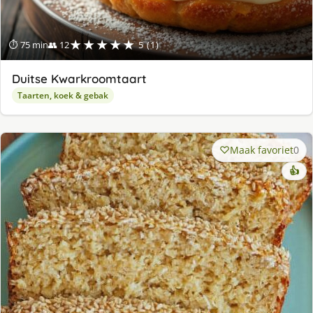
★★★★★
⏱ 75 min
👥 12
5 (1)
Duitse Kwarkroomtaart
Taarten, koek & gebak
Maak favoriet
0
👍