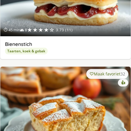
★★★★☆
⏱ 45 min
👥 8
3.73 (11)
Bienenstich
Taarten, koek & gebak
Maak favoriet
32
👍