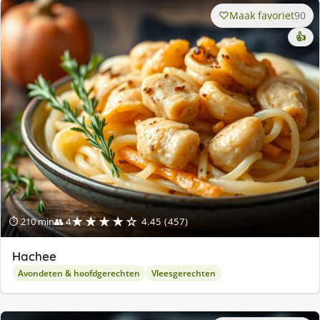
Maak favoriet
90
👍
★★★★☆
⏱ 210 min
👥 4
4.45 (457)
Hachee
Avondeten & hoofdgerechten
Vleesgerechten