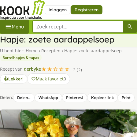
Inloggen
Registreren
Zoek een recept
Menu
Hapje: zoete aardappelsoep
U bent hier:
Home
›
Recepten
›
Hapje: zoete aardappelsoep
Borrelhapjes & tapas
★★☆☆☆
Recept van
derbyke
2 (2)
Maak favoriet
0
👍
Lekker!
Delen:
WhatsApp
Pinterest
Delen…
Kopieer link
Print