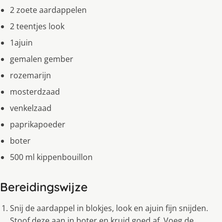
2 zoete aardappelen
2 teentjes look
1ajuin
gemalen gember
rozemarijn
mosterdzaad
venkelzaad
paprikapoeder
boter
500 ml kippenbouillon
Bereidingswijze
Snij de aardappel in blokjes, look en ajuin fijn snijden.
Stoof deze aan in boter en kruid goed af. Voeg de