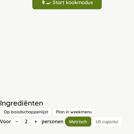
👩‍🍳 Start kookmodus
Ingrediënten
Op boodschappenlijst
Plan in weekmenu
−
+
Voor
2
personen
Metrisch
US cups/oz