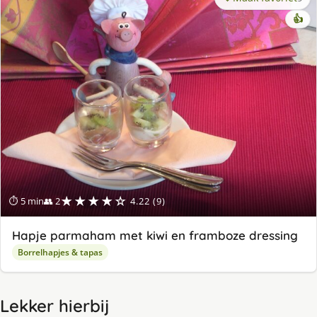
👍
★★★★☆
⏱ 5 min
👥 2
4.22 (9)
Hapje parmaham met kiwi en framboze dressing
Borrelhapjes & tapas
Lekker hierbij