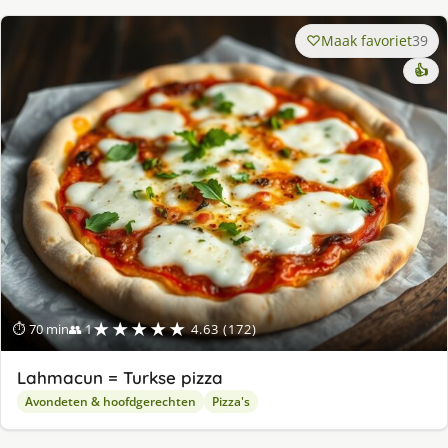
Maak favoriet
39
👍
★★★★★
⏱ 70 min
👥 1
4.63 (172)
Lahmacun = Turkse pizza
Avondeten & hoofdgerechten
Pizza's