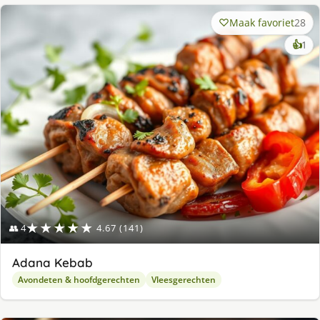
Maak favoriet
28
ke
👍
1
lek
ge
★★★★★
👥 4
4.67 (141)
Adana Kebab
Avondeten & hoofdgerechten
Vleesgerechten