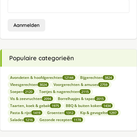
Aanmelden
Populaire categorieën
Avondeten & hoofdgerechten
Bijgerechten
12144
3824
Vleesgerechten
Voorgerechten & amuses
3024
2759
Soepen
Toetjes & nagerechten
2120
2115
Vis & zeevruchten
Borrelhapjes & tapas
2094
2015
Taarten, koek & gebak
BBQ & buiten koken
1975
1434
Pasta & rijst
Groenten
Kip & gevogelte
1419
1312
1297
Salades
Gezonde recepten
1216
1178