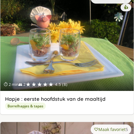
👍
★★★★★
⏱ 2 min
👥 2
4.5 (8)
Hapje : eerste hoofdstuk van de maaltijd
Borrelhapjes & tapas
Maak favoriet
5