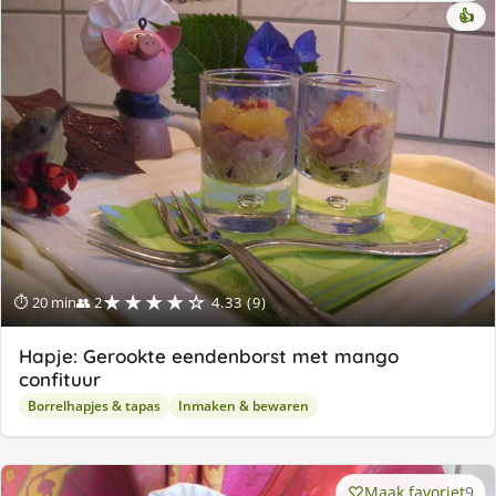
👍
★★★★☆
⏱ 20 min
👥 2
4.33 (9)
Hapje: Gerookte eendenborst met mango
confituur
Borrelhapjes & tapas
Inmaken & bewaren
Maak favoriet
9