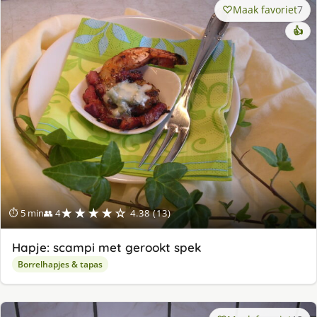
Maak favoriet
7
👍
★★★★☆
⏱ 5 min
👥 4
4.38 (13)
Hapje: scampi met gerookt spek
Borrelhapjes & tapas