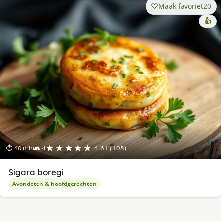
Maak favoriet
20
👍
★★★★★
⏱ 40 min
👥 4
4.61 (108)
Sigara boregi
Avondeten & hoofdgerechten