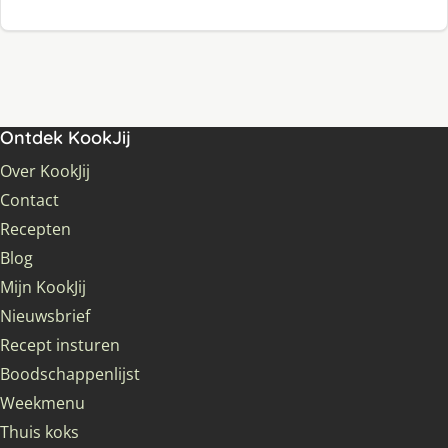
Ontdek KookJij
Over KookJij
Contact
Recepten
Blog
Mijn KookJij
Nieuwsbrief
Recept insturen
Boodschappenlijst
Weekmenu
Thuis koks