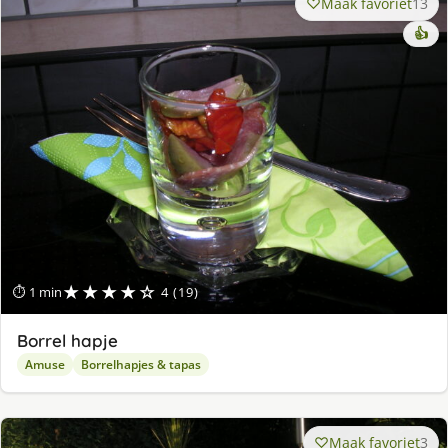
Maak favoriet
13
👍
★★★★☆
⏱ 1 min
4 (19)
Borrel hapje
Amuse
Borrelhapjes & tapas
Maak favoriet
3