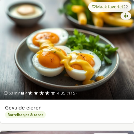
Maak favoriet
22
👍
★★★★☆
⏱ 60 min
👥 4
4.35 (115)
Gevulde eieren
Borrelhapjes & tapas