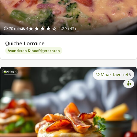
★★★★☆
⏱ 70 min
👥 4
4.29 (45)
Quiche Lorraine
Avondeten & hoofdgerechten
AI-kok
Maak favoriet
6
👍