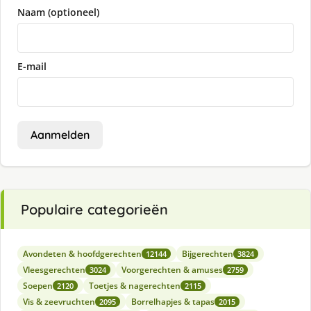
Naam (optioneel)
E-mail
Aanmelden
Populaire categorieën
Avondeten & hoofdgerechten
Bijgerechten
12144
3824
Vleesgerechten
Voorgerechten & amuses
3024
2759
Soepen
Toetjes & nagerechten
2120
2115
Vis & zeevruchten
Borrelhapjes & tapas
2095
2015