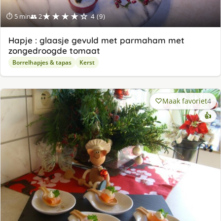
★★★★☆
⏱ 5 min
👥 2
4 (9)
Hapje : glaasje gevuld met parmaham met
zongedroogde tomaat
Borrelhapjes & tapas
Kerst
Maak favoriet
4
👍