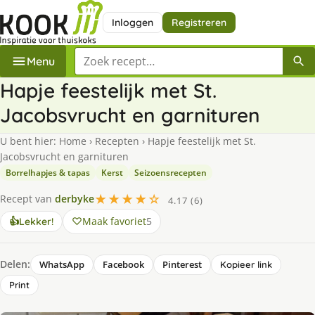
Inloggen
Registreren
Zoek een recept
Menu
Hapje feestelijk met St.
Jacobsvrucht en garnituren
U bent hier:
Home
›
Recepten
›
Hapje feestelijk met St.
Jacobsvrucht en garnituren
Borrelhapjes & tapas
Kerst
Seizoensrecepten
★★★★☆
Recept van
derbyke
4.17 (6)
Maak favoriet
5
👍
Lekker!
Delen:
WhatsApp
Facebook
Pinterest
Kopieer link
Print