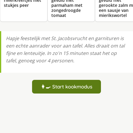
rivierkreeftjes met
gevuld met
gevuld met
stukjes peer
parmaham met
gerookte zalm m
zongedroogde
een sausje van
tomaat
mierikswortel
Hapje feestelijk met St. Jacobsvrucht en garnituren is
een echte aanrader voor aan tafel. Alles draait om tal
fijne en lenteuitje. In zo'n 15 minuten staat het op
tafel, genoeg voor 4 personen.
👩‍🍳 Start kookmodus