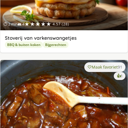
★★★★★
⏱ 2 min
👥 4
4.57 (28)
Stoverij van varkenswangetjes
BBQ & buiten koken
Bijgerechten
Maak favoriet
91
ke
👍
1
lek
ge