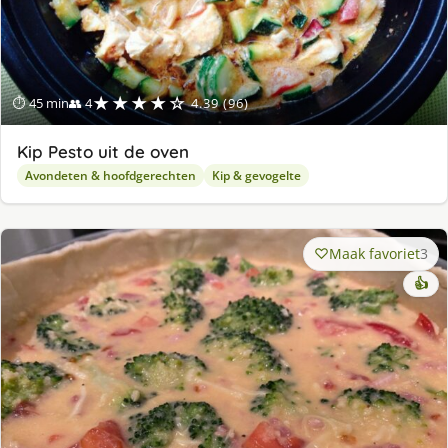
★★★★☆
⏱ 45 min
👥 4
4.39 (96)
Kip Pesto uit de oven
Avondeten & hoofdgerechten
Kip & gevogelte
Maak favoriet
3
👍