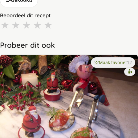
🍳
Gekookt!
Beoordeel dit recept
★
★
★
★
★
Probeer dit ook
Maak favoriet
12
👍