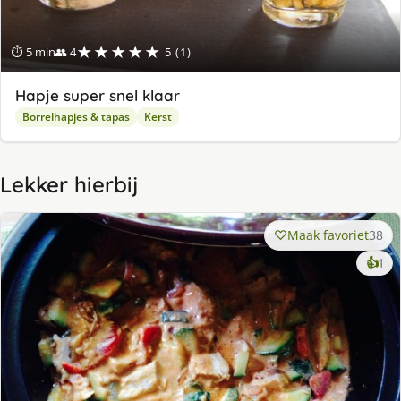
★★★★★
⏱ 5 min
👥 4
5 (1)
Hapje super snel klaar
Borrelhapjes & tapas
Kerst
Lekker hierbij
Maak favoriet
38
ke
👍
1
lek
ge