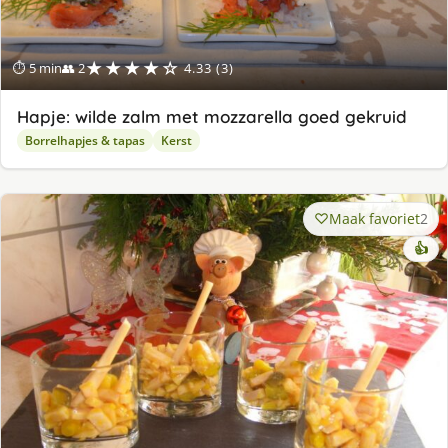
★★★★☆
⏱ 5 min
👥 2
4.33 (3)
Hapje: wilde zalm met mozzarella goed gekruid
Borrelhapjes & tapas
Kerst
Maak favoriet
2
👍