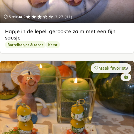
★★★☆☆
⏱ 5 min
👥 2
3.27 (11)
Hapje in de lepel: gerookte zalm met een fijn
sausje
Borrelhapjes & tapas
Kerst
Maak favoriet
9
👍