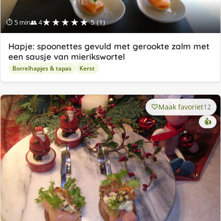
★★★★★
⏱ 5 min
👥 4
5 (1)
Hapje: spoonettes gevuld met gerookte zalm met
een sausje van mierikswortel
Borrelhapjes & tapas
Kerst
Maak favoriet
12
👍