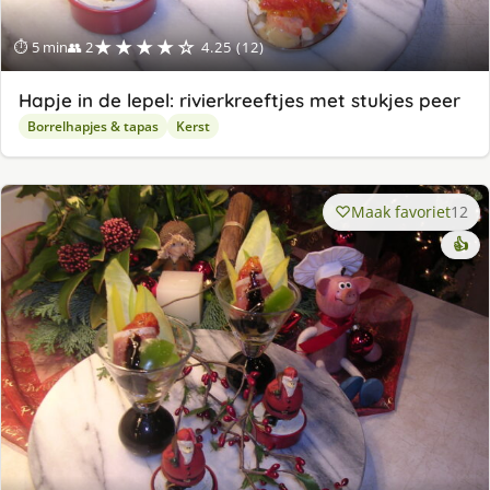
★★★★☆
⏱ 5 min
👥 2
4.25 (12)
Hapje in de lepel: rivierkreeftjes met stukjes peer
Borrelhapjes & tapas
Kerst
Maak favoriet
12
👍