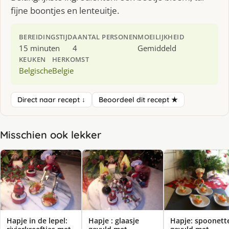
fijne boontjes en lenteuitje.
BEREIDINGSTIJD
AANTAL PERSONEN
MOEILIJKHEID
15 minuten
4
Gemiddeld
KEUKEN
HERKOMST
Belgische
Belgie
Direct naar recept ↓
Beoordeel dit recept ★
Misschien ook lekker
Hapje in de lepel:
Hapje : glaasje
Hapje: spoonett