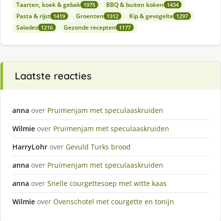
Taarten, koek & gebak
BBQ & buiten koken
1975
1434
Pasta & rijst
Groenten
Kip & gevogelte
1419
1312
1297
Salades
Gezonde recepten
1216
1177
Laatste reacties
anna
over
Pruimenjam met speculaaskruiden
Wilmie
over
Pruimenjam met speculaaskruiden
HarryLohr
over
Gevuld Turks brood
anna
over
Pruimenjam met speculaaskruiden
anna
over
Snelle courgettesoep met witte kaas
Wilmie
over
Ovenschotel met courgette en tonijn