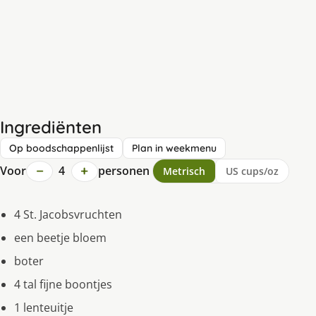
Ingrediënten
Op boodschappenlijst
Plan in weekmenu
−
+
Voor
4
personen
Metrisch
US cups/oz
4 St. Jacobsvruchten
een beetje bloem
boter
4 tal fijne boontjes
1 lenteuitje