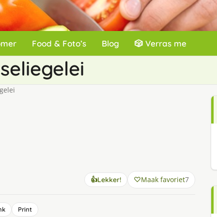
omer
Food & Foto’s
Blog
🎲 Verras me
seliegelei
gelei
Maak favoriet
7
👍
Lekker!
nk
Print