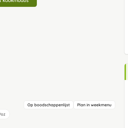
art kookmodus
Op boodschappenlijst
Plan in weekmenu
/oz