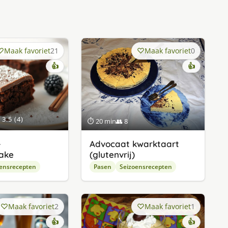
Maak favoriet
21
Maak favoriet
0
👍
👍
3.5 (4)
⏱ 20 min
👥 8
-
Advocaat kwarktaart
ake
(glutenvrij)
ensrecepten
Pasen
Seizoensrecepten
Maak favoriet
2
Maak favoriet
1
👍
👍