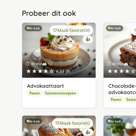
Probeer dit ook
AI-kok
AI-kok
Maak favoriet
30
👍
⏱ 30 min
👥 12
⏱ 40 min
👥 10
★★★★☆
★★★★☆
4.33 (9)
Advokaattaart
Chocolade
advokaatc
Pasen
Seizoensrecepten
Pasen
Seizo
AI-kok
AI-kok
Maak favoriet
0
👍