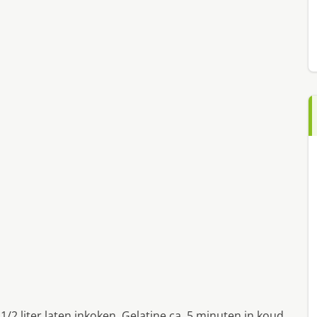
1/2 liter laten inkoken. Gelatine ca. 5 minuten in koud