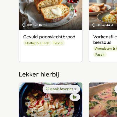
⏱ 180 min
👥 20
⏱ 30 min
👥 4
Gevuld paasvlechtbrood
Varkensfil
biersaus
Ontbijt & Lunch
Pasen
Avondeten & 
Pasen
Lekker hierbij
Maak favoriet
38
keer
👍
1
lekker
gevonden