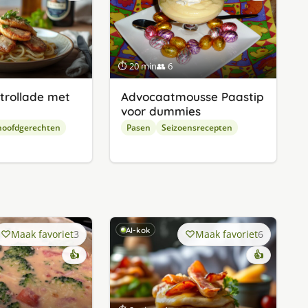
⏱ 20 min
👥 6
etrollade met
Advocaatmousse Paastip
voor dummies
hoofdgerechten
Pasen
Seizoensrecepten
AI-kok
Maak favoriet
3
Maak favoriet
6
👍
👍