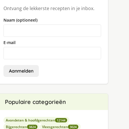
Ontvang de lekkerste recepten in je inbox.
Naam (optioneel)
E-mail
Aanmelden
Populaire categorieën
Avondeten & hoofdgerechten
12144
Bijgerechten
Vleesgerechten
3824
3024