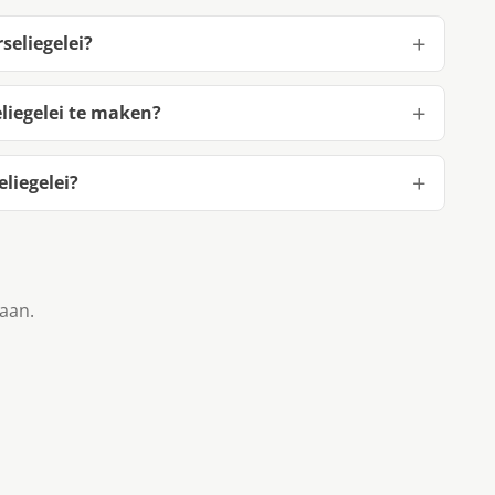
seliegelei?
liegelei te maken?
liegelei?
taan.