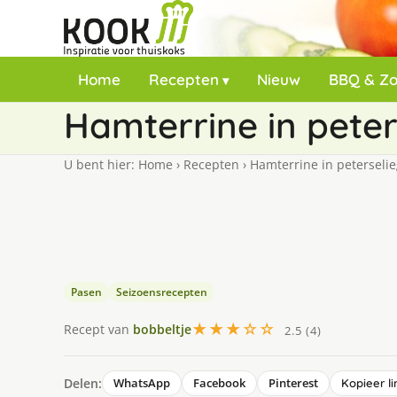
Home
Recepten
Nieuw
BBQ & Z
Hamterrine in peter
U bent hier:
Home
›
Recepten
›
Hamterrine in peterselie
Pasen
Seizoensrecepten
★★★☆☆
Recept van
bobbeltje
2.5 (4)
Delen:
WhatsApp
Facebook
Pinterest
Kopieer li