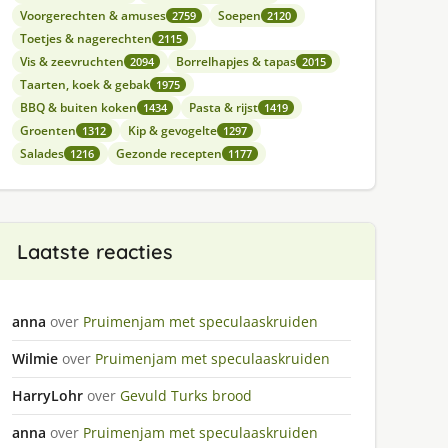
Voorgerechten & amuses
Soepen
2759
2120
Toetjes & nagerechten
2115
Vis & zeevruchten
Borrelhapjes & tapas
2094
2015
Taarten, koek & gebak
1975
BBQ & buiten koken
Pasta & rijst
1434
1419
Groenten
Kip & gevogelte
1312
1297
Salades
Gezonde recepten
1216
1177
Laatste reacties
anna
over
Pruimenjam met speculaaskruiden
Wilmie
over
Pruimenjam met speculaaskruiden
HarryLohr
over
Gevuld Turks brood
anna
over
Pruimenjam met speculaaskruiden