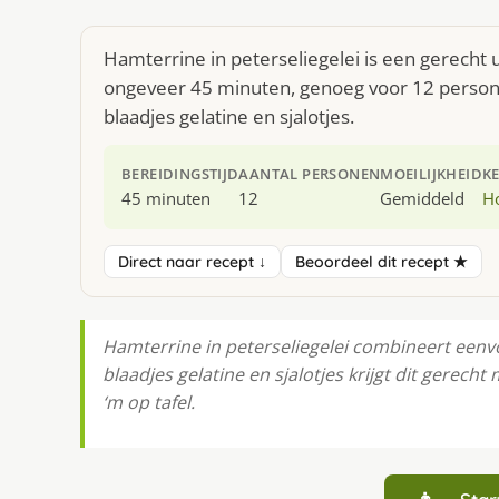
Hamterrine in peterseliegelei is een gerecht 
ongeveer 45 minuten, genoeg voor 12 personen
blaadjes gelatine en sjalotjes.
BEREIDINGSTIJD
AANTAL PERSONEN
MOEILIJKHEID
K
45 minuten
12
Gemiddeld
H
Direct naar recept ↓
Beoordeel dit recept ★
Hamterrine in peterseliegelei combineert eenv
blaadjes gelatine en sjalotjes krijgt dit gerech
‘m op tafel.