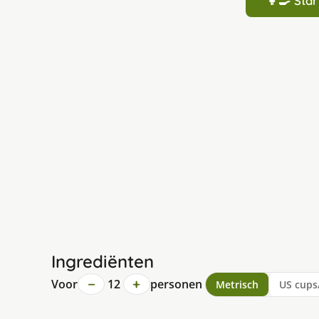
👩‍🍳 St
Ingrediënten
−
+
Voor
12
personen
Metrisch
US cups