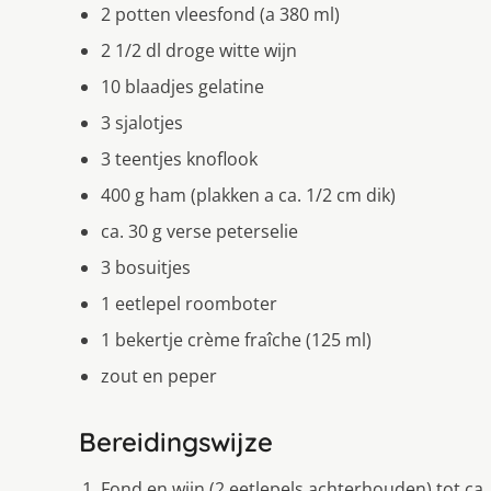
2 potten vleesfond (a 380 ml)
2 1/2 dl droge witte wijn
10 blaadjes gelatine
3 sjalotjes
3 teentjes knoflook
400 g ham (plakken a ca. 1/2 cm dik)
ca. 30 g verse peterselie
3 bosuitjes
1 eetlepel roomboter
1 bekertje crème fraîche (125 ml)
zout en peper
Bereidingswijze
Fond en wijn (2 eetlepels achterhouden) tot ca. 