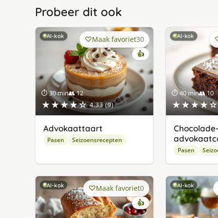
Probeer dit ook
AI-kok
AI-kok
Maak favoriet
30
👍
⏱ 30 min
👥 12
⏱ 40 min
👥 10
★★★★☆
★★★★☆
4.33 (9)
Advokaattaart
Chocolade
advokaatc
Pasen
Seizoensrecepten
Pasen
Seizo
AI-kok
AI-kok
Maak favoriet
0
👍