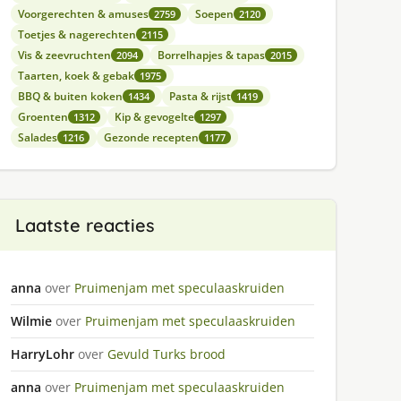
Voorgerechten & amuses
Soepen
2759
2120
Toetjes & nagerechten
2115
Vis & zeevruchten
Borrelhapjes & tapas
2094
2015
Taarten, koek & gebak
1975
BBQ & buiten koken
Pasta & rijst
1434
1419
Groenten
Kip & gevogelte
1312
1297
Salades
Gezonde recepten
1216
1177
Laatste reacties
anna
over
Pruimenjam met speculaaskruiden
Wilmie
over
Pruimenjam met speculaaskruiden
HarryLohr
over
Gevuld Turks brood
anna
over
Pruimenjam met speculaaskruiden