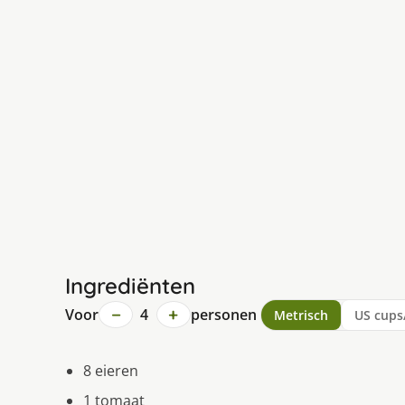
Ingrediënten
−
+
Voor
4
personen
Metrisch
US cups
8 eieren
1 tomaat