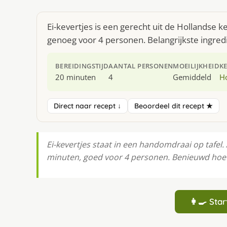
Ei-kevertjes is een gerecht uit de Hollandse 
genoeg voor 4 personen. Belangrijkste ingredi
BEREIDINGSTIJD
AANTAL PERSONEN
MOEILIJKHEID
K
20 minuten
4
Gemiddeld
H
Direct naar recept ↓
Beoordeel dit recept ★
Ei-kevertjes staat in een handomdraai op tafel. 
minuten, goed voor 4 personen. Benieuwd hoe je
👩‍🍳 St