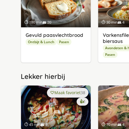
⏱ 180 min
👥 20
⏱ 30 min
👥 4
Gevuld paasvlechtbrood
Varkensfil
biersaus
Ontbijt & Lunch
Pasen
Avondeten & 
Pasen
Lekker hierbij
Maak favoriet
38
keer
👍
1
lekker
gevonden
⏱ 45 min
👥 4
⏱ 70 min
👥 4