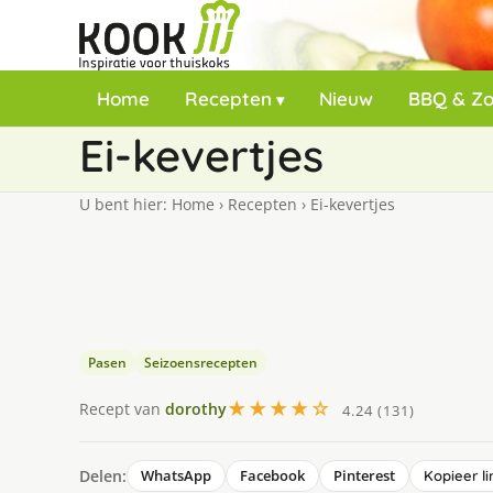
Home
Recepten
Nieuw
BBQ & Z
Ei-kevertjes
U bent hier:
Home
›
Recepten
›
Ei-kevertjes
Pasen
Seizoensrecepten
★★★★☆
Recept van
dorothy
4.24 (131)
Delen:
WhatsApp
Facebook
Pinterest
Kopieer li