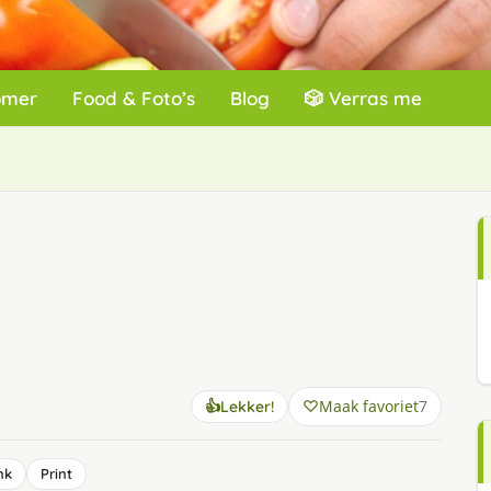
omer
Food & Foto’s
Blog
🎲 Verras me
Maak favoriet
7
👍
Lekker!
nk
Print