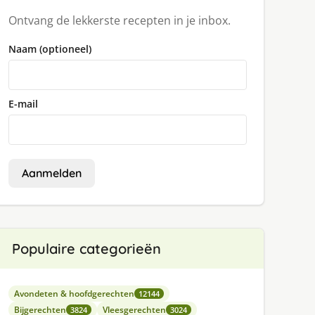
Ontvang de lekkerste recepten in je inbox.
Naam (optioneel)
E-mail
Aanmelden
Populaire categorieën
Avondeten & hoofdgerechten
12144
Bijgerechten
Vleesgerechten
3824
3024