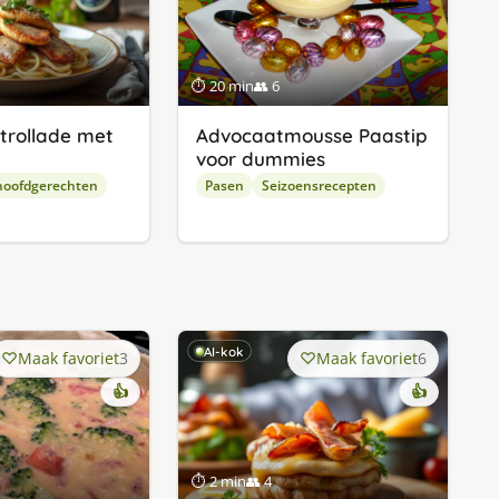
⏱ 20 min
👥 6
etrollade met
Advocaatmousse Paastip
voor dummies
hoofdgerechten
Pasen
Seizoensrecepten
AI-kok
Maak favoriet
3
Maak favoriet
6
👍
👍
⏱ 2 min
👥 4