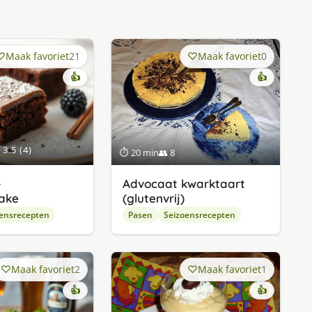
Maak favoriet
21
Maak favoriet
0
👍
👍
3.5 (4)
⏱ 20 min
👥 8
-
Advocaat kwarktaart
ake
(glutenvrij)
ensrecepten
Pasen
Seizoensrecepten
Maak favoriet
2
Maak favoriet
1
👍
👍