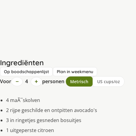
Ingrediënten
Op boodschappenlijst
Plan in weekmenu
−
+
Voor
4
personen
Metrisch
US cups/oz
4 maÃ¯skolven
2 rijpe geschilde en ontpitten avocado's
3 in ringetjes gesneden bosuitjes
1 uitgeperste citroen