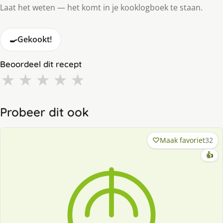
Laat het weten — het komt in je kooklogboek te staan.
🍳
Gekookt!
Beoordeel dit recept
★
★
★
★
★
Probeer dit ook
Maak favoriet
32
👍