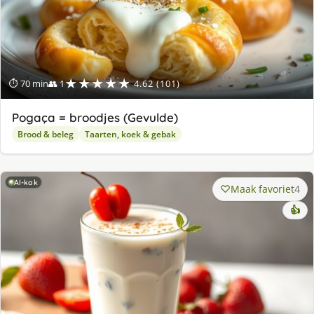
★★★★★
⏱ 70 min
👥 1
4.62 (101)
Pogaça = broodjes (Gevulde)
Brood & beleg
Taarten, koek & gebak
AI-kok
Maak favoriet
4
👍