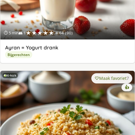
★★★★★
⏱ 5 min
👥 1
4.64 (90)
Ayran = Yogurt drank
Bijgerechten
AI-kok
Maak favoriet
7
👍