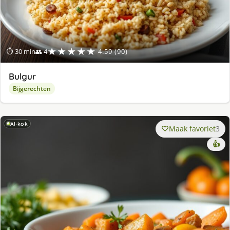
★★★★★
⏱ 30 min
👥 4
4.59 (90)
Bulgur
Bijgerechten
AI-kok
Maak favoriet
3
👍