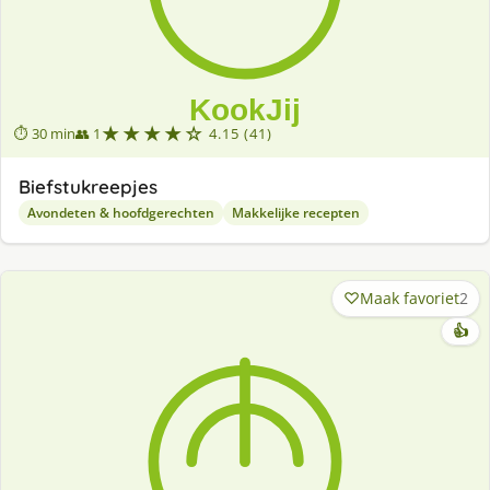
★★★★☆
⏱ 30 min
👥 1
4.15 (41)
Biefstukreepjes
Avondeten & hoofdgerechten
Makkelijke recepten
Maak favoriet
2
👍