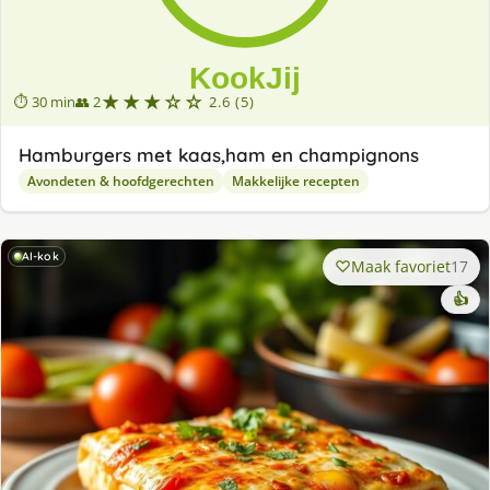
★★★☆☆
⏱ 30 min
👥 2
2.6 (5)
Hamburgers met kaas,ham en champignons
Avondeten & hoofdgerechten
Makkelijke recepten
AI-kok
Maak favoriet
17
👍