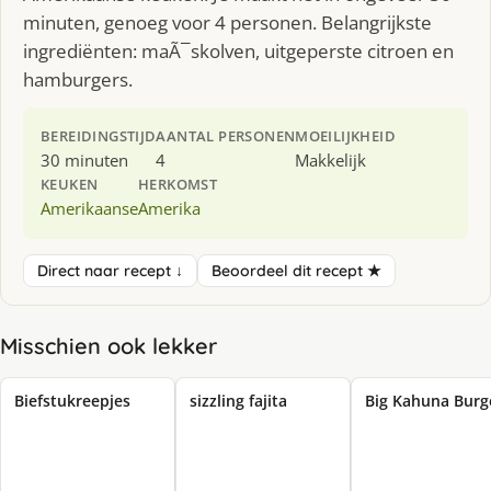
minuten, genoeg voor 4 personen. Belangrijkste
ingrediënten: maÃ¯skolven, uitgeperste citroen en
hamburgers.
BEREIDINGSTIJD
AANTAL PERSONEN
MOEILIJKHEID
30 minuten
4
Makkelijk
KEUKEN
HERKOMST
Amerikaanse
Amerika
Direct naar recept ↓
Beoordeel dit recept ★
Misschien ook lekker
Biefstukreepjes
sizzling fajita
Big Kahuna Burg