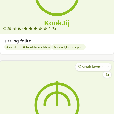
★★★☆☆
⏱ 30 min
👥 4
3 (5)
sizzling fajita
Avondeten & hoofdgerechten
Makkelijke recepten
Maak favoriet
17
👍