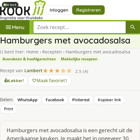
AI-kok
AI-kok
AI-kok
AI-kok
Inloggen
Registreren
Zoek een recept
Menu
Hamburgers met avocadosalsa
U bent hier:
Home
›
Recepten
›
Hamburgers met avocadosalsa
Avondeten & hoofdgerechten
Makkelijke recepten
★★★☆☆
Recept van
Lambert
2.5 (4)
Maak favoriet
1
👍
Lekker!
Delen:
WhatsApp
Facebook
Pinterest
Kopieer link
Print
Hamburgers met avocadosalsa is een gerecht uit de
Amerikaanse keuken. Je maakt het in ongeveer 30