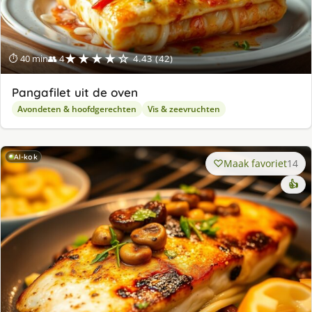
★★★★☆
⏱ 40 min
👥 4
4.43 (42)
Pangafilet uit de oven
Avondeten & hoofdgerechten
Vis & zeevruchten
AI-kok
Maak favoriet
14
👍