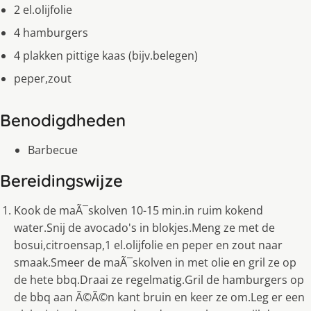
2 el.olijfolie
4 hamburgers
4 plakken pittige kaas (bijv.belegen)
peper,zout
Benodigdheden
Barbecue
Bereidingswijze
Kook de maÃ¯skolven 10-15 min.in ruim kokend
water.Snij de avocado's in blokjes.Meng ze met de
bosui,citroensap,1 el.olijfolie en peper en zout naar
smaak.Smeer de maÃ¯skolven in met olie en gril ze op
de hete bbq.Draai ze regelmatig.Gril de hamburgers op
de bbq aan Ã©Ã©n kant bruin en keer ze om.Leg er een