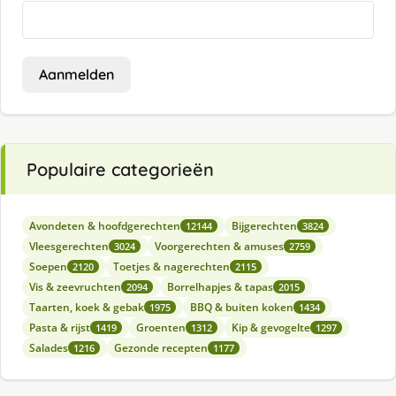
Aanmelden
Populaire categorieën
Avondeten & hoofdgerechten
Bijgerechten
12144
3824
Vleesgerechten
Voorgerechten & amuses
3024
2759
Soepen
Toetjes & nagerechten
2120
2115
Vis & zeevruchten
Borrelhapjes & tapas
2094
2015
Taarten, koek & gebak
BBQ & buiten koken
1975
1434
Pasta & rijst
Groenten
Kip & gevogelte
1419
1312
1297
Salades
Gezonde recepten
1216
1177