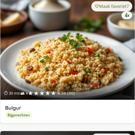
Maak favoriet
7
👍
★★★★★
⏱ 30 min
👥 4
4.59 (90)
Bulgur
Bijgerechten