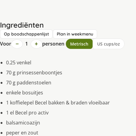
Ingrediënten
Op boodschappenlijst
Plan in weekmenu
−
+
Voor
1
personen
Metrisch
US cups/oz
0.25 venkel
70 g prinsessenboontjes
70 g paddenstoelen
enkele bosuitjes
1 koffielepel Becel bakken & braden vloeibaar
1 el Becel pro activ
balsamicoazijn
peper en zout