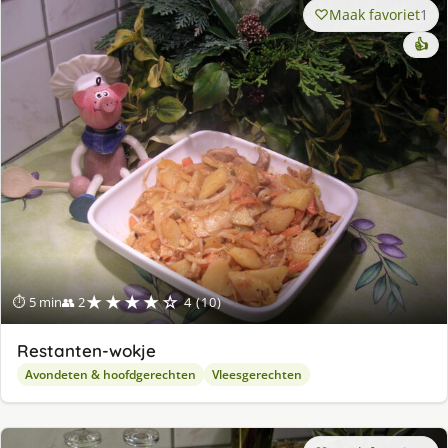
Maak favoriet
1
👍
★★★★☆
⏱ 5 min
👥 2
4 (10)
Restanten-wokje
Avondeten & hoofdgerechten
Vleesgerechten