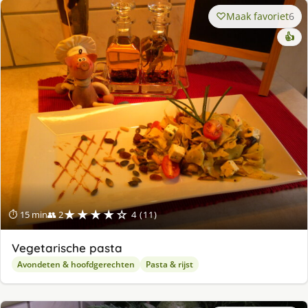
Maak favoriet
6
👍
★★★★☆
⏱ 15 min
👥 2
4 (11)
Vegetarische pasta
Avondeten & hoofdgerechten
Pasta & rijst