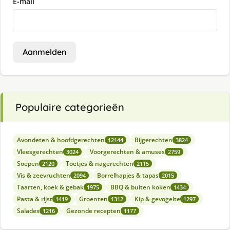
E-mail
Aanmelden
Populaire categorieën
Avondeten & hoofdgerechten
Bijgerechten
12144
3824
Vleesgerechten
Voorgerechten & amuses
3024
2759
Soepen
Toetjes & nagerechten
2120
2115
Vis & zeevruchten
Borrelhapjes & tapas
2094
2015
Taarten, koek & gebak
BBQ & buiten koken
1975
1434
Pasta & rijst
Groenten
Kip & gevogelte
1419
1312
1297
Salades
Gezonde recepten
1216
1177