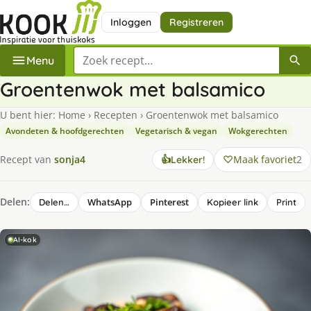
Inloggen
Registreren
Zoek een recept
Menu
Groentenwok met balsamico
U bent hier:
Home
›
Recepten
›
Groentenwok met balsamico
Avondeten & hoofdgerechten
Vegetarisch & vegan
Wokgerechten
Maak favoriet
2
Recept van
sonja4
👍
Lekker!
Delen:
WhatsApp
Pinterest
Delen…
Kopieer link
Print
AI-kok