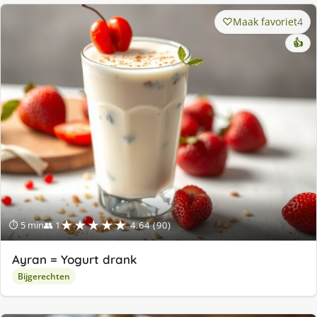
Maak favoriet
4
👍
★★★★★
⏱ 5 min
👥 1
4.64 (90)
Ayran = Yogurt drank
Bijgerechten