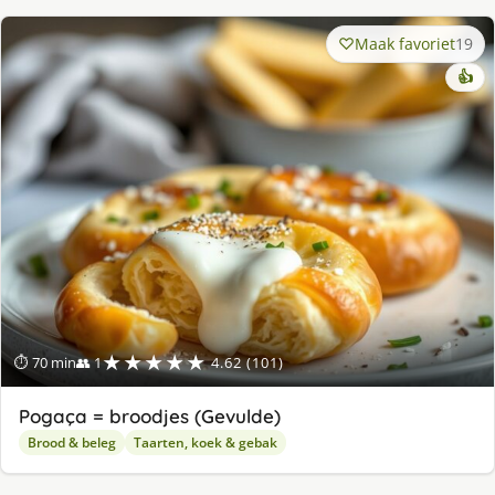
Maak favoriet
19
👍
★★★★★
⏱ 70 min
👥 1
4.62 (101)
Pogaça = broodjes (Gevulde)
Brood & beleg
Taarten, koek & gebak