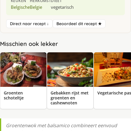
KEUKEN
HERKOMST
DIEET
Belgische
Belgie
vegetarisch
Direct naar recept ↓
Beoordeel dit recept ★
Misschien ook lekker
Groenten
Gebakken rijst met
Vegetarische pa
schoteltje
groenten en
cashewnoten
Groentenwok met balsamico combineert eenvoud