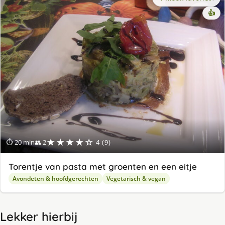
👍
★★★★☆
⏱ 20 min
👥 2
4 (9)
Torentje van pasta met groenten en een eitje
Avondeten & hoofdgerechten
Vegetarisch & vegan
Lekker hierbij