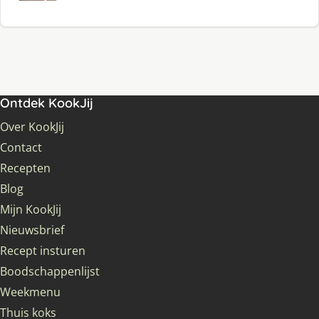
Ontdek KookJij
Over KookJij
Contact
Recepten
Blog
Mijn KookJij
Nieuwsbrief
Recept insturen
Boodschappenlijst
Weekmenu
Thuis koks