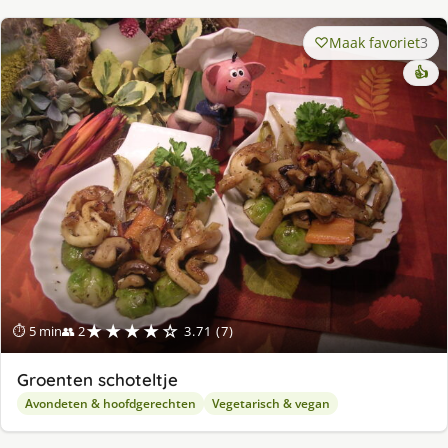
Maak favoriet
3
👍
★★★★☆
⏱ 5 min
👥 2
3.71 (7)
Groenten schoteltje
Avondeten & hoofdgerechten
Vegetarisch & vegan