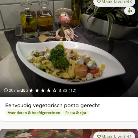
Maak favoriet
8
👍
★★★★☆
⏱ 20 min
👥 2
3.83 (12)
Eenvoudig vegetarisch pasta gerecht
Avondeten & hoofdgerechten
Pasta & rijst
Maak favoriet
1