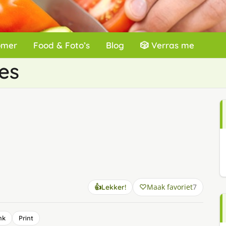
omer
Food & Foto’s
Blog
🎲 Verras me
es
Maak favoriet
7
👍
Lekker!
nk
Print