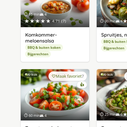
⏱ 15 min
👥 4
★★★★★
4.71 (7)
⏱ 30 min
👥 4
Komkommer-
Spruitjes, 
meloensalsa
BBQ & buiten
BBQ & buiten koken
Bijgerechten
Bijgerechten
AI-kok
AI-kok
Maak favoriet
7
👍
⏱ 25 min
👥 6
⏱ 60 min
👥 4