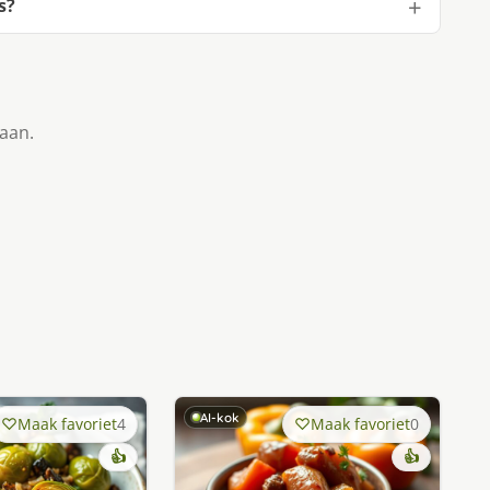
s?
taan.
AI-kok
Maak favoriet
4
Maak favoriet
0
👍
👍