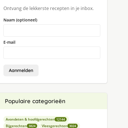
Ontvang de lekkerste recepten in je inbox.
Naam (optioneel)
E-mail
Aanmelden
Populaire categorieën
Avondeten & hoofdgerechten
12144
Bijgerechten
Vleesgerechten
3824
3024