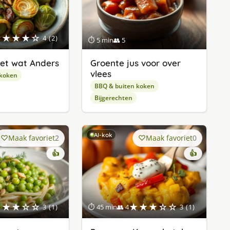
★★★★☆
4 (2)
⏱ 5 min
👥 5
net wat Anders
Groente jus voor over
vlees
 koken
BBQ & buiten koken
Bijgerechten
AI-kok
Maak favoriet
2
Maak favoriet
0
👍
👍
★★★☆☆
★★★☆☆
3 (1)
⏱ 45 min
👥 4
3 (1)