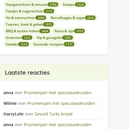
Voorgerechten & amuses
Soepen
2759
2120
Toetjes & nagerechten
2115
Vis & zeevruchten
Borrelhapjes & tapas
2094
2015
Taarten, koek & gebak
1975
BBQ & buiten koken
Pasta & rijst
1434
1419
Groenten
Kip & gevogelte
1312
1297
Salades
Gezonde recepten
1216
1177
Laatste reacties
anna
over
Pruimenjam met speculaaskruiden
Wilmie
over
Pruimenjam met speculaaskruiden
HarryLohr
over
Gevuld Turks brood
anna
over
Pruimenjam met speculaaskruiden