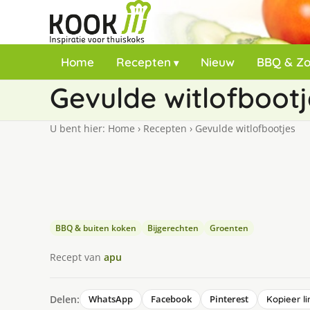
Home
Recepten
Nieuw
BBQ & Z
Gevulde witlofbootj
U bent hier:
Home
›
Recepten
›
Gevulde witlofbootjes
BBQ & buiten koken
Bijgerechten
Groenten
Recept van
apu
Delen:
WhatsApp
Facebook
Pinterest
Kopieer li