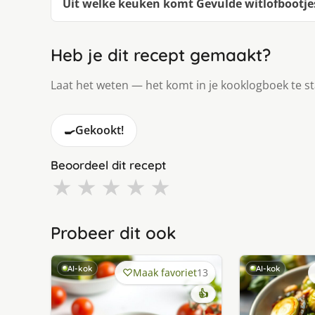
Uit welke keuken komt Gevulde witlofbootje
Heb je dit recept gemaakt?
Laat het weten — het komt in je kooklogboek te s
🍳
Gekookt!
Beoordeel dit recept
★
★
★
★
★
Probeer dit ook
AI-kok
AI-kok
Maak favoriet
13
👍