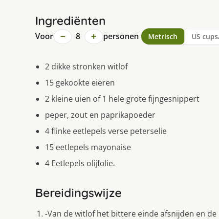
Ingrediënten
−
+
Voor
8
personen
Metrisch
US cups
2 dikke stronken witlof
15 gekookte eieren
2 kleine uien of 1 hele grote fijngesnippert
peper, zout en paprikapoeder
4 flinke eetlepels verse peterselie
15 eetlepels mayonaise
4 Eetlepels olijfolie.
Bereidingswijze
-Van de witlof het bittere einde afsnijden en de