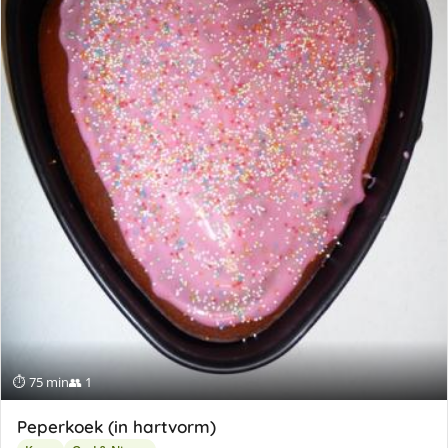
⏱ 75 min
👥 1
Peperkoek (in hartvorm)