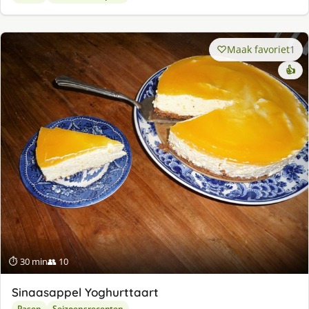
Maak favoriet
1
👍
⏱ 30 min
👥 10
Sinaasappel Yoghurttaart
Pasen
Seizoensrecepten