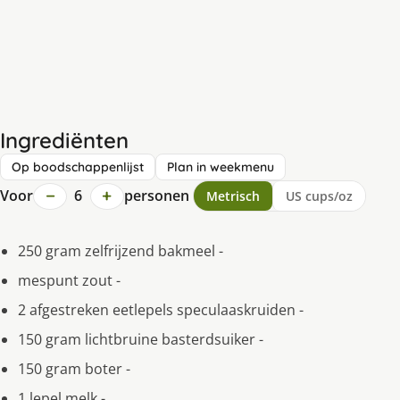
Ingrediënten
Op boodschappenlijst
Plan in weekmenu
−
+
Voor
6
personen
Metrisch
US cups/oz
250 gram zelfrijzend bakmeel -
mespunt zout -
2 afgestreken eetlepels speculaaskruiden -
150 gram lichtbruine basterdsuiker -
150 gram boter -
1 lepel melk -