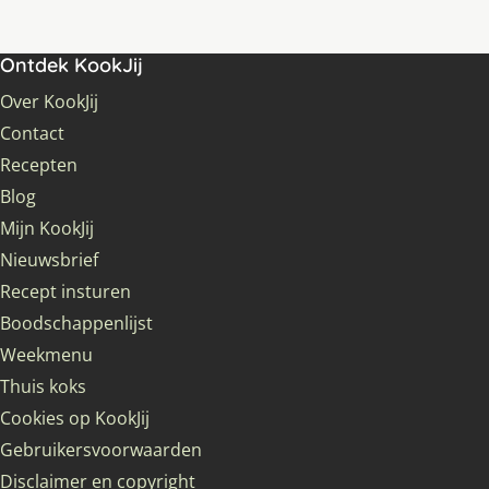
Ontdek KookJij
Over KookJij
Contact
Recepten
Blog
Mijn KookJij
Nieuwsbrief
Recept insturen
Boodschappenlijst
Weekmenu
Thuis koks
Cookies op KookJij
Gebruikersvoorwaarden
Disclaimer en copyright