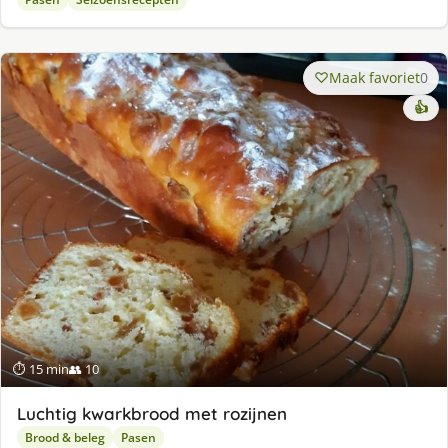
Maak favoriet
0
👍
⏱ 15 min
👥 10
Luchtig kwarkbrood met rozijnen
Brood & beleg
Pasen