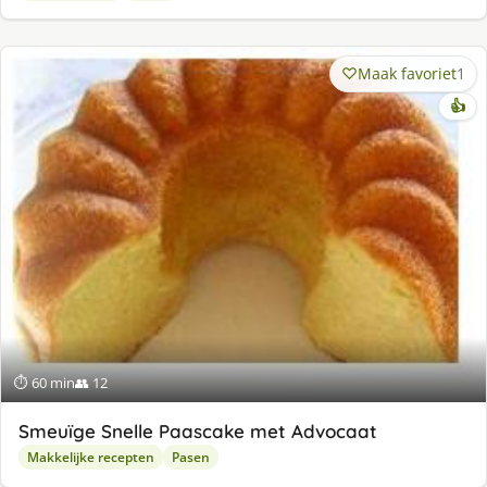
Maak favoriet
1
👍
⏱ 60 min
👥 12
Smeuïge Snelle Paascake met Advocaat
Makkelijke recepten
Pasen