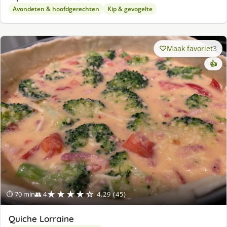
Avondeten & hoofdgerechten
Kip & gevogelte
Maak favoriet
3
👍
★★★★☆
⏱ 70 min
👥 4
4.29 (45)
Quiche Lorraine