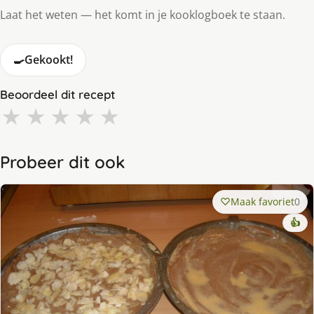
Laat het weten — het komt in je kooklogboek te staan.
🍳
Gekookt!
Beoordeel dit recept
★
★
★
★
★
Probeer dit ook
Maak favoriet
0
👍