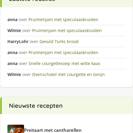
anna
over
Pruimenjam met speculaaskruiden
Wilmie
over
Pruimenjam met speculaaskruiden
HarryLohr
over
Gevuld Turks brood
anna
over
Pruimenjam met speculaaskruiden
anna
over
Snelle courgettesoep met witte kaas
Wilmie
over
Ovenschotel met courgette en tonijn
Nieuwste recepten
Preitaart met cantharellen