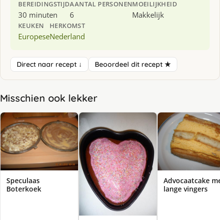
BEREIDINGSTIJD
AANTAL PERSONEN
MOEILIJKHEID
30 minuten
6
Makkelijk
KEUKEN
HERKOMST
Europese
Nederland
Direct naar recept ↓
Beoordeel dit recept ★
Misschien ook lekker
Speculaas
Advocaatcake m
Boterkoek
lange vingers