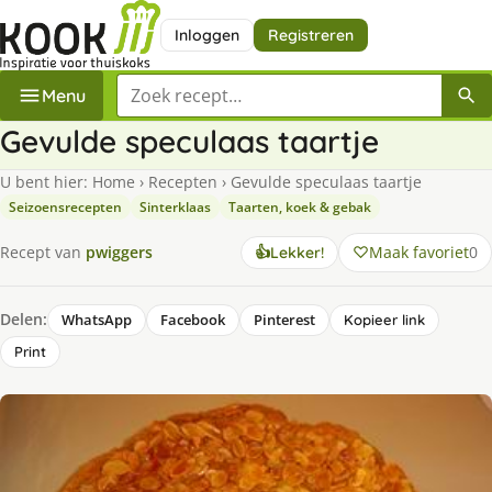
Inloggen
Registreren
Zoek een recept
Menu
Gevulde speculaas taartje
U bent hier:
Home
›
Recepten
›
Gevulde speculaas taartje
Seizoensrecepten
Sinterklaas
Taarten, koek & gebak
Maak favoriet
0
Recept van
pwiggers
👍
Lekker!
Delen:
WhatsApp
Facebook
Pinterest
Kopieer link
Print