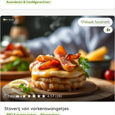
Avondeten & hoofdgerechten
AI-kok
Maak favoriet
6
👍
★★★★★
⏱ 2 min
👥 4
4.57 (28)
Stoverij van varkenswangetjes
BBQ & buiten koken
Bijgerechten