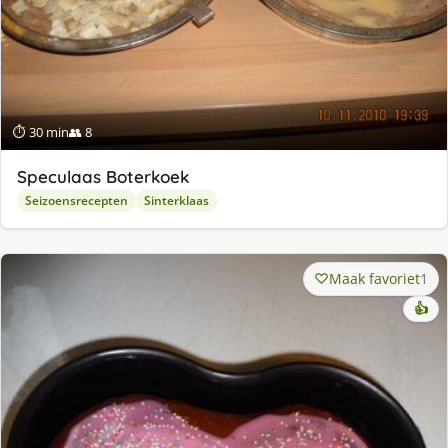
⏱ 30 min
👥 8
Speculaas Boterkoek
Seizoensrecepten
Sinterklaas
Maak favoriet
1
👍