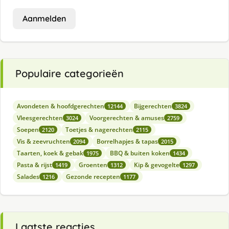
Aanmelden
Populaire categorieën
Avondeten & hoofdgerechten
Bijgerechten
12144
3824
Vleesgerechten
Voorgerechten & amuses
3024
2759
Soepen
Toetjes & nagerechten
2120
2115
Vis & zeevruchten
Borrelhapjes & tapas
2094
2015
Taarten, koek & gebak
BBQ & buiten koken
1975
1434
Pasta & rijst
Groenten
Kip & gevogelte
1419
1312
1297
Salades
Gezonde recepten
1216
1177
Laatste reacties