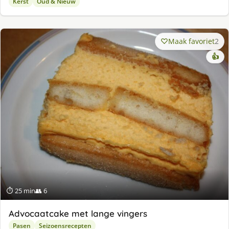
Kerst
Oud & Nieuw
Maak favoriet
2
👍
⏱ 25 min
👥 6
Advocaatcake met lange vingers
Pasen
Seizoensrecepten