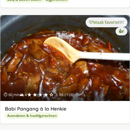
Maak favoriet
91
ke
👍
1
lek
ge
★★★★☆
⏱ 60 min
👥 4
3.96 (108)
Babi Pangang à la Henkie
Avondeten & hoofdgerechten