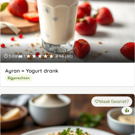
★★★★★
⏱ 5 min
👥 1
4.64 (90)
Ayran = Yogurt drank
Bijgerechten
Maak favoriet
7
👍