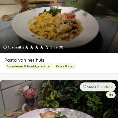
★★★★☆
⏱ 15 min
👥 2
3.89 (9)
Pasta van het huis
Avondeten & hoofdgerechten
Pasta & rijst
Maak favoriet
2
👍