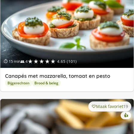
★★★★★
⏱ 15 min
👥 4
4.65 (101)
Canapés met mozzarella, tomaat en pesto
Bijgerechten
Brood & beleg
Maak favoriet
19
👍