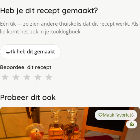
Heb je dit recept gemaakt?
Eén tik — zo zien andere thuiskoks dat dit recept werkt. Als
lid komt het ook in je kooklogboek.
🍳
Ik heb dit gemaakt
Beoordeel dit recept
★
★
★
★
★
Probeer dit ook
Maak favoriet
6
👍