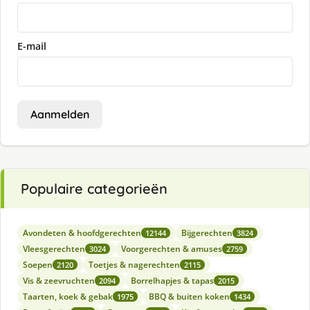
E-mail
Aanmelden
Populaire categorieën
Avondeten & hoofdgerechten
Bijgerechten
12144
3824
Vleesgerechten
Voorgerechten & amuses
3024
2759
Soepen
Toetjes & nagerechten
2120
2115
Vis & zeevruchten
Borrelhapjes & tapas
2094
2015
Taarten, koek & gebak
BBQ & buiten koken
1975
1434