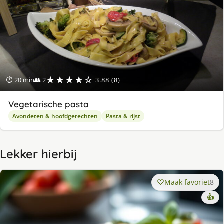
★★★★☆
⏱ 20 min
👥 2
3.88 (8)
Vegetarische pasta
Avondeten & hoofdgerechten
Pasta & rijst
Lekker hierbij
Maak favoriet
8
👍