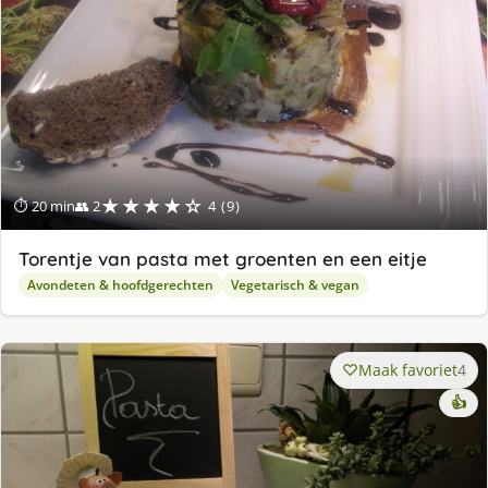
★★★★☆
⏱ 20 min
👥 2
4 (9)
Torentje van pasta met groenten en een eitje
Avondeten & hoofdgerechten
Vegetarisch & vegan
Maak favoriet
4
👍