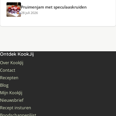
Pruimenjam met speculaaskruiden
28 juli 2026
Ontdek KookJij
Over KookJij
Contact
Recepten
Blog
Mijn KookJij
Nieuwsbrief
Recept insturen
Boodschappenlijst