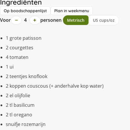
Ingrediënten
Op boodschappenlijst
Plan in weekmenu
−
+
Voor
4
personen
Metrisch
US cups/oz
1 grote patisson
2 courgettes
4 tomaten
1 ui
2 teentjes knoflook
2 koppen couscous (+ anderhalve kop water)
2 el olijfolie
2 tl basilicum
2 tl oregano
snuifje rozemarijn