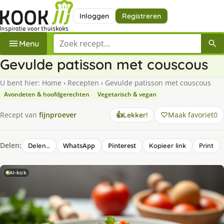
Inloggen
Registreren
Zoek een recept
Menu
Gevulde patisson met couscous
U bent hier:
Home
›
Recepten
›
Gevulde patisson met couscous
Avondeten & hoofdgerechten
Vegetarisch & vegan
Maak favoriet
0
Recept van
fijnproever
👍
Lekker!
Delen:
WhatsApp
Pinterest
Delen…
Kopieer link
Print
AI-kok