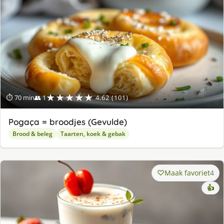
★★★★★
⏱ 70 min
👥 1
4.62 (101)
Pogaça = broodjes (Gevulde)
Brood & beleg
Taarten, koek & gebak
Maak favoriet
4
👍