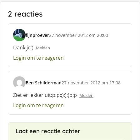
2 reacties
fijnproever
27 november 2012 om 20:00
s
c
Dank je;)
Melden
h
Login om te reageren
r
e
e
f
Ben Schilderman
27 november 2012 om 17:08
:
s
c
Ziet er lekker uit:p:p:;););)p:p
Melden
h
Login om te reageren
r
e
e
f
Laat een reactie achter
: