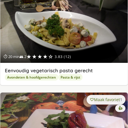
★★★★☆
⏱ 20 min
👥 2
3.83 (12)
Eenvoudig vegetarisch pasta gerecht
Avondeten & hoofdgerechten
Pasta & rijst
Maak favoriet
1
👍