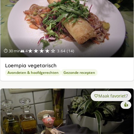
★★★★☆
⏱ 30 min
👥 4
3.64 (14)
Loempia vegetarisch
Avondeten & hoofdgerechten
Gezonde recepten
Maak favoriet
7
👍