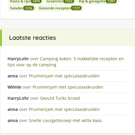
Pasta & rijst
Groenten
Kip & gevogelte
1419
1312
1297
Salades
Gezonde recepten
1216
1177
Laatste reacties
HarryLohr
over
Camping koken: 5 makkelijke recepten en
tips voor op de camping
anna
over
Pruimenjam met speculaaskruiden
Wilmie
over
Pruimenjam met speculaaskruiden
HarryLohr
over
Gevuld Turks brood
anna
over
Pruimenjam met speculaaskruiden
anna
over
Snelle courgettesoep met witte kaas