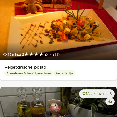
★★★★☆
⏱ 15 min
👥 2
4 (11)
Vegetarische pasta
Avondeten & hoofdgerechten
Pasta & rijst
Maak favoriet
8
👍