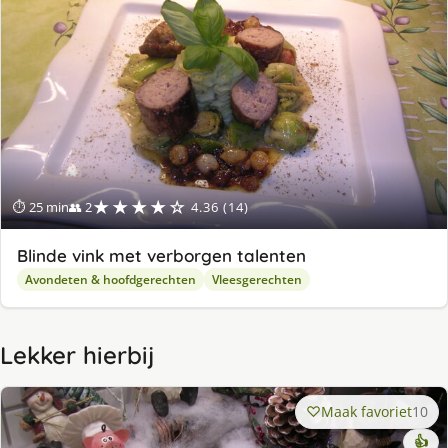
★★★★☆
⏱ 25 min
👥 2
4.36 (14)
Blinde vink met verborgen talenten
Avondeten & hoofdgerechten
Vleesgerechten
Lekker hierbij
Maak favoriet
10
👍