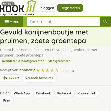
AI-kok
Inloggen
Registreren
Zoek een recept
Menu
Gevuld konijnenboutje met
pruimen, zoete groentepa
U bent hier:
Home
›
Recepten
›
Gevuld konijnenboutje met
pruimen, zoete groentepa
Avondeten & hoofdgerechten
Vleesgerechten
★★★☆☆
Recept van
bobbeltje
3.33 (3)
Maak favoriet
1
👍
Lekker!
Delen:
WhatsApp
Facebook
Pinterest
Kopieer link
Print