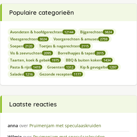
Populaire categorieën
Avondeten & hoofdgerechten
Bijgerechten
12144
3824
Vleesgerechten
Voorgerechten & amuses
3024
2759
Soepen
Toetjes & nagerechten
2120
2115
Vis & zeevruchten
Borrelhapjes & tapas
2095
2015
Taarten, koek & gebak
BBQ & buiten koken
1975
1434
Pasta & rijst
Groenten
Kip & gevogelte
1419
1312
1297
Salades
Gezonde recepten
1216
1177
Laatste reacties
anna
over
Pruimenjam met speculaaskruiden
Wilmie
over
Pruimenjam met speculaaskruiden