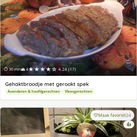
★★★★☆
⏱ 30 min
👥 4
4.24 (17)
Gehaktbroodje met gerookt spek
Avondeten & hoofdgerechten
Vleesgerechten
Maak favoriet
24
👍