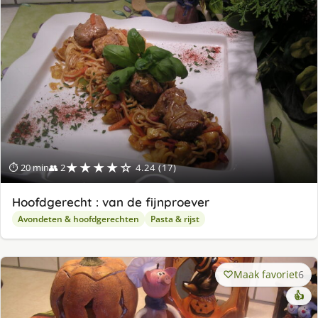
★★★★☆
⏱ 20 min
👥 2
4.24 (17)
Hoofdgerecht : van de fijnproever
Avondeten & hoofdgerechten
Pasta & rijst
Maak favoriet
6
👍