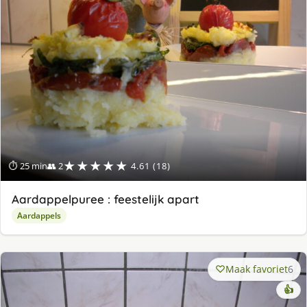
★★★★★
⏱ 25 min
👥 2
4.61 (18)
Aardappelpuree : feestelijk apart
Aardappels
Maak favoriet
6
👍