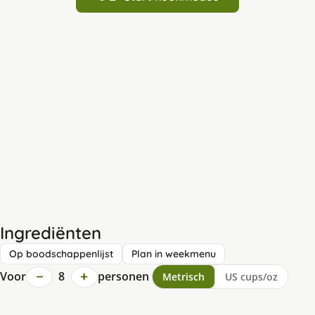
Ingrediënten
Op boodschappenlijst
Plan in weekmenu
−
+
Voor
8
personen
Metrisch
US cups/oz