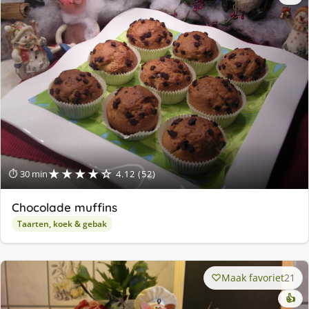
★★★★☆
⏱ 30 min
4.12 (52)
Chocolade muffins
Taarten, koek & gebak
Maak favoriet
21
👍