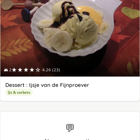
★★★★☆
👥 2
4.26 (23)
Dessert : Ijsje van de Fijnproever
IJs & sorbets
💬