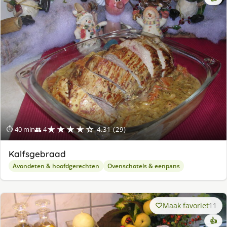
★★★★☆
⏱ 40 min
👥 4
4.31 (29)
Kalfsgebraad
Avondeten & hoofdgerechten
Ovenschotels & eenpans
Maak favoriet
11
👍