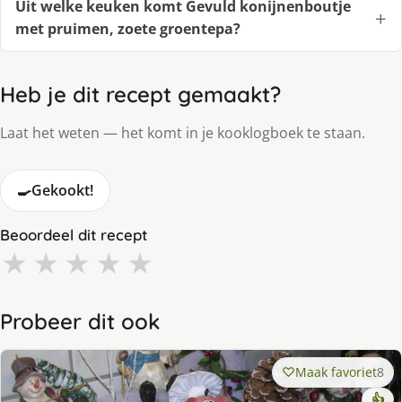
Uit welke keuken komt Gevuld konijnenboutje
met pruimen, zoete groentepa?
Heb je dit recept gemaakt?
Laat het weten — het komt in je kooklogboek te staan.
🍳
Gekookt!
Beoordeel dit recept
★
★
★
★
★
Probeer dit ook
Maak favoriet
8
👍