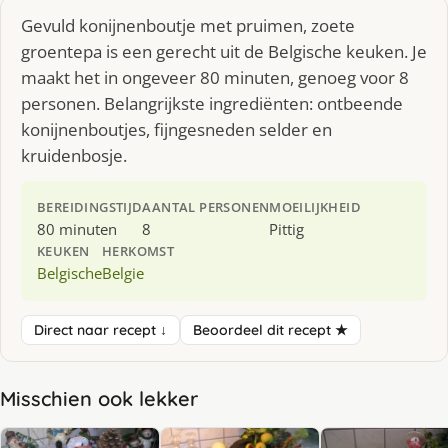
Gevuld konijnenboutje met pruimen, zoete
groentepa is een gerecht uit de Belgische keuken. Je
maakt het in ongeveer 80 minuten, genoeg voor 8
personen. Belangrijkste ingrediënten: ontbeende
konijnenboutjes, fijngesneden selder en
kruidenbosje.
BEREIDINGSTIJD
AANTAL PERSONEN
MOEILIJKHEID
80 minuten
8
Pittig
KEUKEN
HERKOMST
Belgische
Belgie
Direct naar recept ↓
Beoordeel dit recept ★
Misschien ook lekker