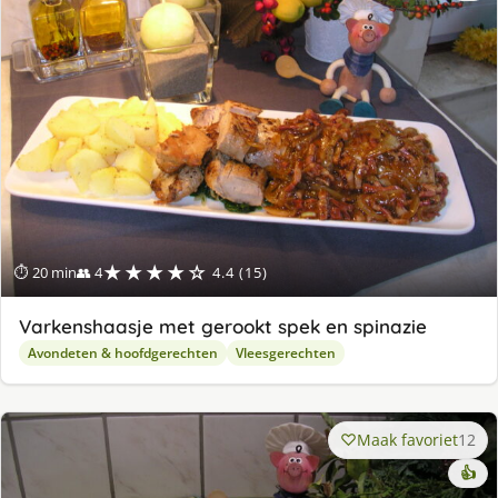
★★★★☆
⏱ 20 min
👥 4
4.4 (15)
Varkenshaasje met gerookt spek en spinazie
Avondeten & hoofdgerechten
Vleesgerechten
Maak favoriet
12
👍