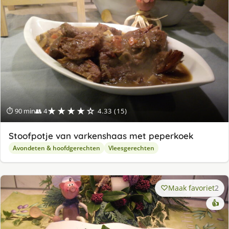
★★★★☆
⏱ 90 min
👥 4
4.33 (15)
Stoofpotje van varkenshaas met peperkoek
Avondeten & hoofdgerechten
Vleesgerechten
Maak favoriet
2
👍