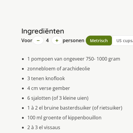
Ingrediënten
−
+
Voor
4
personen
Metrisch
US cups
1 pompoen van ongeveer 750- 1000 gram
zonnebloem of arachideolie
3 tenen knoflook
4 cm verse gember
6 sjalotten (of 3 kleine uien)
1 à 2 el bruine basterdsuiker (of rietsuiker)
100 ml groente of kippenbouillon
2 à 3 el vissaus