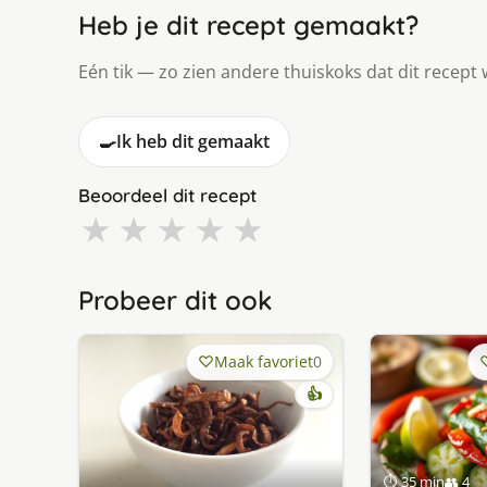
Heb je dit recept gemaakt?
Eén tik — zo zien andere thuiskoks dat dit recept 
🍳
Ik heb dit gemaakt
Beoordeel dit recept
★
★
★
★
★
Probeer dit ook
Maak favoriet
0
👍
⏱ 35 min
👥 4