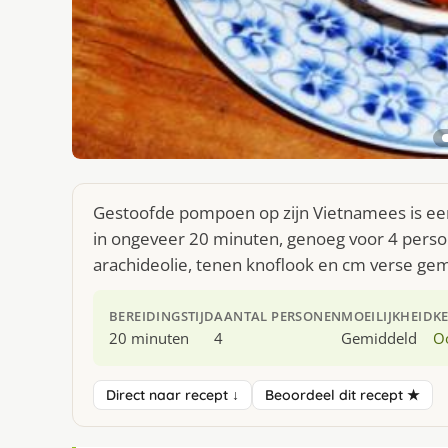
Gestoofde pompoen op zijn Vietnamees is een
in ongeveer 20 minuten, genoeg voor 4 perso
arachideolie, tenen knoflook en cm verse ge
BEREIDINGSTIJD
AANTAL PERSONEN
MOEILIJKHEID
K
20 minuten
4
Gemiddeld
O
Direct naar recept ↓
Beoordeel dit recept ★