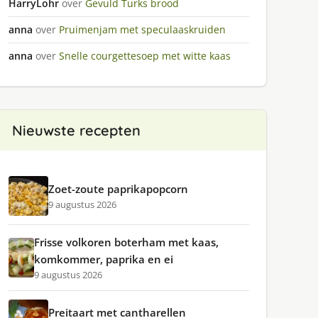
HarryLohr
over
Gevuld Turks brood
anna
over
Pruimenjam met speculaaskruiden
anna
over
Snelle courgettesoep met witte kaas
Nieuwste recepten
Zoet-zoute paprikapopcorn
9 augustus 2026
Frisse volkoren boterham met kaas,
komkommer, paprika en ei
9 augustus 2026
Preitaart met cantharellen