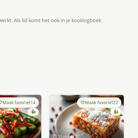
werkt. Als lid komt het ook in je kooklogboek.
Maak favoriet
14
Maak favoriet
22
👍
👍
⏱ 15 min
👥 10