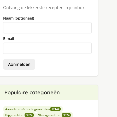
Ontvang de lekkerste recepten in je inbox.
Naam (optioneel)
E-mail
Aanmelden
Populaire categorieën
Avondeten & hoofdgerechten
12144
Bijgerechten
Vleesgerechten
3824
3024