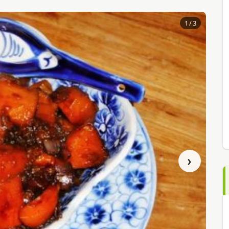
1
/ 3
›