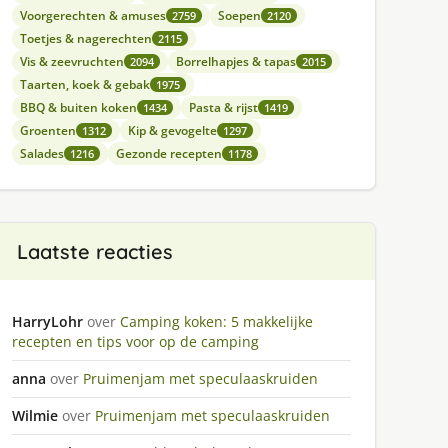
Voorgerechten & amuses
Soepen
2759
2120
Toetjes & nagerechten
2115
Vis & zeevruchten
Borrelhapjes & tapas
2094
2015
Taarten, koek & gebak
1975
BBQ & buiten koken
Pasta & rijst
1434
1419
Groenten
Kip & gevogelte
1312
1297
Salades
Gezonde recepten
1216
1178
Laatste reacties
HarryLohr
over
Camping koken: 5 makkelijke
recepten en tips voor op de camping
anna
over
Pruimenjam met speculaaskruiden
Wilmie
over
Pruimenjam met speculaaskruiden