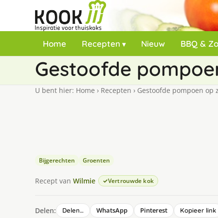
Home
Recepten
Nieuw
BBQ & Z
Gestoofde pompoen
U bent hier:
Home
›
Recepten
›
Gestoofde pompoen op z
Bijgerechten
Groenten
Recept van
Wilmie
Vertrouwde kok
Delen:
WhatsApp
Pinterest
Delen…
Kopieer link