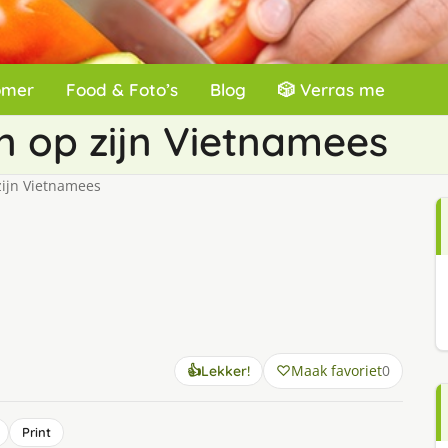
omer
Food & Foto’s
Blog
🎲 Verras me
 op zijn Vietnamees
ijn Vietnamees
Maak favoriet
0
👍
Lekker!
Print