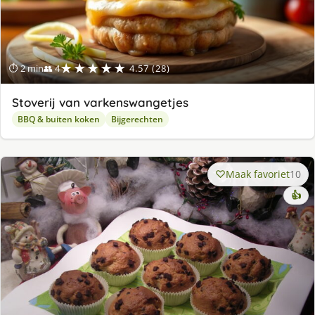
★★★★★
⏱ 2 min
👥 4
4.57 (28)
Stoverij van varkenswangetjes
BBQ & buiten koken
Bijgerechten
Maak favoriet
10
👍