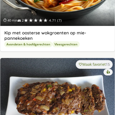
★★★★★
⏱ 40 min
👥 2
4.71 (7)
Kip met oosterse wokgroenten op mie-
pannekoeken
Avondeten & hoofdgerechten
Vleesgerechten
Maak favoriet
15
👍