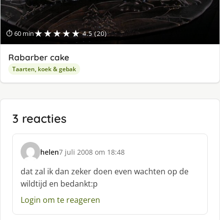
★★★★★
⏱ 60 min
4.5 (20)
Rabarber cake
Taarten, koek & gebak
3 reacties
helen
7 juli 2008 om 18:48
s
c
dat zal ik dan zeker doen even wachten op de
h
wildtijd en bedankt:p
r
e
Login om te reageren
e
f