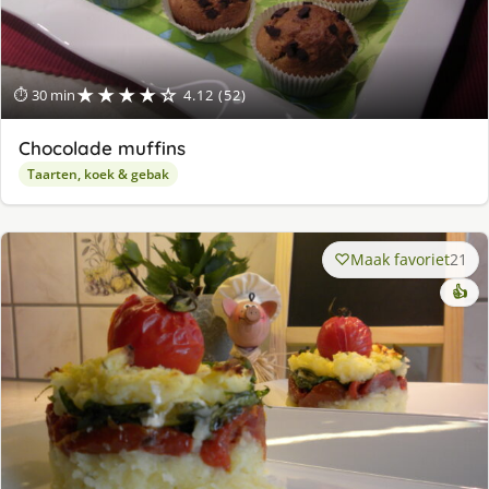
★★★★☆
⏱ 30 min
4.12 (52)
Chocolade muffins
Taarten, koek & gebak
Maak favoriet
21
👍