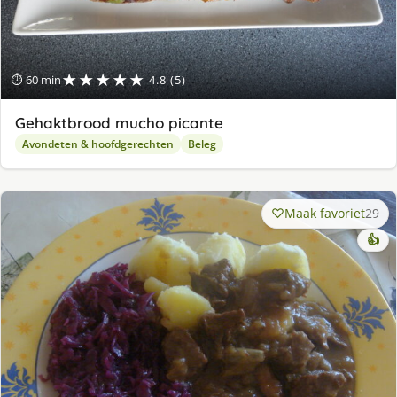
★★★★★
⏱ 60 min
4.8 (5)
Gehaktbrood mucho picante
Avondeten & hoofdgerechten
Beleg
Maak favoriet
29
👍