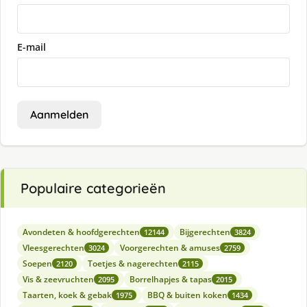
E-mail
Aanmelden
Populaire categorieën
Avondeten & hoofdgerechten
Bijgerechten
12144
3824
Vleesgerechten
Voorgerechten & amuses
3024
2759
Soepen
Toetjes & nagerechten
2120
2115
Vis & zeevruchten
Borrelhapjes & tapas
2095
2015
Taarten, koek & gebak
BBQ & buiten koken
1975
1434