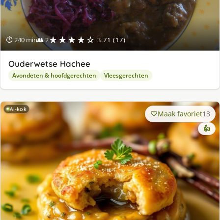
★★★★☆
⏱ 240 min
👥 2
3.71 (17)
Ouderwetse Hachee
Avondeten & hoofdgerechten
Vleesgerechten
AI-kok
Maak favoriet
13
👍