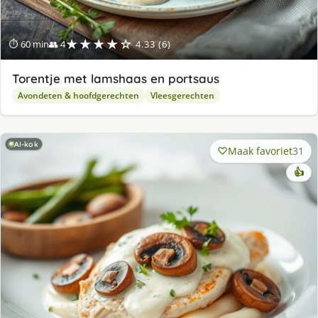
★★★★☆
⏱ 60 min
👥 4
4.33 (6)
Torentje met lamshaas en portsaus
Avondeten & hoofdgerechten
Vleesgerechten
AI-kok
Maak favoriet
31
👍