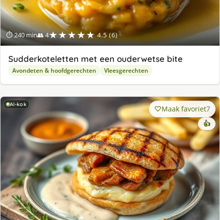
★★★★★
⏱ 240 min
👥 4
4.5 (6)
Sudderkoteletten met een ouderwetse bite
Avondeten & hoofdgerechten
Vleesgerechten
AI-kok
Maak favoriet
7
👍