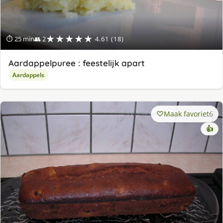
★★★★★
⏱ 25 min
👥 2
4.61 (18)
Aardappelpuree : feestelijk apart
Aardappels
Maak favoriet
6
👍