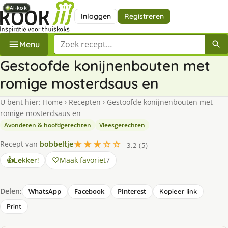
AI-kok
AI-kok
AI-kok
AI-kok
AI-kok
Inloggen
Registreren
Zoek een recept
Menu
Gestoofde konijnenbouten met
romige mosterdsaus en
U bent hier:
Home
›
Recepten
›
Gestoofde konijnenbouten met
romige mosterdsaus en
Avondeten & hoofdgerechten
Vleesgerechten
★★★☆☆
Recept van
bobbeltje
3.2 (5)
Maak favoriet
7
👍
Lekker!
Delen:
WhatsApp
Facebook
Pinterest
Kopieer link
Print