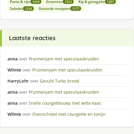
Pasta & rijst
Groenten
Kip & gevogelte
1419
1312
1297
Salades
Gezonde recepten
1216
1177
Laatste reacties
anna
over
Pruimenjam met speculaaskruiden
Wilmie
over
Pruimenjam met speculaaskruiden
HarryLohr
over
Gevuld Turks brood
anna
over
Pruimenjam met speculaaskruiden
anna
over
Snelle courgettesoep met witte kaas
Wilmie
over
Ovenschotel met courgette en tonijn