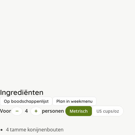
Ingrediënten
Op boodschappenlijst
Plan in weekmenu
−
+
Voor
4
personen
Metrisch
US cups/oz
4 tamme konijnenbouten