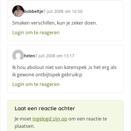
:
bobbeltje
7 juli 2008 om 16:50
s
c
Smaken verschillen, kun je zeker doen.
h
Login om te reageren
r
e
e
f
helen
7 juli 2008 om 13:17
:
s
c
Ik hou aboluut niet van katenspek ,is het erg als
h
ik gewone ontbijtspek gebruik:p
r
e
Login om te reageren
e
f
:
Laat een reactie achter
Je moet
ingelogd zijn op
om een reactie te
plaatsen.