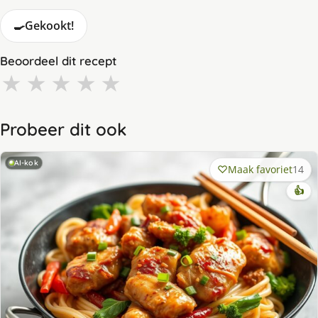
🍳
Gekookt!
Beoordeel dit recept
★
★
★
★
★
Probeer dit ook
AI-kok
Maak favoriet
14
👍