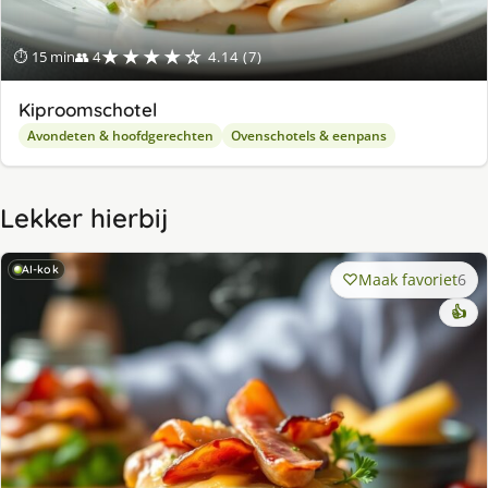
★★★★☆
⏱ 15 min
👥 4
4.14 (7)
Kiproomschotel
Avondeten & hoofdgerechten
Ovenschotels & eenpans
Lekker hierbij
AI-kok
Maak favoriet
6
👍