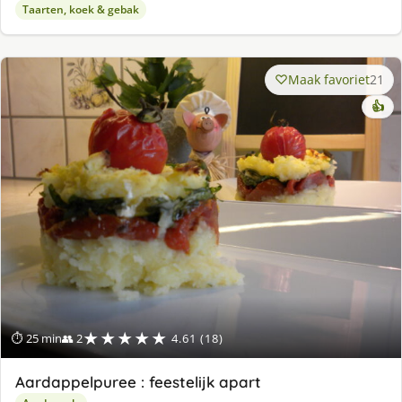
Taarten, koek & gebak
Maak favoriet
21
👍
★★★★★
⏱ 25 min
👥 2
4.61 (18)
Aardappelpuree : feestelijk apart