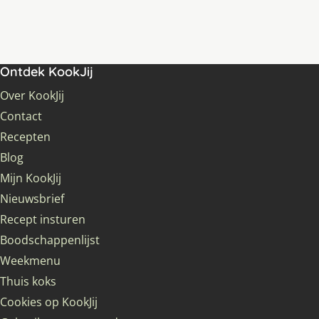
Ontdek KookJij
Over KookJij
Contact
Recepten
Blog
Mijn KookJij
Nieuwsbrief
Recept insturen
Boodschappenlijst
Weekmenu
Thuis koks
Cookies op KookJij