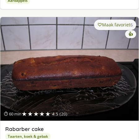
Aardappels
Maak favoriet
6
👍
★★★★★
⏱ 60 min
4.5 (20)
Rabarber cake
Taarten, koek & gebak