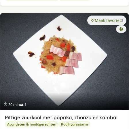
Maak favoriet
3
👍
⏱ 30 min
👥 1
Pittige zuurkool met paprika, chorizo en sambal
Avondeten & hoofdgerechten
Koolhydraatarm