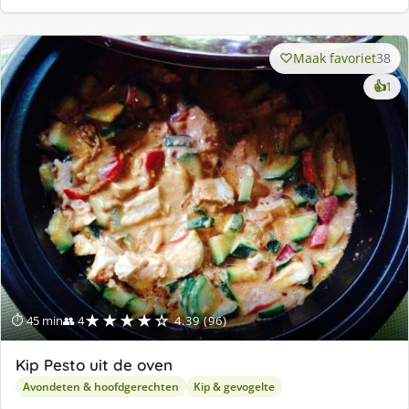
Maak favoriet
38
ke
👍
1
lek
ge
★★★★☆
⏱ 45 min
👥 4
4.39 (96)
Kip Pesto uit de oven
Avondeten & hoofdgerechten
Kip & gevogelte