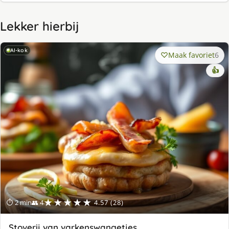
Lekker hierbij
AI-kok
Maak favoriet
6
👍
★★★★★
⏱ 2 min
👥 4
4.57 (28)
Stoverij van varkenswangetjes