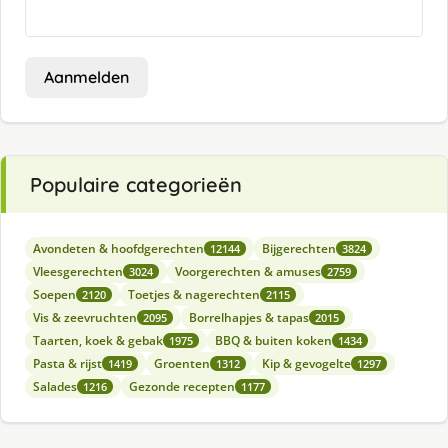
Aanmelden
Populaire categorieën
Avondeten & hoofdgerechten
Bijgerechten
12144
3824
Vleesgerechten
Voorgerechten & amuses
3024
2759
Soepen
Toetjes & nagerechten
2120
2115
Vis & zeevruchten
Borrelhapjes & tapas
2095
2015
Taarten, koek & gebak
BBQ & buiten koken
1975
1434
Pasta & rijst
Groenten
Kip & gevogelte
1419
1312
1297
Salades
Gezonde recepten
1216
1177