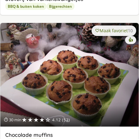
BBQ & buiten koken
Bijgerechten
Maak favoriet
10
👍
★★★★☆
⏱ 30 min
4.12 (52)
Chocolade muffins