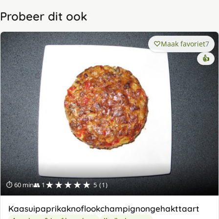
Probeer dit ook
Maak favoriet
7
👍
★★★★★
⏱ 60 min
👥 1
5 (1)
Kaasuipaprikaknoflookchampignongehakttaart