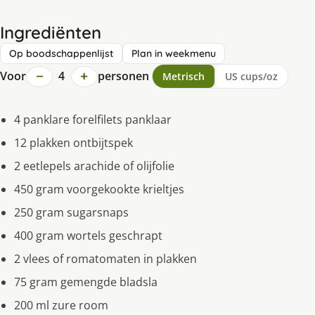
Ingrediënten
Op boodschappenlijst
Plan in weekmenu
−
+
Voor
4
personen
Metrisch
US cups/oz
4 panklare forelfilets panklaar
12 plakken ontbijtspek
2 eetlepels arachide of olijfolie
450 gram voorgekookte krieltjes
250 gram sugarsnaps
400 gram wortels geschrapt
2 vlees of romatomaten in plakken
75 gram gemengde bladsla
200 ml zure room