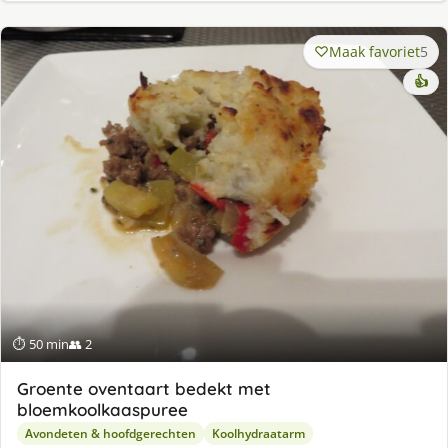
Maak favoriet
5
👍
⏱ 50 min
👥 2
Groente oventaart bedekt met
bloemkoolkaaspuree
Avondeten & hoofdgerechten
Koolhydraatarm