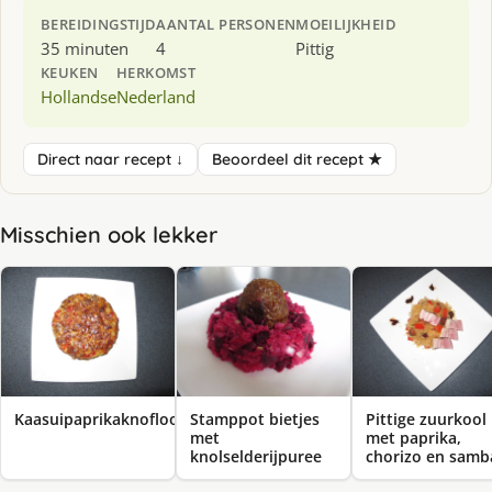
BEREIDINGSTIJD
AANTAL PERSONEN
MOEILIJKHEID
35 minuten
4
Pittig
KEUKEN
HERKOMST
Hollandse
Nederland
Direct naar recept ↓
Beoordeel dit recept ★
Misschien ook lekker
Kaasuipaprikaknoflookchampignongehakttaart
Stamppot bietjes
Pittige zuurkool
met
met paprika,
knolselderijpuree
chorizo en samb