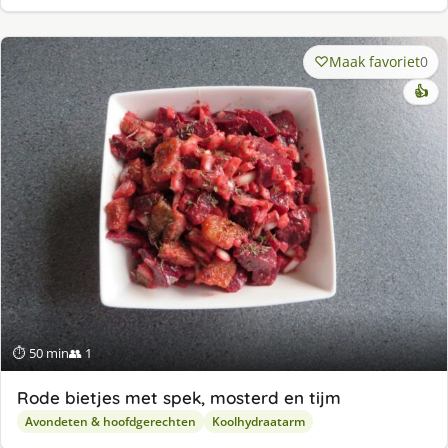
Maak favoriet
0
👍
⏱ 50 min
👥 1
Rode bietjes met spek, mosterd en tijm
Avondeten & hoofdgerechten
Koolhydraatarm