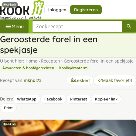
AI-kok
Inloggen
Registreren
Zoek een recept
Menu
Geroosterde forel in een
spekjasje
U bent hier:
Home
›
Recepten
›
Geroosterde forel in een spekjasje
Avondeten & hoofdgerechten
Koolhydraatarm
Maak favoriet
3
Recept van
mknol73
👍
Lekker!
Delen:
WhatsApp
Facebook
Pinterest
Kopieer link
Print
AI-kok