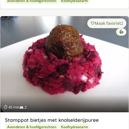
Avondeten & hoofdgerechten
Koolhydraatarm
Maak favoriet
2
👍
⏱ 45 min
👥 2
Stamppot bietjes met knolselderijpuree
Avondeten & hoofdgerechten
Koolhydraatarm