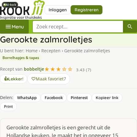
AI-kok
AI-kok
AI-kok
AI-kok
Inloggen
Registreren
Zoek een recept
Menu
Gerookte zalmrolletjes
U bent hier:
Home
›
Recepten
›
Gerookte zalmrolletjes
Borrelhapjes & tapas
★★★☆☆
Recept van
bobbeltje
3.43 (7)
Maak favoriet
7
👍
Lekker!
Delen:
WhatsApp
Facebook
Pinterest
Kopieer link
Print
Gerookte zalmrolletjes is een gerecht uit de
Hollandse keuken. Je maakt het in ongeveer 15