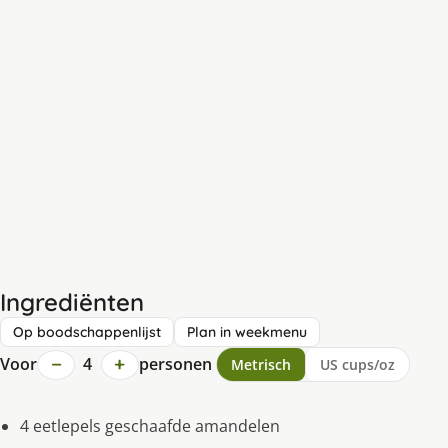
Ingrediënten
Op boodschappenlijst
Plan in weekmenu
−
+
Voor
4
personen
Metrisch
US cups/oz
4 eetlepels geschaafde amandelen