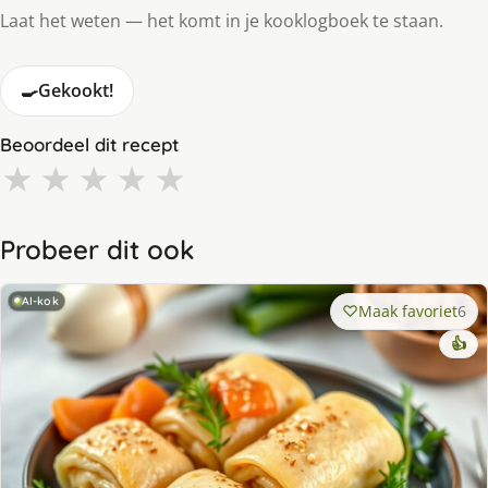
Laat het weten — het komt in je kooklogboek te staan.
🍳
Gekookt!
Beoordeel dit recept
★
★
★
★
★
Probeer dit ook
AI-kok
Maak favoriet
6
👍