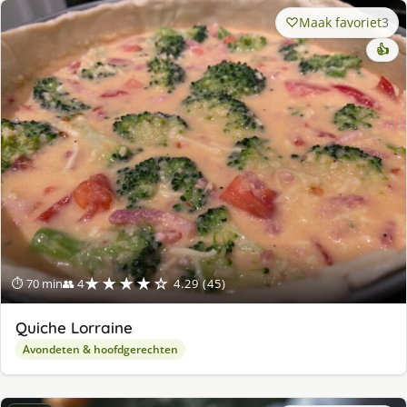
Maak favoriet
3
👍
★★★★☆
⏱ 70 min
👥 4
4.29 (45)
Quiche Lorraine
Avondeten & hoofdgerechten