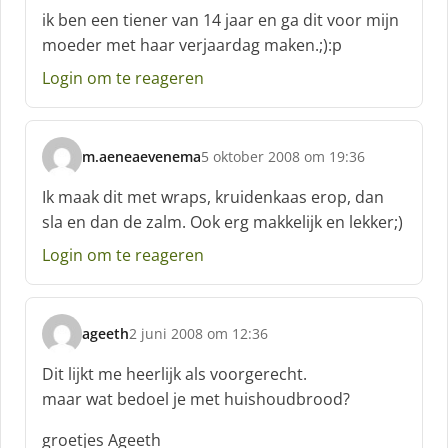
c
ik ben een tiener van 14 jaar en ga dit voor mijn
h
moeder met haar verjaardag maken.;):p
r
e
Login om te reageren
e
f
:
m.aeneaevenema
5 oktober 2008 om 19:36
s
c
Ik maak dit met wraps, kruidenkaas erop, dan
h
sla en dan de zalm. Ook erg makkelijk en lekker;)
r
e
Login om te reageren
e
f
:
ageeth
2 juni 2008 om 12:36
s
c
Dit lijkt me heerlijk als voorgerecht.
h
maar wat bedoel je met huishoudbrood?
r
e
groetjes Ageeth