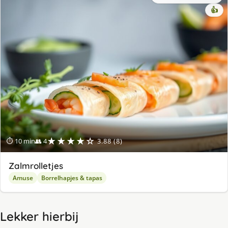
👍
★★★★☆
⏱ 10 min
👥 4
3.88 (8)
Zalmrolletjes
Amuse
Borrelhapjes & tapas
Lekker hierbij