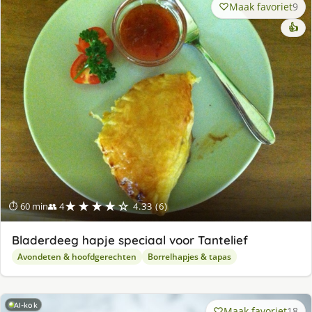
Maak favoriet
9
👍
★★★★☆
⏱ 60 min
👥 4
4.33 (6)
Bladerdeeg hapje speciaal voor Tantelief
Avondeten & hoofdgerechten
Borrelhapjes & tapas
AI-kok
Maak favoriet
18