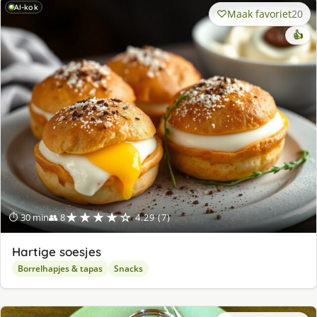
AI-kok
Maak favoriet
20
👍
★★★★☆
⏱ 30 min
👥 8
4.29 (7)
Hartige soesjes
Borrelhapjes & tapas
Snacks