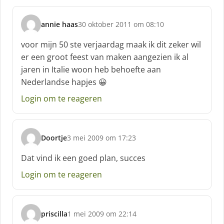
annie haas
30 oktober 2011 om 08:10
s
c
voor mijn 50 ste verjaardag maak ik dit zeker wil
h
er een groot feest van maken aangezien ik al
r
jaren in Italie woon heb behoefte aan
e
Nederlandse hapjes 😀
e
f
Login om te reageren
:
Doortje
3 mei 2009 om 17:23
s
c
Dat vind ik een goed plan, succes
h
Login om te reageren
r
e
e
f
priscilla
1 mei 2009 om 22:14
:
s