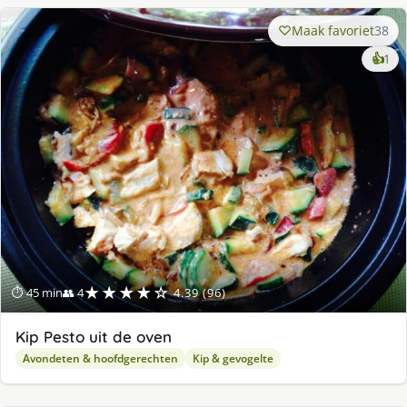
Maak favoriet
38
ke
👍
1
lek
ge
★★★★☆
⏱ 45 min
👥 4
4.39 (96)
Kip Pesto uit de oven
Avondeten & hoofdgerechten
Kip & gevogelte