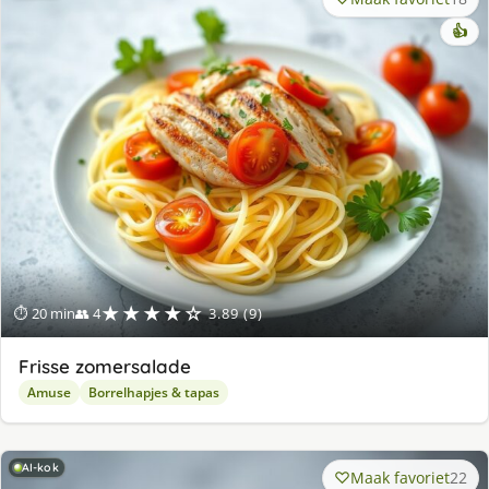
👍
★★★★☆
⏱ 20 min
👥 4
3.89 (9)
Frisse zomersalade
Amuse
Borrelhapjes & tapas
AI-kok
Maak favoriet
22