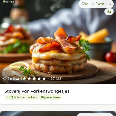
AI-kok
Maak favoriet
6
👍
★★★★★
⏱ 2 min
👥 4
4.57 (28)
Stoverij van varkenswangetjes
BBQ & buiten koken
Bijgerechten