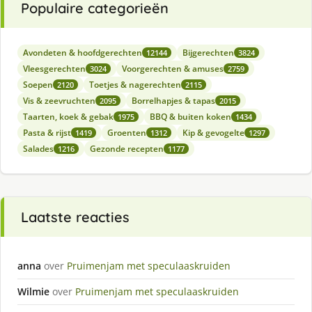
Populaire categorieën
Avondeten & hoofdgerechten
Bijgerechten
12144
3824
Vleesgerechten
Voorgerechten & amuses
3024
2759
Soepen
Toetjes & nagerechten
2120
2115
Vis & zeevruchten
Borrelhapjes & tapas
2095
2015
Taarten, koek & gebak
BBQ & buiten koken
1975
1434
Pasta & rijst
Groenten
Kip & gevogelte
1419
1312
1297
Salades
Gezonde recepten
1216
1177
Laatste reacties
anna
over
Pruimenjam met speculaaskruiden
Wilmie
over
Pruimenjam met speculaaskruiden