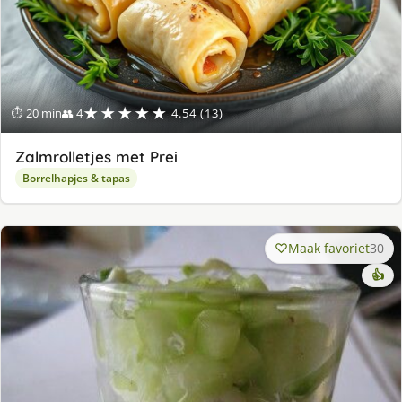
★★★★★
⏱ 20 min
👥 4
4.54 (13)
Zalmrolletjes met Prei
Borrelhapjes & tapas
Maak favoriet
30
👍