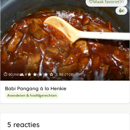
Maak favoriet
91
ke
👍
1
lek
ge
★★★★☆
⏱ 60 min
👥 4
3.96 (108)
Babi Pangang à la Henkie
Avondeten & hoofdgerechten
5 reacties