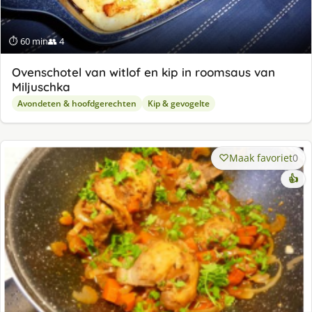
⏱ 60 min
👥 4
Ovenschotel van witlof en kip in roomsaus van
Miljuschka
Avondeten & hoofdgerechten
Kip & gevogelte
Maak favoriet
0
👍