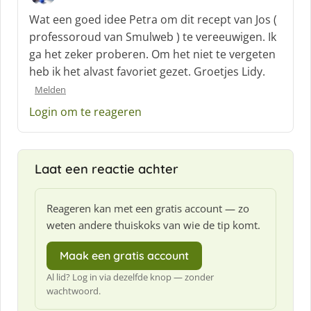
c
Wat een goed idee Petra om dit recept van Jos (
h
professoroud van Smulweb ) te vereeuwigen. Ik
r
ga het zeker proberen. Om het niet te vergeten
e
heb ik het alvast favoriet gezet. Groetjes Lidy.
e
f
Melden
:
Login om te reageren
Laat een reactie achter
Reageren kan met een gratis account — zo
weten andere thuiskoks van wie de tip komt.
Maak een gratis account
Al lid? Log in via dezelfde knop — zonder
wachtwoord.