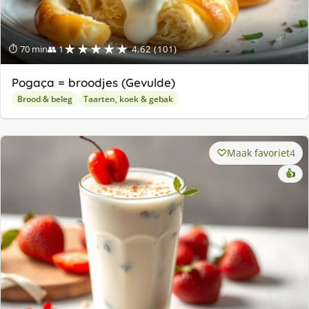
★★★★★
⏱ 70 min
👥 1
4.62 (101)
Pogaça = broodjes (Gevulde)
Brood & beleg
Taarten, koek & gebak
Maak favoriet
4
👍