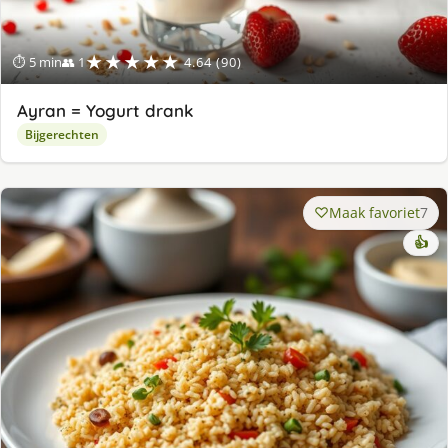
★★★★★
⏱ 5 min
👥 1
4.64 (90)
Ayran = Yogurt drank
Bijgerechten
Maak favoriet
7
👍