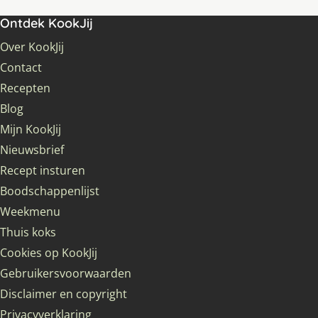
Ontdek KookJij
Over KookJij
Contact
Recepten
Blog
Mijn KookJij
Nieuwsbrief
Recept insturen
Boodschappenlijst
Weekmenu
Thuis koks
Cookies op KookJij
Gebruikersvoorwaarden
Disclaimer en copyright
Privacyverklaring