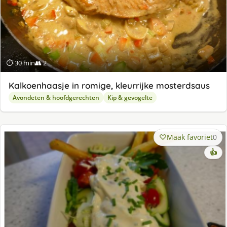
⏱ 30 min
👥 2
Kalkoenhaasje in romige, kleurrijke mosterdsaus
Avondeten & hoofdgerechten
Kip & gevogelte
Maak favoriet
0
👍