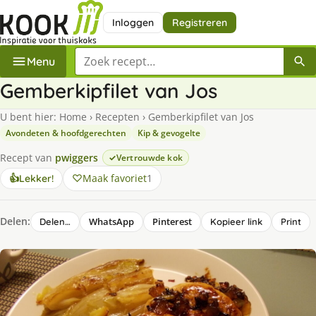
Inloggen
Registreren
Zoek een recept
Menu
Gemberkipfilet van Jos
U bent hier:
Home
›
Recepten
›
Gemberkipfilet van Jos
Avondeten & hoofdgerechten
Kip & gevogelte
Recept van
pwiggers
Vertrouwde kok
Maak favoriet
1
👍
Lekker!
Delen:
WhatsApp
Pinterest
Delen…
Kopieer link
Print