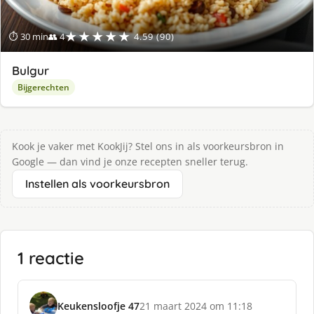
★★★★★
⏱ 30 min
👥 4
4.59 (90)
Bulgur
Bijgerechten
Kook je vaker met KookJij? Stel ons in als voorkeursbron in
Google — dan vind je onze recepten sneller terug.
Instellen als voorkeursbron
1 reactie
Keukensloofje 47
21 maart 2024 om 11:18
s