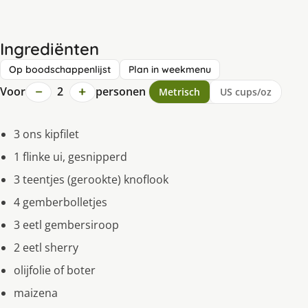
Ingrediënten
Op boodschappenlijst
Plan in weekmenu
−
+
Voor
2
personen
Metrisch
US cups/oz
3 ons kipfilet
1 flinke ui, gesnipperd
3 teentjes (gerookte) knoflook
4 gemberbolletjes
3 eetl gembersiroop
2 eetl sherry
olijfolie of boter
maizena