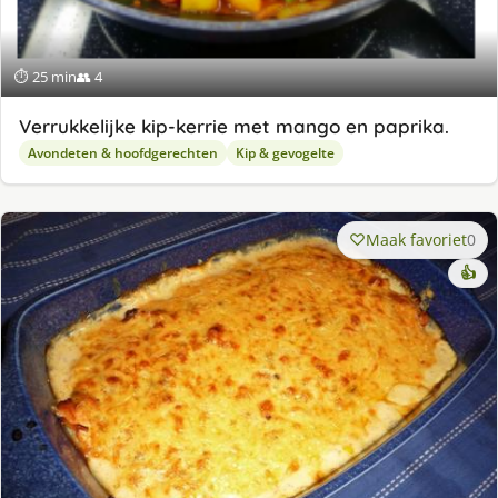
⏱ 25 min
👥 4
Verrukkelijke kip-kerrie met mango en paprika.
Avondeten & hoofdgerechten
Kip & gevogelte
Maak favoriet
0
👍