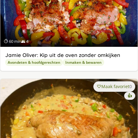
⏱ 60 min
👥 4
Jamie Oliver: Kip uit de oven zonder omkijken
Avondeten & hoofdgerechten
Inmaken & bewaren
Maak favoriet
0
👍