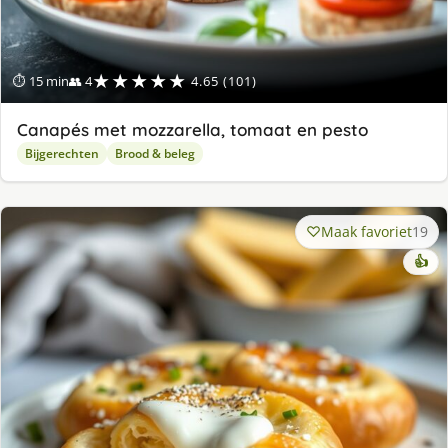
★★★★★
⏱ 15 min
👥 4
4.65 (101)
Canapés met mozzarella, tomaat en pesto
Bijgerechten
Brood & beleg
Maak favoriet
19
👍