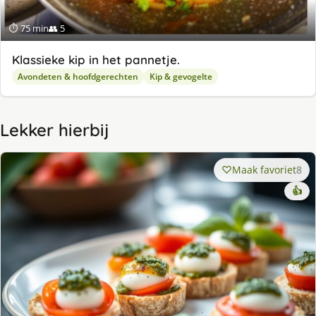
⏱ 75 min
👥 5
Klassieke kip in het pannetje.
Avondeten & hoofdgerechten
Kip & gevogelte
Lekker hierbij
Maak favoriet
8
👍