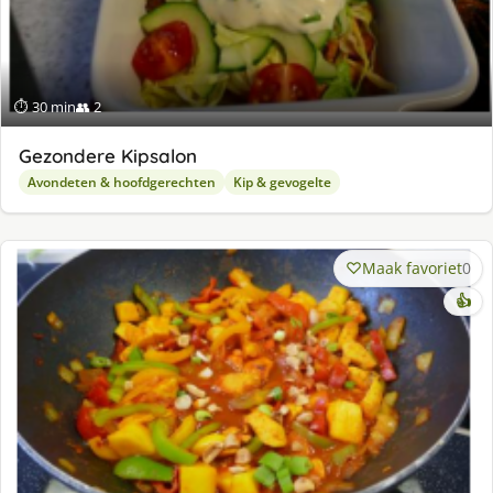
⏱ 30 min
👥 2
Gezondere Kipsalon
Avondeten & hoofdgerechten
Kip & gevogelte
Maak favoriet
0
👍