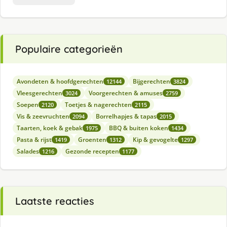
Populaire categorieën
Avondeten & hoofdgerechten
Bijgerechten
12144
3824
Vleesgerechten
Voorgerechten & amuses
3024
2759
Soepen
Toetjes & nagerechten
2120
2115
Vis & zeevruchten
Borrelhapjes & tapas
2094
2015
Taarten, koek & gebak
BBQ & buiten koken
1975
1434
Pasta & rijst
Groenten
Kip & gevogelte
1419
1312
1297
Salades
Gezonde recepten
1216
1177
Laatste reacties