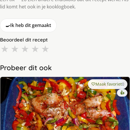
lid komt het ook in je kooklogboek.
🍳
Ik heb dit gemaakt
Beoordeel dit recept
★
★
★
★
★
Probeer dit ook
Maak favoriet
0
👍