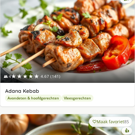
lek
ge
★★★★★
👥 4
4.67 (141)
Adana Kebab
Avondeten & hoofdgerechten
Vleesgerechten
Maak favoriet
85
👍