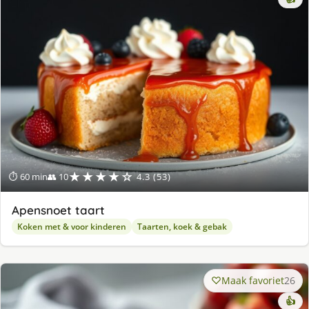
★★★★☆
⏱ 60 min
👥 10
4.3 (53)
Apensnoet taart
Koken met & voor kinderen
Taarten, koek & gebak
Maak favoriet
26
👍