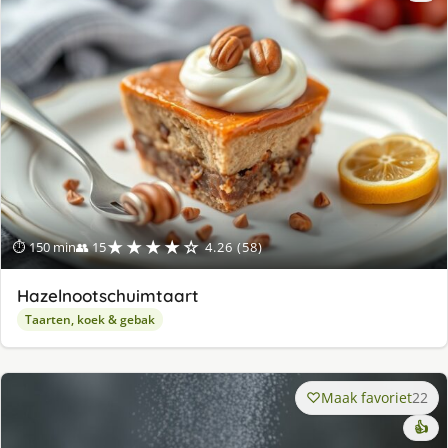
★★★★☆
⏱ 150 min
👥 15
4.26 (58)
Hazelnootschuimtaart
Taarten, koek & gebak
Maak favoriet
22
👍