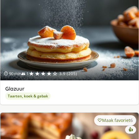
★★★★☆
⏱ 90 min
👥 1
3.9 (205)
Glazuur
Taarten, koek & gebak
Maak favoriet
6
👍