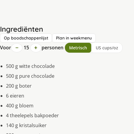
Ingrediënten
Op boodschappenlijst
Plan in weekmenu
−
+
Voor
15
personen
Metrisch
US cups/oz
500 g witte chocolade
500 g pure chocolade
200 g boter
6 eieren
400 g bloem
4 theelepels bakpoeder
140 g kristalsuiker