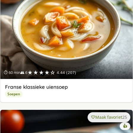
★★★★☆
⏱ 60 min
👥 6
4.44 (207)
Franse klassieke uiensoep
Soepen
Maak favoriet
25
👍