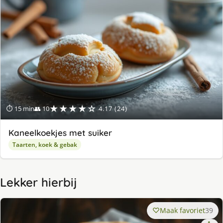
★★★★☆
⏱ 15 min
👥 10
4.17 (24)
Kaneelkoekjes met suiker
Taarten, koek & gebak
Lekker hierbij
Maak favoriet
39