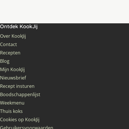
Ontdek KookJij
Over KookJij
Contact
Recepten
Blog
Mijn KookJij
Nieuwsbrief
Recept insturen
Boodschappenlijst
Weekmenu
Thuis koks
Cookies op KookJij
Gebruikersvoorwaarden