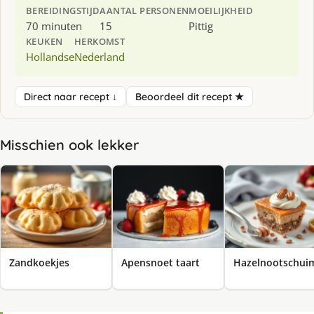
BEREIDINGSTIJD
AANTAL PERSONEN
MOEILIJKHEID
70 minuten
15
Pittig
KEUKEN
HERKOMST
Hollandse
Nederland
Direct naar recept ↓
Beoordeel dit recept ★
Misschien ook lekker
Zandkoekjes
Apensnoet taart
Hazelnootschui