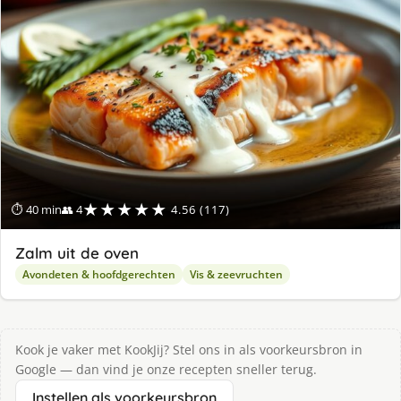
★★★★★
⏱ 40 min
👥 4
4.56 (117)
Zalm uit de oven
Avondeten & hoofdgerechten
Vis & zeevruchten
Kook je vaker met KookJij? Stel ons in als voorkeursbron in
Google — dan vind je onze recepten sneller terug.
Instellen als voorkeursbron