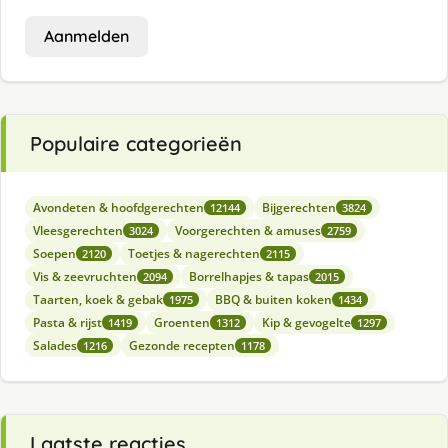
Aanmelden
Populaire categorieën
Avondeten & hoofdgerechten
Bijgerechten
12144
3824
Vleesgerechten
Voorgerechten & amuses
3024
2759
Soepen
Toetjes & nagerechten
2120
2115
Vis & zeevruchten
Borrelhapjes & tapas
2094
2015
Taarten, koek & gebak
BBQ & buiten koken
1975
1434
Pasta & rijst
Groenten
Kip & gevogelte
1419
1312
1297
Salades
Gezonde recepten
1216
1178
Laatste reacties