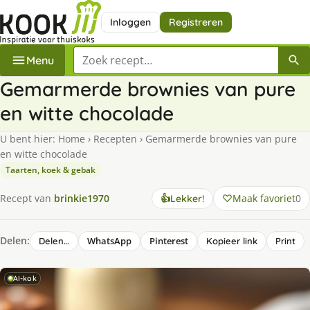
Inloggen
Registreren
Zoek een recept
Menu
Gemarmerde brownies van pure
en witte chocolade
U bent hier:
Home
›
Recepten
›
Gemarmerde brownies van pure
en witte chocolade
Taarten, koek & gebak
Maak favoriet
0
Recept van
brinkie1970
👍
Lekker!
Delen:
WhatsApp
Pinterest
Delen…
Kopieer link
Print
AI-kok