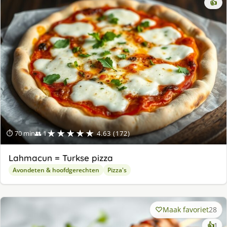
👍
★★★★★
⏱ 70 min
👥 1
4.63 (172)
Lahmacun = Turkse pizza
Avondeten & hoofdgerechten
Pizza's
Maak favoriet
28
ke
👍
1