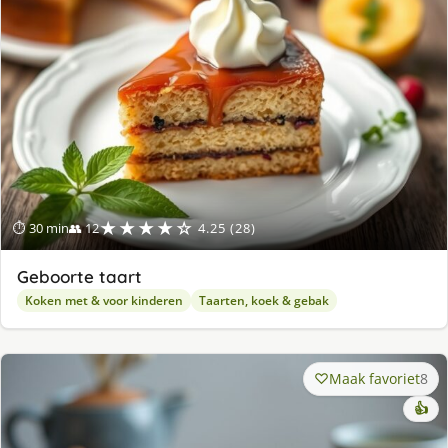
★★★★☆
⏱ 30 min
👥 12
4.25 (28)
Geboorte taart
Koken met & voor kinderen
Taarten, koek & gebak
Maak favoriet
8
👍