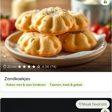
👍
★★★★☆
⏱ 20 min
4.36 (74)
Zandkoekjes
Koken met & voor kinderen
Taarten, koek & gebak
Maak favoriet
6
👍