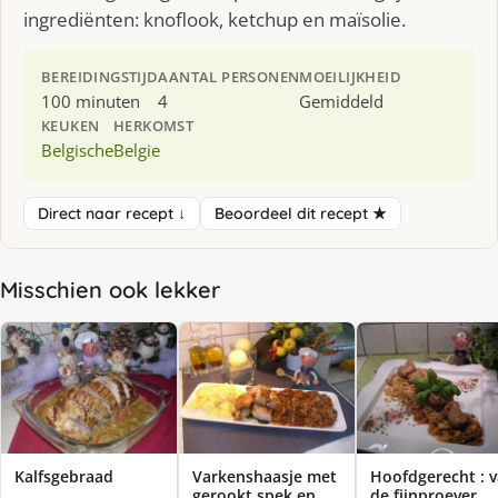
ingrediënten: knoflook, ketchup en maïsolie.
BEREIDINGSTIJD
AANTAL PERSONEN
MOEILIJKHEID
100 minuten
4
Gemiddeld
KEUKEN
HERKOMST
Belgische
Belgie
Direct naar recept ↓
Beoordeel dit recept ★
Misschien ook lekker
Kalfsgebraad
Varkenshaasje met
Hoofdgerecht : 
gerookt spek en
de fijnproever