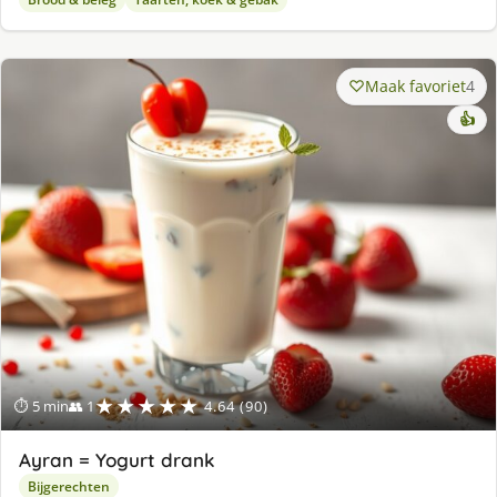
Maak favoriet
4
👍
★★★★★
⏱ 5 min
👥 1
4.64 (90)
Ayran = Yogurt drank
Bijgerechten