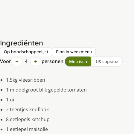
Ingrediënten
Op boodschappenlijst
Plan in weekmenu
−
+
Voor
4
personen
Metrisch
US cups/oz
1,5kg vleesribben
1 middelgroot blik gepelde tomaten
1 ui
2 teentjes knoflook
8 eetlepels ketchup
1 eetlepel maïsolie