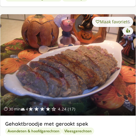
Maak favoriet
6
👍
★★★★☆
⏱ 30 min
👥 4
4.24 (17)
Gehaktbroodje met gerookt spek
Avondeten & hoofdgerechten
Vleesgerechten