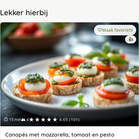
Lekker hierbij
Maak favoriet
8
👍
★★★★★
⏱ 15 min
👥 4
4.65 (101)
Canapés met mozzarella, tomaat en pesto