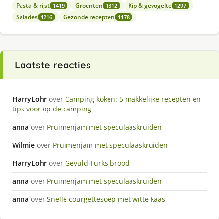
Pasta & rijst
Groenten
Kip & gevogelte
1419
1312
1297
Salades
Gezonde recepten
1216
1178
Laatste reacties
HarryLohr
over
Camping koken: 5 makkelijke recepten en
tips voor op de camping
anna
over
Pruimenjam met speculaaskruiden
Wilmie
over
Pruimenjam met speculaaskruiden
HarryLohr
over
Gevuld Turks brood
anna
over
Pruimenjam met speculaaskruiden
anna
over
Snelle courgettesoep met witte kaas