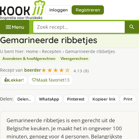
Inloggen
Registreren
Zoek een recept
Menu
Gemarineerde ribbetjes
U bent hier:
Home
›
Recepten
›
Gemarineerde ribbetjes
Avondeten & hoofdgerechten
Vleesgerechten
★★★★☆
Recept van
beerder
4.13 (8)
Maak favoriet
13
👍
Lekker!
Delen:
WhatsApp
Pinterest
Delen…
Kopieer link
Print
Gemarineerde ribbetjes is een gerecht uit de
Belgische keuken. Je maakt het in ongeveer 100
minuten, genoeg voor 4 personen. Belangrijkste