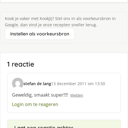
Kook je vaker met KookJij? Stel ons in als voorkeursbron in
Google, dan vind je onze recepten sneller terug.
Instellen als voorkeursbron
1 reactie
stefan de lang
13 december 2011 om 13:50
s
c
Geweldig, smaakt super!!!!
Melden
h
Login om te reageren
r
e
e
f
Laat een reactie achter