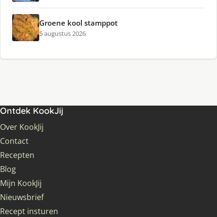
Groene kool stamppot
5 augustus 2026
Ontdek KookJij
Over KookJij
Contact
Recepten
Blog
Mijn KookJij
Nieuwsbrief
Recept insturen