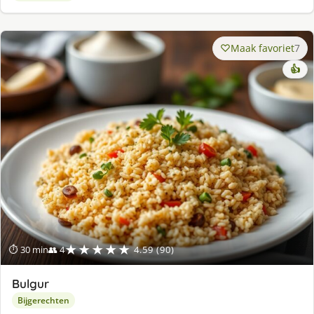
Maak favoriet
7
👍
★★★★★
⏱ 30 min
👥 4
4.59 (90)
Bulgur
Bijgerechten