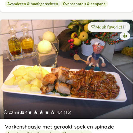
Avondeten & hoofdgerechten
Ovenschotels & eenpans
Maak favoriet
11
👍
★★★★☆
⏱ 20 min
👥 4
4.4 (15)
Varkenshaasje met gerookt spek en spinazie