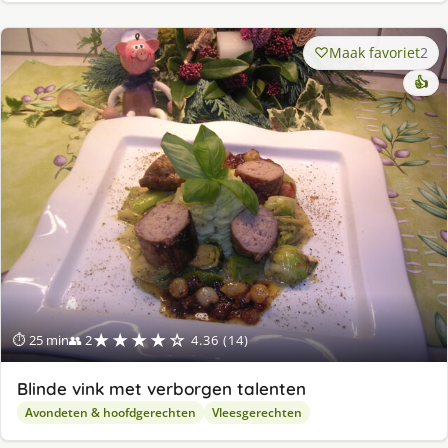
Maak favoriet
2
👍
★★★★☆
⏱ 25 min
👥 2
4.36 (14)
Blinde vink met verborgen talenten
Avondeten & hoofdgerechten
Vleesgerechten