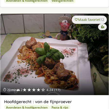
Avondeten & hoofdgerechten
Vleesgerechten
Maak favoriet
12
👍
★★★★☆
⏱ 20 min
👥 2
4.24 (17)
Hoofdgerecht : van de fijnproever
Avondeten & hoofdgerechten
Pasta & rijst