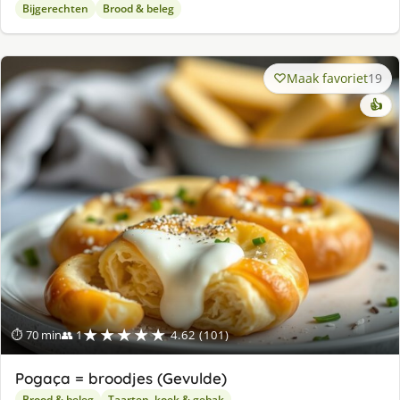
Bijgerechten
Brood & beleg
Maak favoriet
19
👍
★★★★★
⏱ 70 min
👥 1
4.62 (101)
Pogaça = broodjes (Gevulde)
Brood & beleg
Taarten, koek & gebak