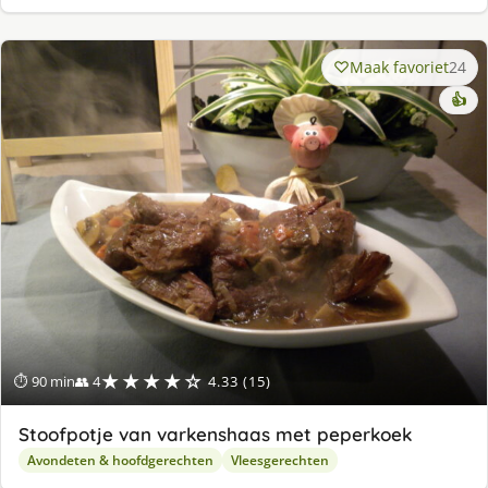
Maak favoriet
24
👍
★★★★☆
⏱ 90 min
👥 4
4.33 (15)
Stoofpotje van varkenshaas met peperkoek
Avondeten & hoofdgerechten
Vleesgerechten