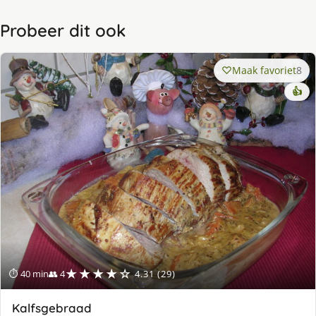
Probeer dit ook
Maak favoriet
8
👍
★★★★☆
⏱ 40 min
👥 4
4.31 (29)
Kalfsgebraad