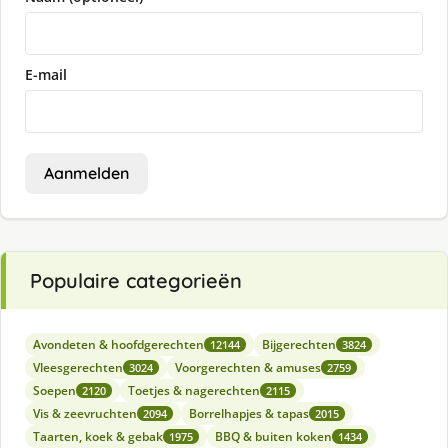
E-mail
Aanmelden
Populaire categorieën
Avondeten & hoofdgerechten
Bijgerechten
12144
3824
Vleesgerechten
Voorgerechten & amuses
3024
2759
Soepen
Toetjes & nagerechten
2120
2115
Vis & zeevruchten
Borrelhapjes & tapas
2094
2015
Taarten, koek & gebak
BBQ & buiten koken
1975
1434