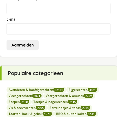
E-mail
Aanmelden
Populaire categorieën
Avondeten & hoofdgerechten
Bijgerechten
12144
3824
Vleesgerechten
Voorgerechten & amuses
3024
2759
Soepen
Toetjes & nagerechten
2120
2115
Vis & zeevruchten
Borrelhapjes & tapas
2095
2015
Taarten, koek & gebak
BBQ & buiten koken
1975
1434