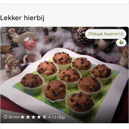
Lekker hierbij
Maak favoriet
10
👍
★★★★☆
⏱ 30 min
4.12 (52)