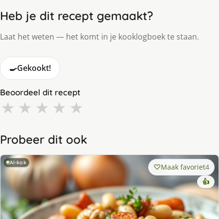
Heb je dit recept gemaakt?
Laat het weten — het komt in je kooklogboek te staan.
🍳
Gekookt!
Beoordeel dit recept
★
★
★
★
★
Probeer dit ook
AI-kok
Maak favoriet
4
👍