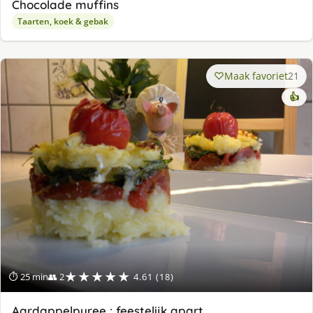
Chocolade muffins
Taarten, koek & gebak
Maak favoriet
21
👍
★★★★★
⏱ 25 min
👥 2
4.61 (18)
Aardappelpuree : feestelijk apart