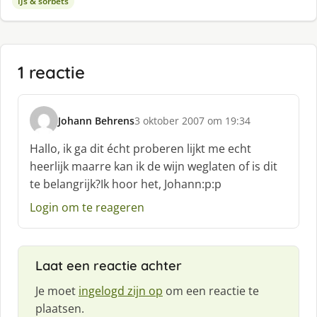
IJs & sorbets
1 reactie
Johann Behrens
3 oktober 2007 om 19:34
s
c
Hallo, ik ga dit écht proberen lijkt me echt
h
heerlijk maarre kan ik de wijn weglaten of is dit
r
te belangrijk?Ik hoor het, Johann:p:p
e
e
Login om te reageren
f
:
Laat een reactie achter
Je moet
ingelogd zijn op
om een reactie te
plaatsen.