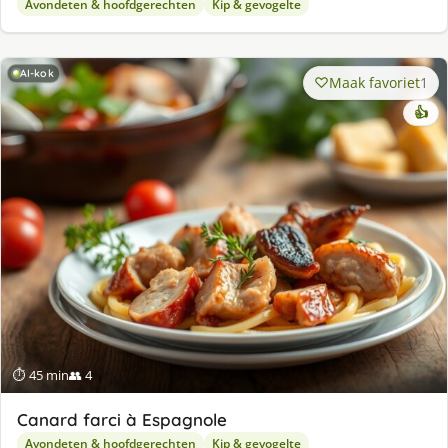
Avondeten & hoofdgerechten
Kip & gevogelte
AI-kok
Maak favoriet
1
👍
⏱ 45 min
👥 4
Canard farci à Espagnole
Avondeten & hoofdgerechten
Kip & gevogelte