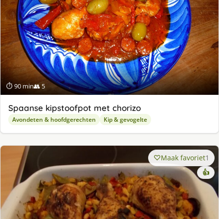
⏱ 90 min
👥 5
Spaanse kipstoofpot met chorizo
Avondeten & hoofdgerechten
Kip & gevogelte
Maak favoriet
1
👍