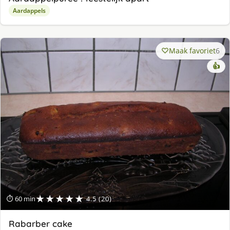
Aardappels
Maak favoriet
6
👍
★★★★★
⏱ 60 min
4.5 (20)
Rabarber cake