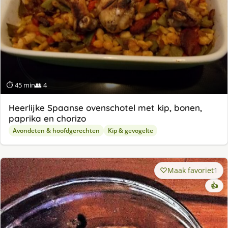
⏱ 45 min
👥 4
Heerlijke Spaanse ovenschotel met kip, bonen,
paprika en chorizo
Avondeten & hoofdgerechten
Kip & gevogelte
Maak favoriet
1
👍