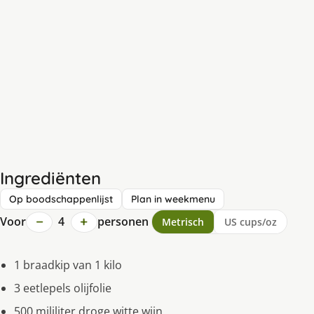
Ingrediënten
Op boodschappenlijst
Plan in weekmenu
−
+
Voor
4
personen
Metrisch
US cups/oz
1 braadkip van 1 kilo
3 eetlepels olijfolie
500 mililiter droge witte wijn