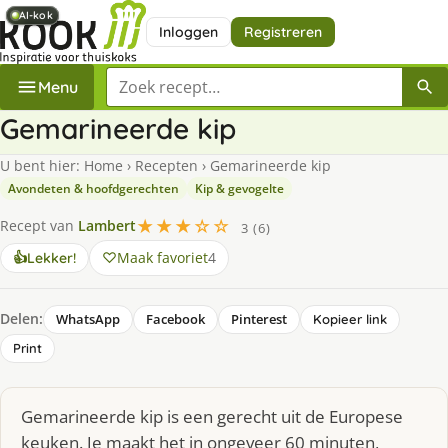
AI-kok
AI-kok
AI-kok
Inloggen
Registreren
Zoek een recept
Menu
Gemarineerde kip
U bent hier:
Home
›
Recepten
›
Gemarineerde kip
Avondeten & hoofdgerechten
Kip & gevogelte
★★★☆☆
Recept van
Lambert
3 (6)
Maak favoriet
4
👍
Lekker!
Delen:
WhatsApp
Facebook
Pinterest
Kopieer link
Print
Gemarineerde kip is een gerecht uit de Europese
keuken. Je maakt het in ongeveer 60 minuten,