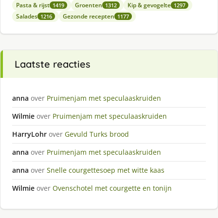
Pasta & rijst
Groenten
Kip & gevogelte
1419
1312
1297
Salades
Gezonde recepten
1216
1177
Laatste reacties
anna
over
Pruimenjam met speculaaskruiden
Wilmie
over
Pruimenjam met speculaaskruiden
HarryLohr
over
Gevuld Turks brood
anna
over
Pruimenjam met speculaaskruiden
anna
over
Snelle courgettesoep met witte kaas
Wilmie
over
Ovenschotel met courgette en tonijn