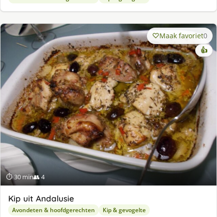
Maak favoriet
0
👍
⏱ 30 min
👥 4
Kip uit Andalusie
Avondeten & hoofdgerechten
Kip & gevogelte