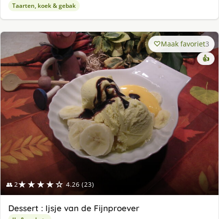
Taarten, koek & gebak
Maak favoriet
3
👍
★★★★☆
👥 2
4.26 (23)
Dessert : Ijsje van de Fijnproever