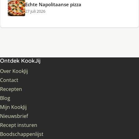
Echte Napolitaanse pizza
27 juli 2026
Ontdek KookJij
Over KookJij
Contact
Recepten
Blog
Mijn KookJij
Nieuwsbrief
Recept insturen
Boodschappenlijst