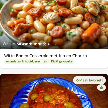
★★★★☆
⏱ 100 min
👥 4
4.33 (3)
Witte Bonen Casserole met Kip en Chorizo
Avondeten & hoofdgerechten
Kip & gevogelte
Maak favoriet
1
👍