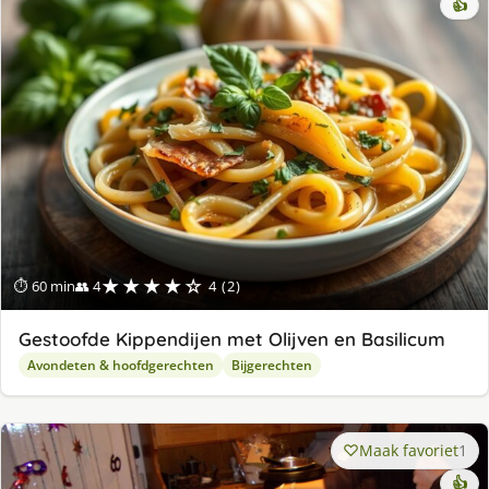
👍
★★★★☆
⏱ 60 min
👥 4
4 (2)
Gestoofde Kippendijen met Olijven en Basilicum
Avondeten & hoofdgerechten
Bijgerechten
Maak favoriet
1
👍