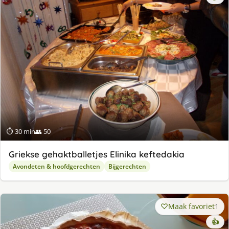
⏱ 30 min
👥 50
Griekse gehaktballetjes Elinika keftedakia
Avondeten & hoofdgerechten
Bijgerechten
Maak favoriet
1
👍