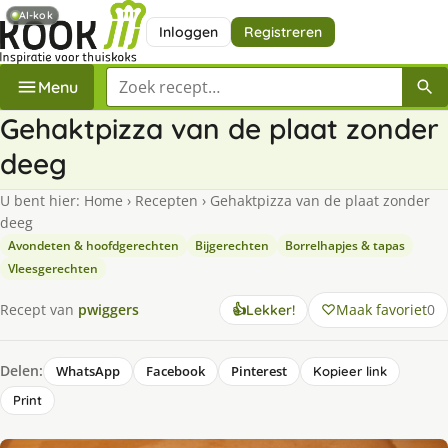
AI-kok
Inloggen
Registreren
Zoek een recept
Menu
Gehaktpizza van de plaat zonder
deeg
U bent hier:
Home
›
Recepten
›
Gehaktpizza van de plaat zonder
deeg
Avondeten & hoofdgerechten
Bijgerechten
Borrelhapjes & tapas
Vleesgerechten
Maak favoriet
0
Recept van
pwiggers
👍
Lekker!
Delen:
WhatsApp
Facebook
Pinterest
Kopieer link
Print