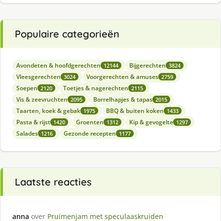
Populaire categorieën
Avondeten & hoofdgerechten
Bijgerechten
12144
3824
Vleesgerechten
Voorgerechten & amuses
3024
2759
Soepen
Toetjes & nagerechten
2120
2115
Vis & zeevruchten
Borrelhapjes & tapas
2095
2015
Taarten, koek & gebak
BBQ & buiten koken
1975
1433
Pasta & rijst
Groenten
Kip & gevogelte
1420
1312
1297
Salades
Gezonde recepten
1216
1177
Laatste reacties
anna
over
Pruimenjam met speculaaskruiden