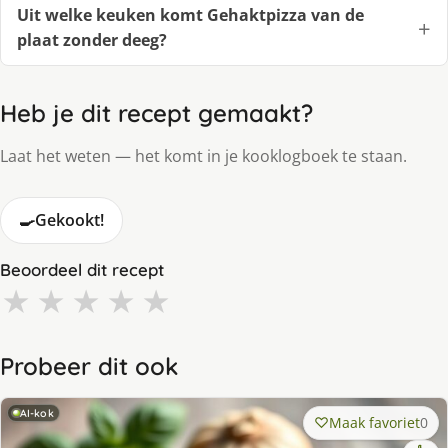
Uit welke keuken komt Gehaktpizza van de
plaat zonder deeg?
Heb je dit recept gemaakt?
Laat het weten — het komt in je kooklogboek te staan.
🍳
Gekookt!
Beoordeel dit recept
★
★
★
★
★
Probeer dit ook
AI-kok
Maak favoriet
0