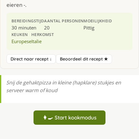
eieren -.
BEREIDINGSTIJD
AANTAL PERSONEN
MOEILIJKHEID
30 minuten
20
Pittig
KEUKEN
HERKOMST
Europese
Italie
Direct naar recept ↓
Beoordeel dit recept ★
Snij de gehaktpizza in kleine (hapklare) stukjes en
serveer warm of koud
👩‍🍳 Start kookmodus