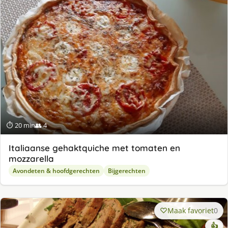
⏱ 20 min
👥 4
Italiaanse gehaktquiche met tomaten en
mozzarella
Avondeten & hoofdgerechten
Bijgerechten
Maak favoriet
0
👍