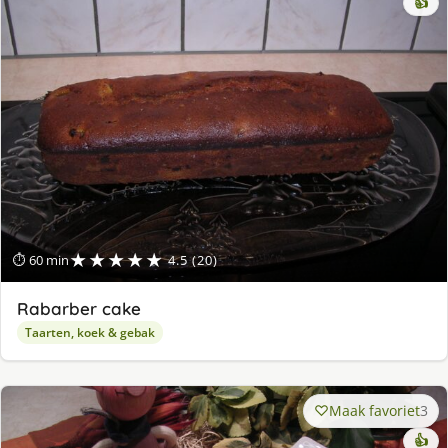
👍
★★★★★
⏱ 60 min
4.5 (20)
Rabarber cake
Taarten, koek & gebak
Maak favoriet
3
👍