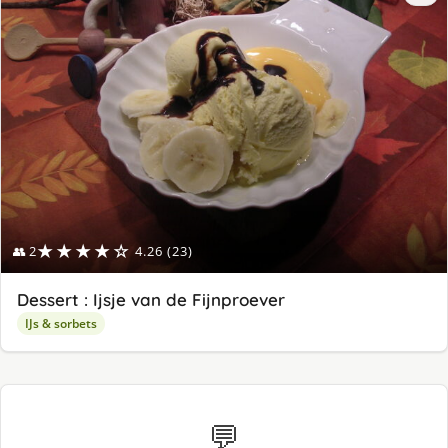
★★★★☆
👥 2
4.26 (23)
Dessert : Ijsje van de Fijnproever
IJs & sorbets
💬