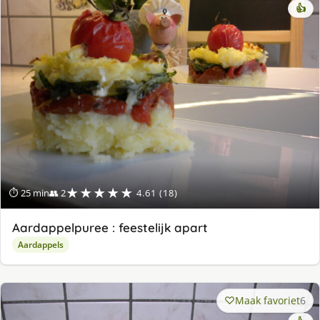
👍
★★★★★
⏱ 25 min
👥 2
4.61 (18)
Aardappelpuree : feestelijk apart
Aardappels
Maak favoriet
6