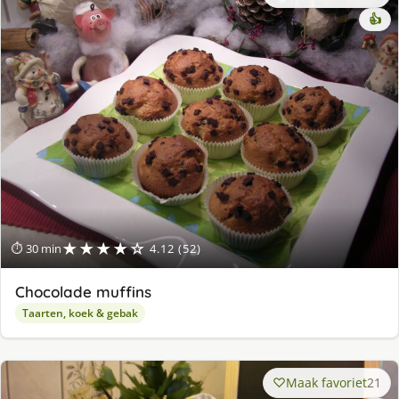
👍
★★★★☆
⏱ 30 min
4.12 (52)
Chocolade muffins
Taarten, koek & gebak
Maak favoriet
21