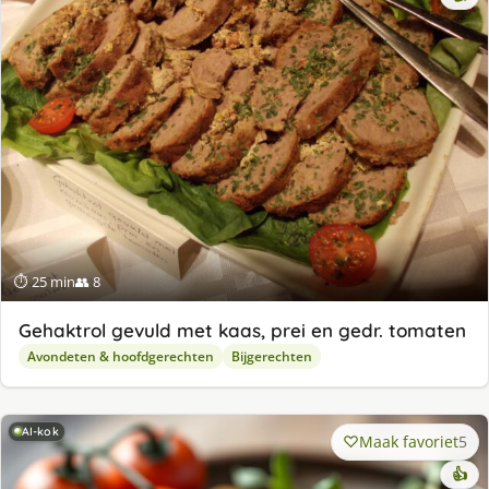
⏱ 25 min
👥 8
Gehaktrol gevuld met kaas, prei en gedr. tomaten
Avondeten & hoofdgerechten
Bijgerechten
AI-kok
Maak favoriet
5
👍