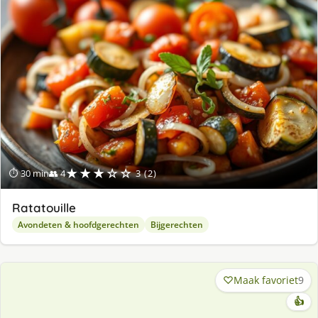
★★★☆☆
⏱ 30 min
👥 4
3 (2)
Ratatouille
Avondeten & hoofdgerechten
Bijgerechten
Maak favoriet
9
👍