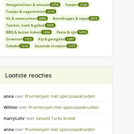
Voorgerechten & amuses
Soepen
2759
2120
Toetjes & nagerechten
2115
Vis & zeevruchten
Borrelhapjes & tapas
2095
2015
Taarten, koek & gebak
1975
BBQ & buiten koken
Pasta & rijst
1434
1419
Groenten
Kip & gevogelte
1312
1297
Salades
Gezonde recepten
1216
1177
Laatste reacties
anna
over
Pruimenjam met speculaaskruiden
Wilmie
over
Pruimenjam met speculaaskruiden
HarryLohr
over
Gevuld Turks brood
anna
over
Pruimenjam met speculaaskruiden