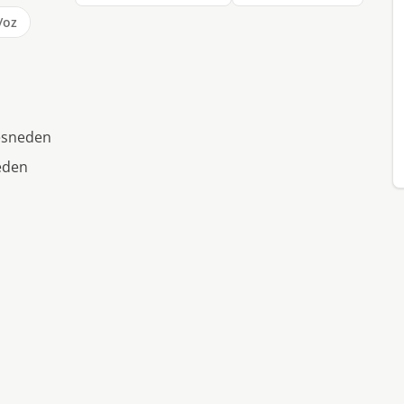
/oz
gesneden
neden