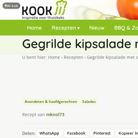
AI-kok
Home
Recepten
Nieuw
BBQ & Z
Gegrilde kipsalade
U bent hier:
Home
›
Recepten
›
Gegrilde kipsalade met 
Avondeten & hoofdgerechten
Salades
Recept van
mknol73
Delen:
WhatsApp
Facebook
Pinterest
Kopieer li