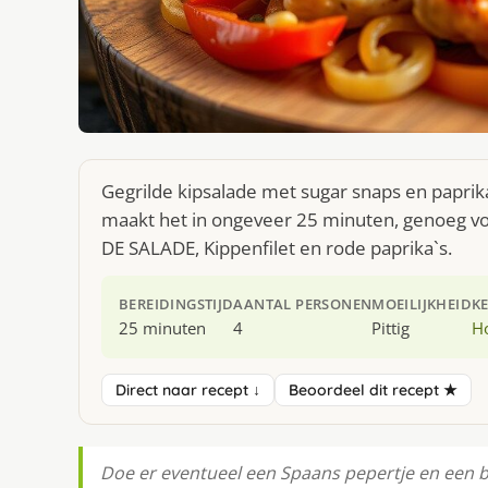
Gegrilde kipsalade met sugar snaps en paprika
maakt het in ongeveer 25 minuten, genoeg vo
DE SALADE, Kippenfilet en rode paprika`s.
BEREIDINGSTIJD
AANTAL PERSONEN
MOEILIJKHEID
K
25 minuten
4
Pittig
H
Direct naar recept ↓
Beoordeel dit recept ★
Doe er eventueel een Spaans pepertje en een b