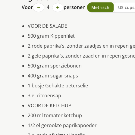
−
+
Voor
4
personen
Metrisch
US cups
VOOR DE SALADE
500 gram Kippenfilet
2 rode paprika`s, zonder zaadjes en in repen 
2 gele paprika`s, zonder zaad en in repen ges
500 gram sperziebonen
400 gram sugar snaps
1 bosje Gehakte peterselie
3 el citroensap
VOOR DE KETCHUP
200 ml tomatenketchup
1/2 el gerookte paprikapoeder