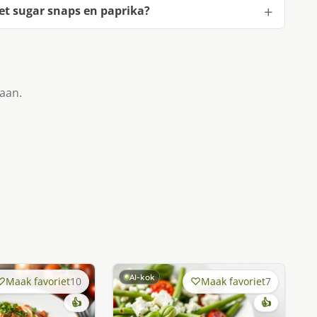
et sugar snaps en paprika?
taan.
AI-kok
Maak favoriet
10
Maak favoriet
7
👍
👍