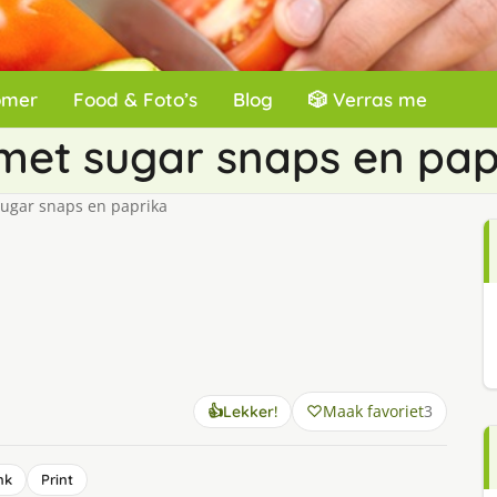
omer
Food & Foto’s
Blog
🎲 Verras me
 met sugar snaps en pap
sugar snaps en paprika
Maak favoriet
3
👍
Lekker!
nk
Print