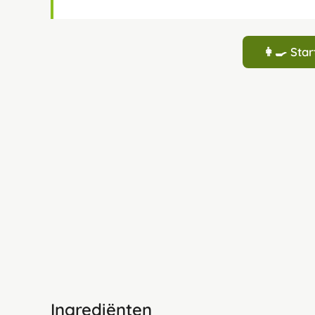
👩‍🍳 St
Ingrediënten