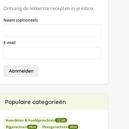
Ontvang de lekkerste recepten in je inbox.
Naam (optioneel)
E-mail
Aanmelden
Populaire categorieën
Avondeten & hoofdgerechten
12144
Bijgerechten
Vleesgerechten
3824
3024