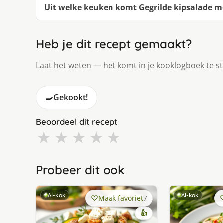
Uit welke keuken komt Gegrilde kipsalade m
Heb je dit recept gemaakt?
Laat het weten — het komt in je kooklogboek te s
🍳
Gekookt!
Beoordeel dit recept
★
★
★
★
★
Probeer dit ook
AI-kok
AI-kok
Maak favoriet
7
👍