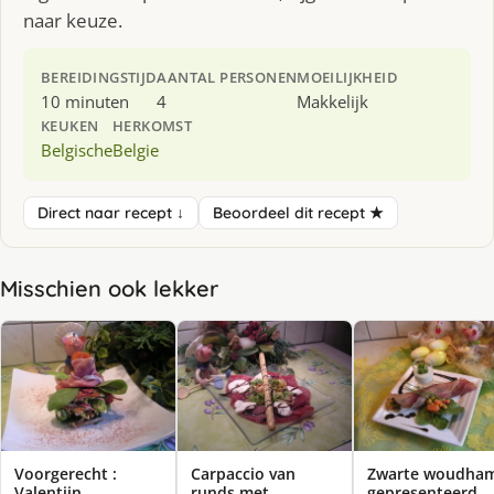
naar keuze.
BEREIDINGSTIJD
AANTAL PERSONEN
MOEILIJKHEID
10 minuten
4
Makkelijk
KEUKEN
HERKOMST
Belgische
Belgie
Direct naar recept ↓
Beoordeel dit recept ★
Misschien ook lekker
Voorgerecht :
Carpaccio van
Zwarte woudha
Valentijn
runds met
gepresenteerd