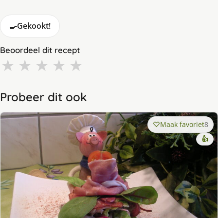
🍳
Gekookt!
Beoordeel dit recept
★
★
★
★
★
Probeer dit ook
Maak favoriet
8
👍