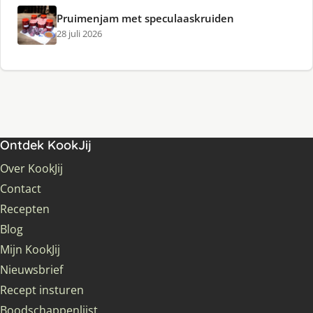
Pruimenjam met speculaaskruiden
28 juli 2026
Ontdek KookJij
Over KookJij
Contact
Recepten
Blog
Mijn KookJij
Nieuwsbrief
Recept insturen
Boodschappenlijst