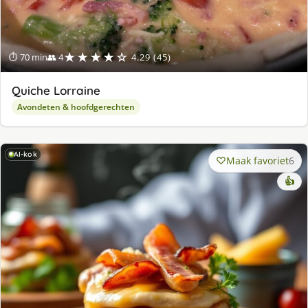
★★★★☆
⏱ 70 min
👥 4
4.29 (45)
Quiche Lorraine
Avondeten & hoofdgerechten
AI-kok
Maak favoriet
6
👍