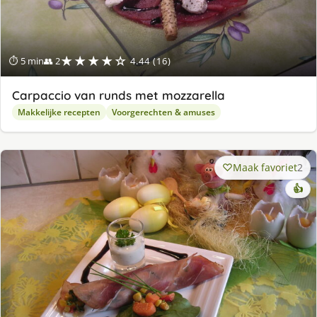
★★★★☆
⏱ 5 min
👥 2
4.44 (16)
Carpaccio van runds met mozzarella
Makkelijke recepten
Voorgerechten & amuses
Maak favoriet
2
👍