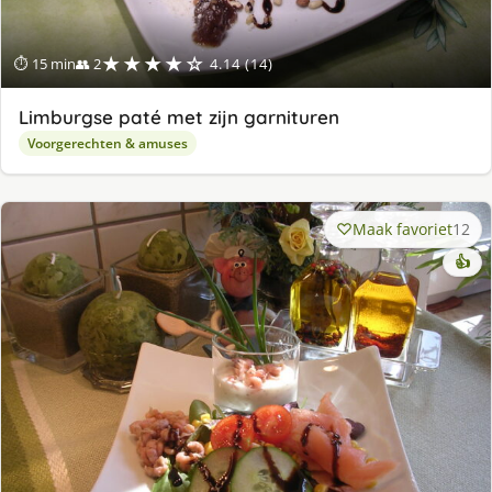
★★★★☆
⏱ 15 min
👥 2
4.14 (14)
Limburgse paté met zijn garnituren
Voorgerechten & amuses
Maak favoriet
12
👍