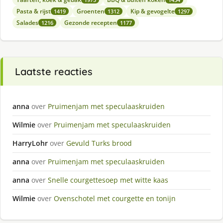
Pasta & rijst
Groenten
Kip & gevogelte
1419
1312
1297
Salades
Gezonde recepten
1216
1177
Laatste reacties
anna
over
Pruimenjam met speculaaskruiden
Wilmie
over
Pruimenjam met speculaaskruiden
HarryLohr
over
Gevuld Turks brood
anna
over
Pruimenjam met speculaaskruiden
anna
over
Snelle courgettesoep met witte kaas
Wilmie
over
Ovenschotel met courgette en tonijn