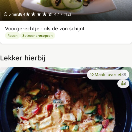
★★★★☆
⏱ 5 min
👥 4
4.17 (12)
Voorgerechtje : als de zon schijnt
Pasen
Seizoensrecepten
Lekker hierbij
Maak favoriet
38
ke
👍
1
lek
ge