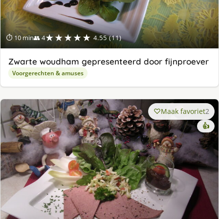
★★★★★
⏱ 10 min
👥 4
4.55 (11)
Zwarte woudham gepresenteerd door fijnproever
Voorgerechten & amuses
Maak favoriet
2
👍