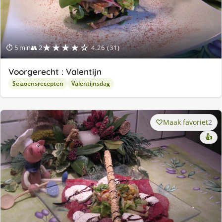
★★★★☆
⏱ 5 min
👥 2
4.26 (31)
Voorgerecht : Valentijn
Seizoensrecepten
Valentijnsdag
Maak favoriet
2
👍