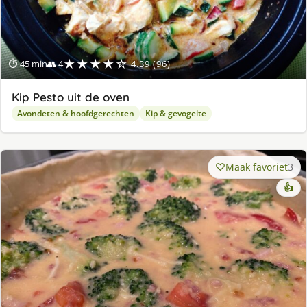
★★★★☆
⏱ 45 min
👥 4
4.39 (96)
Kip Pesto uit de oven
Avondeten & hoofdgerechten
Kip & gevogelte
Maak favoriet
3
👍