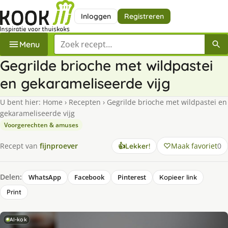
Inloggen
Registreren
Zoek een recept
Menu
Gegrilde brioche met wildpastei
en gekarameliseerde vijg
U bent hier:
Home
›
Recepten
›
Gegrilde brioche met wildpastei en
gekarameliseerde vijg
Voorgerechten & amuses
Maak favoriet
0
Recept van
fijnproever
👍
Lekker!
Delen:
WhatsApp
Facebook
Pinterest
Kopieer link
Print
AI-kok