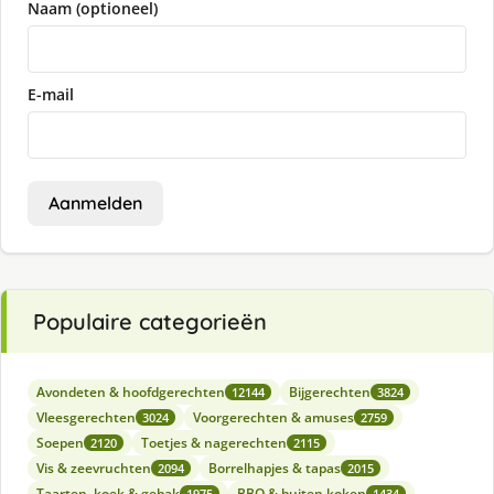
Naam (optioneel)
E-mail
Aanmelden
Populaire categorieën
Avondeten & hoofdgerechten
Bijgerechten
12144
3824
Vleesgerechten
Voorgerechten & amuses
3024
2759
Soepen
Toetjes & nagerechten
2120
2115
Vis & zeevruchten
Borrelhapjes & tapas
2094
2015
Taarten, koek & gebak
BBQ & buiten koken
1975
1434