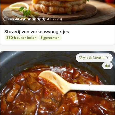
★★★★★
⏱ 2 min
👥 4
4.57 (28)
Stoverij van varkenswangetjes
BBQ & buiten koken
Bijgerechten
Maak favoriet
91
ke
👍
1
lek
ge