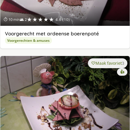
★★★★★
⏱ 10 min
👥 2
4.6 (10)
Voorgerecht met ardeense boerenpaté
Voorgerechten & amuses
Maak favoriet
3
👍