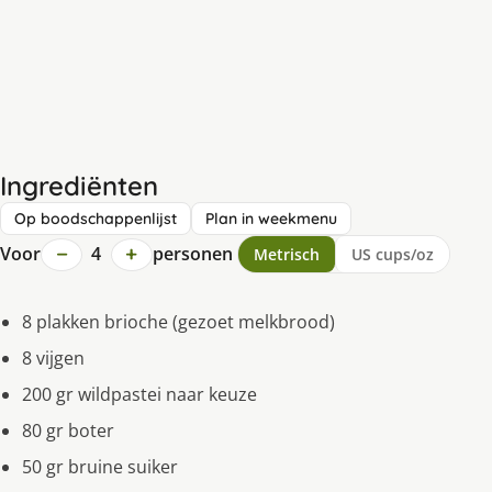
Ingrediënten
Op boodschappenlijst
Plan in weekmenu
−
+
Voor
4
personen
Metrisch
US cups/oz
8 plakken brioche (gezoet melkbrood)
8 vijgen
200 gr wildpastei naar keuze
80 gr boter
50 gr bruine suiker