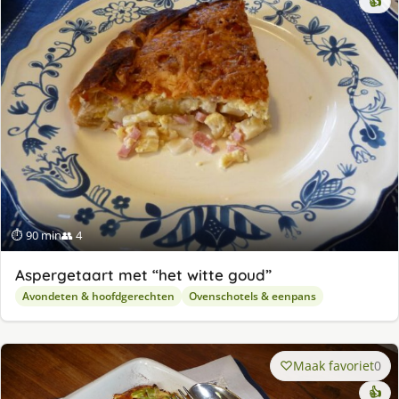
👍
⏱ 90 min
👥 4
Aspergetaart met “het witte goud”
Avondeten & hoofdgerechten
Ovenschotels & eenpans
Maak favoriet
0
👍