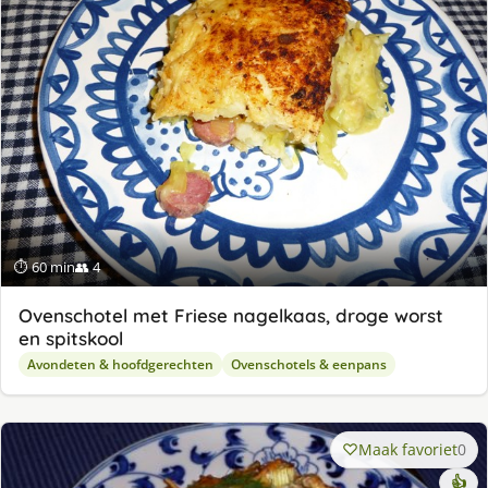
⏱ 60 min
👥 4
Ovenschotel met Friese nagelkaas, droge worst
en spitskool
Avondeten & hoofdgerechten
Ovenschotels & eenpans
Maak favoriet
0
👍