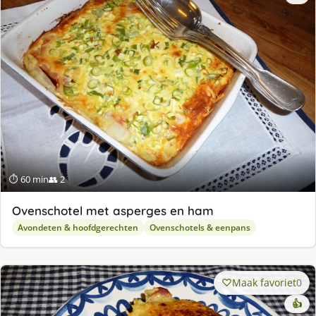
⏱ 60 min
👥 2
Ovenschotel met asperges en ham
Avondeten & hoofdgerechten
Ovenschotels & eenpans
Maak favoriet
0
👍