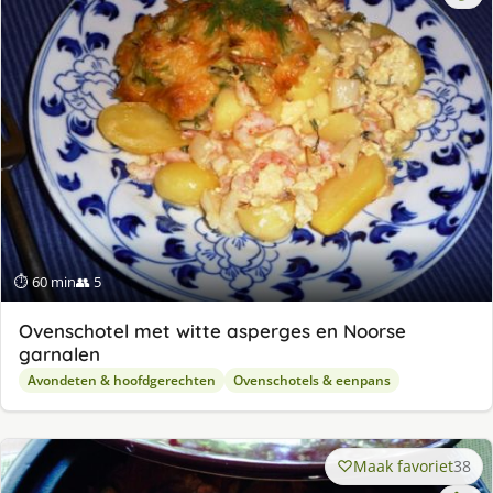
⏱ 60 min
👥 5
Ovenschotel met witte asperges en Noorse
garnalen
Avondeten & hoofdgerechten
Ovenschotels & eenpans
Maak favoriet
38