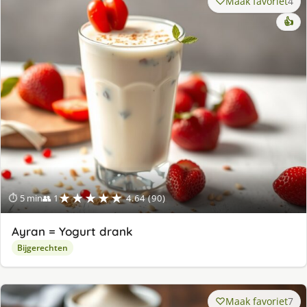
Maak favoriet
4
👍
★★★★★
⏱ 5 min
👥 1
4.64 (90)
Ayran = Yogurt drank
Bijgerechten
Maak favoriet
7