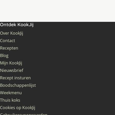
Ontdek KookJij
Over KookJij
Contact
Recepten
Blog
Mijn KookJij
Nieuwsbrief
Recept insturen
Boodschappenlijst
Weekmenu
Thuis koks
Cookies op KookJij