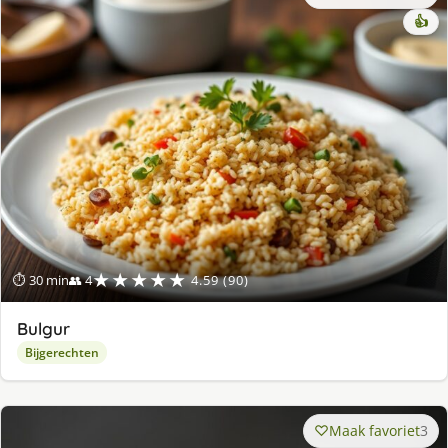
👍
★★★★★
⏱ 30 min
👥 4
4.59 (90)
Bulgur
Bijgerechten
Maak favoriet
3