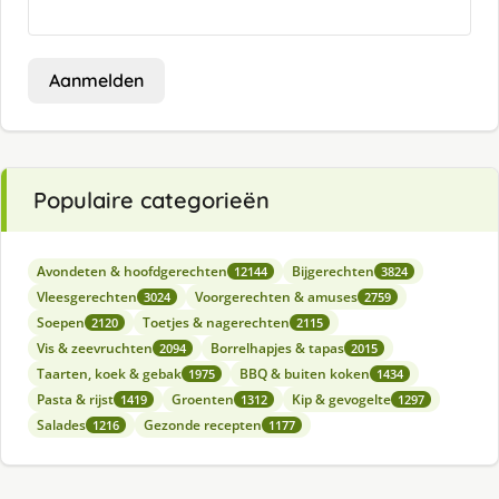
Aanmelden
Populaire categorieën
Avondeten & hoofdgerechten
Bijgerechten
12144
3824
Vleesgerechten
Voorgerechten & amuses
3024
2759
Soepen
Toetjes & nagerechten
2120
2115
Vis & zeevruchten
Borrelhapjes & tapas
2094
2015
Taarten, koek & gebak
BBQ & buiten koken
1975
1434
Pasta & rijst
Groenten
Kip & gevogelte
1419
1312
1297
Salades
Gezonde recepten
1216
1177