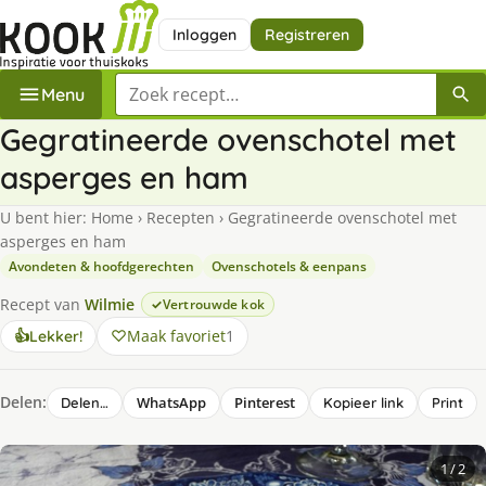
Inloggen
Registreren
Zoek een recept
Menu
Gegratineerde ovenschotel met
asperges en ham
U bent hier:
Home
›
Recepten
›
Gegratineerde ovenschotel met
asperges en ham
Avondeten & hoofdgerechten
Ovenschotels & eenpans
Recept van
Wilmie
Vertrouwde kok
Maak favoriet
1
👍
Lekker!
Delen:
WhatsApp
Pinterest
Delen…
Kopieer link
Print
1
/ 2