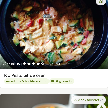
ke
👍
1
lek
ge
★★★★☆
⏱ 45 min
👥 4
4.39 (96)
Kip Pesto uit de oven
Avondeten & hoofdgerechten
Kip & gevogelte
Maak favoriet
27
👍