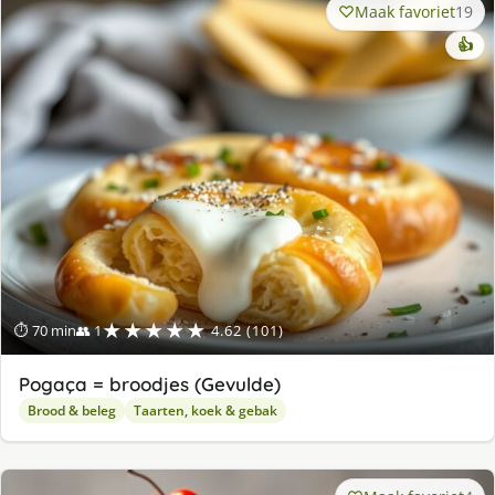
Maak favoriet
19
👍
★★★★★
⏱ 70 min
👥 1
4.62 (101)
Pogaça = broodjes (Gevulde)
Brood & beleg
Taarten, koek & gebak