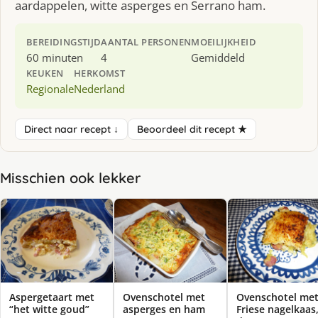
aardappelen, witte asperges en Serrano ham.
BEREIDINGSTIJD
AANTAL PERSONEN
MOEILIJKHEID
60 minuten
4
Gemiddeld
KEUKEN
HERKOMST
Regionale
Nederland
Direct naar recept ↓
Beoordeel dit recept ★
Misschien ook lekker
Aspergetaart met
Ovenschotel met
Ovenschotel me
“het witte goud”
asperges en ham
Friese nagelkaas