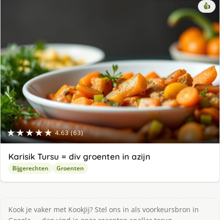
👍
★★★★★
4.63 (63)
Karisik Tursu = div groenten in azijn
Bijgerechten
Groenten
Kook je vaker met KookJij? Stel ons in als voorkeursbron in