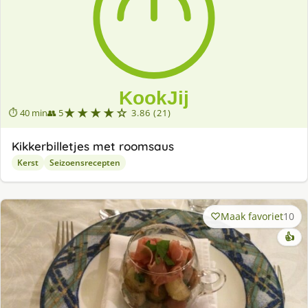
★★★★☆
⏱ 40 min
👥 5
3.86 (21)
Kikkerbilletjes met roomsaus
Kerst
Seizoensrecepten
Maak favoriet
10
👍