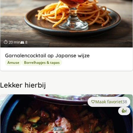
⏱ 20 min
👥 8
Garnalencocktail op Japanse wijze
Amuse
Borrelhapjes & tapas
Lekker hierbij
Maak favoriet
38
ke
👍
1
lek
ge