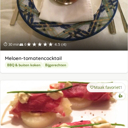
★★★★★
⏱ 30 min
👥 6
4.5 (4)
Meloen-tomatencocktail
BBQ & buiten koken
Bijgerechten
Maak favoriet
1
👍