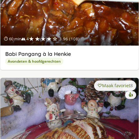
★★★★☆
⏱ 60 min
👥 4
3.96 (108)
Babi Pangang à la Henkie
Avondeten & hoofdgerechten
Maak favoriet
8
👍