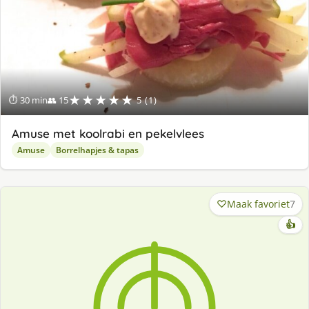
★★★★★
⏱ 30 min
👥 15
5 (1)
Amuse met koolrabi en pekelvlees
Amuse
Borrelhapjes & tapas
Maak favoriet
7
👍