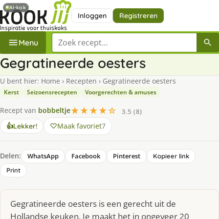
AI-kok
Inloggen
Registreren
Zoek een recept
Menu
Gegratineerde oesters
U bent hier:
Home
›
Recepten
›
Gegratineerde oesters
Kerst
Seizoensrecepten
Voorgerechten & amuses
★★★★☆
Recept van
bobbeltje
3.5 (8)
Maak favoriet
7
👍
Lekker!
Delen:
WhatsApp
Facebook
Pinterest
Kopieer link
Print
Gegratineerde oesters is een gerecht uit de
Hollandse keuken. Je maakt het in ongeveer 20