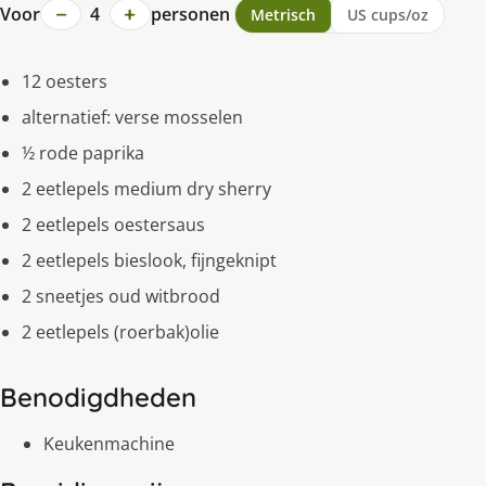
−
+
Voor
4
personen
Metrisch
US cups/oz
12 oesters
alternatief: verse mosselen
½ rode paprika
2 eetlepels medium dry sherry
2 eetlepels oestersaus
2 eetlepels bieslook, fijngeknipt
2 sneetjes oud witbrood
2 eetlepels (roerbak)olie
Benodigdheden
Keukenmachine