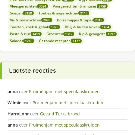
Vleesgerechten
Voorgerechten & amuses
3024
2759
Soepen
Toetjes & nagerechten
2120
2115
Vis & zeevruchten
Borrelhapjes & tapas
2095
2015
Taarten, koek & gebak
BBQ & buiten koken
1975
1434
Pasta & rijst
Groenten
Kip & gevogelte
1419
1312
1297
Salades
Gezonde recepten
1216
1177
Laatste reacties
anna
over
Pruimenjam met speculaaskruiden
Wilmie
over
Pruimenjam met speculaaskruiden
HarryLohr
over
Gevuld Turks brood
anna
over
Pruimenjam met speculaaskruiden