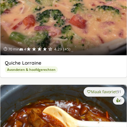
★★★★☆
⏱ 70 min
👥 4
4.29 (45)
Quiche Lorraine
Avondeten & hoofdgerechten
Maak favoriet
91
ke
👍
1
lek
ge