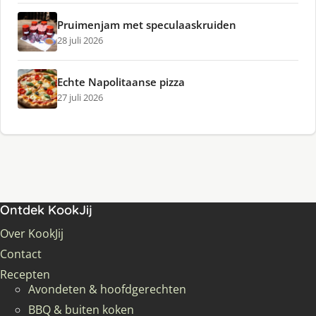
Pruimenjam met speculaaskruiden
28 juli 2026
Echte Napolitaanse pizza
27 juli 2026
Ontdek KookJij
Over KookJij
Contact
Recepten
Avondeten & hoofdgerechten
BBQ & buiten koken