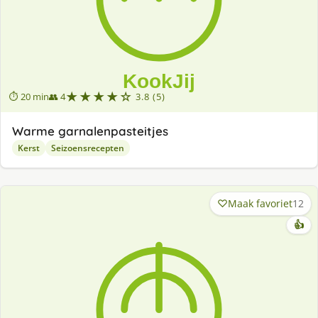
★★★★☆
⏱ 20 min
👥 4
3.8 (5)
Warme garnalenpasteitjes
Kerst
Seizoensrecepten
Maak favoriet
12
👍