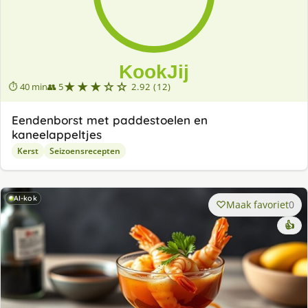
★★★☆☆
⏱ 40 min
👥 5
2.92 (12)
Eendenborst met paddestoelen en
kaneelappeltjes
Kerst
Seizoensrecepten
AI-kok
Maak favoriet
0
👍