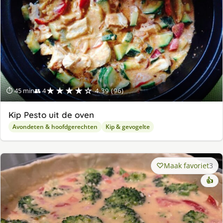
★★★★☆
⏱ 45 min
👥 4
4.39 (96)
Kip Pesto uit de oven
Avondeten & hoofdgerechten
Kip & gevogelte
Maak favoriet
3
👍